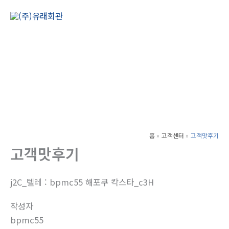
콘
텐
Main
츠
Men
로
건
너
뛰
기
홈
고객센터
고객맛후기
고객맛후기
j2C_텔레 : bpmc55 해포쿠 칵스타_c3H
작성자
bpmc55