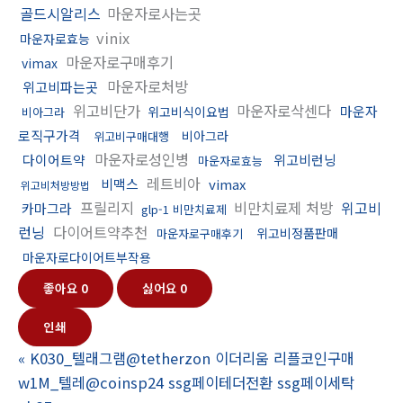
골드시알리스
마운자로사는곳
vinix
마운자로효능
마운자로구매후기
vimax
마운자로처방
위고비파는곳
위고비단가
마운자로삭센다
마운자
위고비식이요법
비아그라
로직구가격
비아그라
위고비구매대행
마운자로성인병
다이어트약
위고비런닝
마운자로효능
레트비아
비맥스
vimax
위고비처방방법
프릴리지
비만치료제 처방
위고비
카마그라
glp-1 비만치료제
런닝
다이어트약추천
위고비정품판매
마운자로구매후기
마운자로다이어트부작용
좋아요
0
싫어요
0
인쇄
«
K030_텔래그램@tetherzon 이더리움 리플코인구매
w1M_텔레@coinsp24 ssg페이테더전환 ssg페이세탁