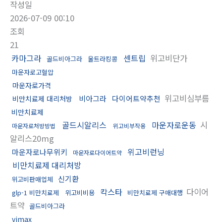
작성일
2026-07-09 00:10
조회
21
카마그라
센트립
위고비단가
골드비아그라
울트라킹콩
마운자로고혈압
마운자로가격
위고비심부름
비아그라
다이어트약추천
비만치료제 대리처방
비만치료제
골드시알리스
마운자로운동
시
마운자로처방방법
위고비부작용
알리스20mg
위고비런닝
마운자로나무위키
마운자로다이어트약
비만치료제 대리처방
신기환
위고비판매업체
칵스타
다이어
glp-1 비만치료제
위고비비용
비만치료제 구매대행
트약
골드비아그라
vimax