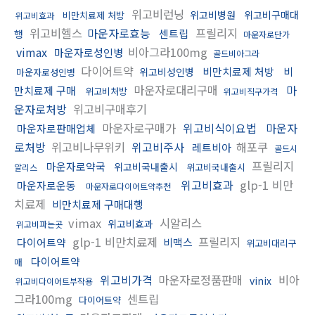
위고비런닝
위고비병원
위고비구매대
비만치료제 처방
위고비효과
위고비헬스
마운자로효능
프릴리지
센트립
행
마운자로단가
vimax
비아그라100mg
마운자로성인병
골드비아그라
다이어트약
비만치료제 처방
비
위고비성인병
마운자로성인병
마운자로대리구매
마
만치료제 구매
위고비처방
위고비직구가격
운자로처방
위고비구매후기
마운자로구매가
위고비식이요법
마운자
마운자로판매업체
로처방
위고비나무위키
위고비주사
해포쿠
레트비아
골드시
프릴리지
마운자로약국
위고비국내출시
위고비국내출시
알리스
위고비효과
glp-1 비만
마운자로운동
마운자로다이어트약추천
치료제
비만치료제 구매대행
vimax
시알리스
위고비효과
위고비파는곳
glp-1 비만치료제
프릴리지
다이어트약
비맥스
위고비대리구
다이어트약
매
위고비가격
마운자로정품판매
비아
vinix
위고비다이어트부작용
그라100mg
센트립
다이어트약