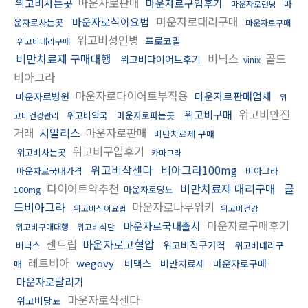
마운자로판매
위고비사는곳
마운자로구입후기
마
마운자로런닝
마운자로대리구매
마운자로식이요법
운자로사는곳
마운자로구매
위고비성인병
프로코밀
위고비대리구매
비만치료제 구매대행
비닉스
골드
위고비다이어트후기
vinix
비아그라
마운자로다이어트부작용
마운자로판매업체
마운자로병원
위
위고비안전
위고비구매
위고비약국
마운자로파는곳
고비건강관리
거래
시알리스
마운자로판매
비만치료제 구매
위고비구입후기
위고비사는곳
카마그라
위고비삭센다
비아그라100mg
마운자로국내가격
비아그라
다이어트약추천
비만치료제 대리구매
골
100mg
마운자로당뇨
드비아그라
마운자로나무위키
위고비식이요법
위고비건강
마운자로구매후기
마운자로국내출시
위고비구매대행
위고비식단
센트립
마운자로고혈압
위고비직구가격
비닉스
위고비대리구
레트비아
wegovy
비맥스
비만치료제
마운자로구매
매
마운자로달리기
마운자로삭센다
위고비당뇨