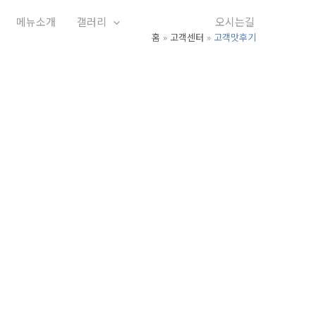
메뉴소개
갤러리
고객센터
오시는길
홈
고객센터
고객맛후기