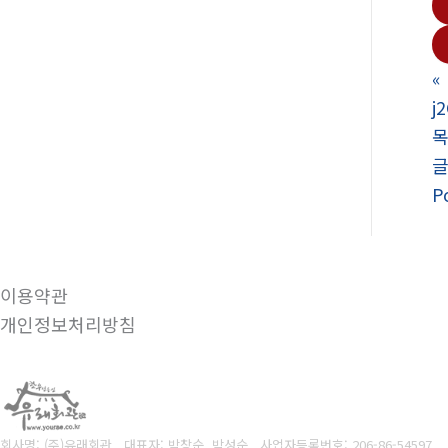
«
j
P
이용약관
개인정보처리방침
회사명: (주)유래회관 대표자: 박창순, 박성순
사업자등록번호:
206-86-54597