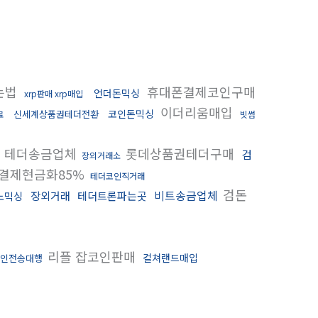
는법
휴대폰결제코인구매
언더돈믹싱
xrp판매 xrp매입
이더리움매입
코인돈믹싱
신세계상품권테더전환
료
빗썸
테더송금업체
롯데상품권테더구매
검
장외거래소
결제현금화85%
테더코인직거래
검돈
비트송금업체
장외거래
테더트론파는곳
노믹싱
리플 잡코인판매
컬쳐랜드매입
인전송대행