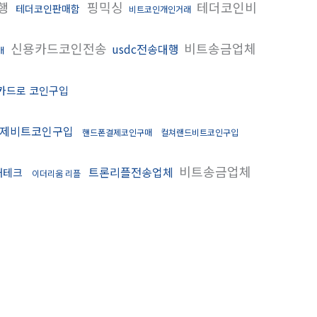
대행
핑믹싱
테더코인비
테더코인판매함
비트코인개인거래
신용카드코인전송
비트송금업체
usdc전송대행
매
카드로 코인구입
제비트코인구입
핸드폰결제코인구매
컬쳐랜드비트코인구입
비트송금업체
트론리플전송업체
재테크
이더리움 리플