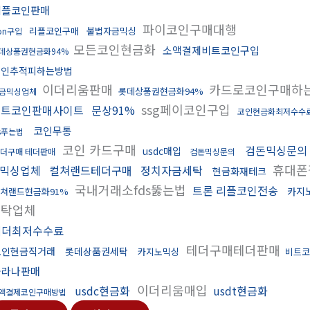
리플코인판매
파이코인구매대행
리플코인구매
불법자금믹싱
ron구입
모든코인현금화
소액결제비트코인구입
데상품권현금화94%
코인추적피하는방법
이더리움판매
카드로코인구매하
롯데상품권현금화94%
금믹싱업체
ssg페이코인구입
비트코인판매사이트
문상91%
코인현금화최저수수
코인무통
ds푸는법
코인 카드구매
검돈믹싱문의
usdc매입
더구매 테더판매
검돈믹싱문의
휴대폰
믹싱업체
컬쳐랜드테더구매
정치자금세탁
현금화재테크
국내거래소fds뚫는법
트론 리플코인전송
카지
쳐랜드현금화91%
세탁업체
테더최저수수료
테더구매테더판매
코인현금직거래
롯데상품권세탁
카지노믹싱
비트코
솔라나판매
이더리움매입
usdc현금화
usdt현금화
액결제코인구매방법