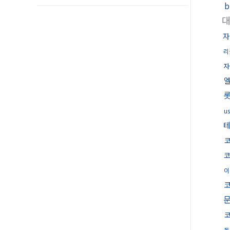
자
리
자
u
테
이
돈