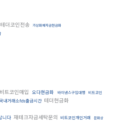
테더코인전송
가상화폐자금현금화
탁
비트코인매입
오다현금화
바이낸스구입대행
비트코인
테더현금화
국내거래소fds출금시간
재테크자금세탁문의
삽니다
비트코인개인거래
문화상