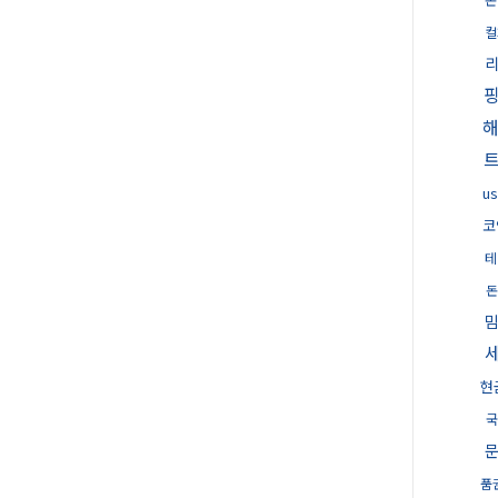
컬
u
코
테
돈
현
국
품