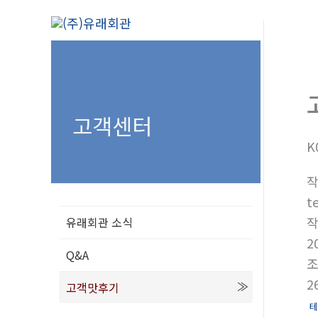
콘
텐
츠
로
건
너
고객센터
뛰
K
기
t
유래회관 소식
2
Q&A
2
고객맛후기