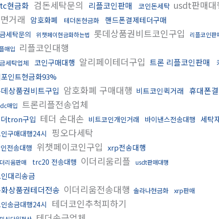
검돈세탁문의
usdt판매
btc현금화
리플코인판매
코인돈세탁
대면거래
암호화폐
핸드폰결제테더구매
테더돈현금화
롯데상품권비트코인구입
금세탁문의
위챗페이현금화하는법
리플코인판
리플코인대행
플매입
알리페이테더구입
트론 리플코인판매
코인구매대행
금세탁업체
엘포인트현금화93%
암호화폐 구매대행
롯데상품권비트구입
휴대폰결
비트코인퀵거래
트론리플전송업체
sdc매입
테더 손대손
더tron구입
세탁
비트코인개인거래
바이낸스전송대행
핑오다세탁
코인구매대행24시
위챗페이코인구입
xrp전송대행
코인전송대행
이더리움리플
trc20 전송대행
더리움판매
usdt판매대행
코인대리송금
이더리움전송대행
문화상품권테더전송
솔라나현금화
xrp판매
테더코인추척피하기
코인송금대행24시
테더송금업체
믹싱당일정산