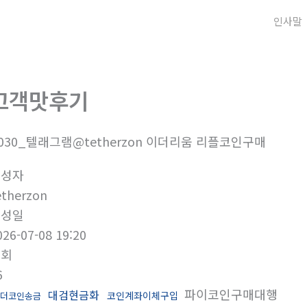
인사말
고객맛후기
030_텔래그램@tetherzon 이더리움 리플코인구매
작성자
etherzon
작성일
026-07-08 19:20
조회
6
파이코인구매대행
대검현금화
코인계좌이체구입
테더코인송금