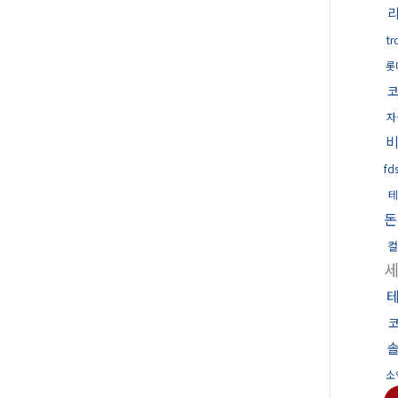
t
롯
자
f
테
돈
컬
소