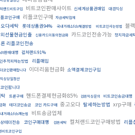
비트코인판매사이트
신세계상품권매입
대검믹싱
쳐랜드비트구입
리플코인구매
리플코인구매
자금세탁업체
블랙
핑오다세탁
롯데상품권94%
국내거래소fds해결방법
비트코인사는방법
카드코인전송가능
해외선물현금인출
정치자금세
신용카드미동의현금화
트론 리플코인전송
컬쳐랜드91%
sdt판매대행
리플매입
인추적피하는방법
이더리움현금화
소액결제코인구입
더코인판매합니다
믹싱당일정산
밈코인팝니다
핸드폰결제현금화85%
세탁
트론구매
비트코인송금대행
검돈믹싱문의
중고오다
xrp구매
탈세하는방법
금화
테더코인송금
코인 카드구매
비트송금업체
내거래소fds깨는법
컬쳐랜드코인구매방법
리플
코인구매대행
문상테더전송
검돈세탁
권비트코인구입