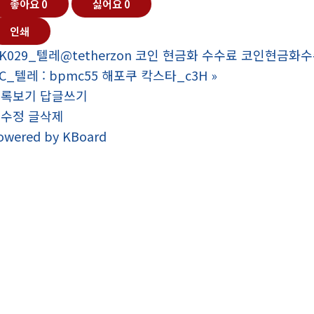
좋아요
0
싫어요
0
인쇄
K029_텔레@tetherzon 코인 현금화 수수료 코인현금화
2C_텔레 : bpmc55 해포쿠 칵스타_c3H
»
목록보기
답글쓰기
글수정
글삭제
owered by KBoard