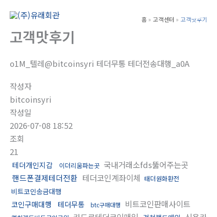
콘
텐
홈
고객센터
고객맛후기
Main
츠
고객맛후기
Men
로
건
o1M_텔레@bitcoinsyri 테더무통 테더전송대행_a0A
너
뛰
작성자
기
bitcoinsyri
작성일
2026-07-08 18:52
조회
21
국내거래소fds뚫어주는곳
테더개인지갑
이더리움파는곳
핸드폰결제테더전환
테더코인계좌이체
태더원화환전
비트코인송금대행
비트코인판매사이트
코인구매대행
테더무통
btc구매대행
카드로테더코인매입
신용카