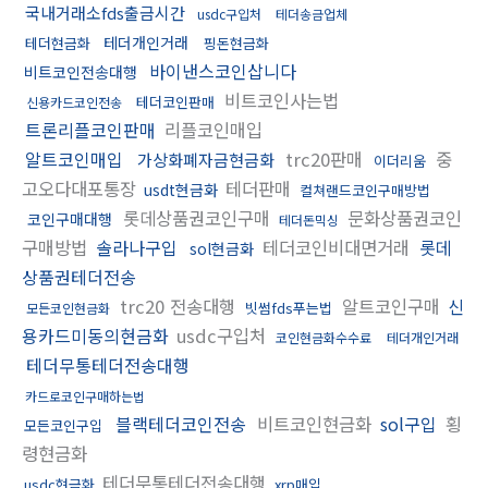
국내거래소fds출금시간
usdc구입처
테더송금업체
테더개인거래
테더현금화
핑돈현금화
바이낸스코인삽니다
비트코인전송대행
비트코인사는법
테더코인판매
신용카드코인전송
트론리플코인판매
리플코인매입
알트코인매입
trc20판매
중
가상화폐자금현금화
이더리움
고오다대포통장
테더판매
usdt현금화
컬쳐랜드코인구매방법
롯데상품권코인구매
문화상품권코인
코인구매대행
테더돈믹싱
구매방법
솔라나구입
테더코인비대면거래
롯데
sol현금화
상품권테더전송
trc20 전송대행
알트코인구매
신
빗썸fds푸는법
모든코인현금화
용카드미동의현금화
usdc구입처
코인현금화수수료
테더개인거래
테더무통테더전송대행
카드로코인구매하는법
블랙테더코인전송
비트코인현금화
sol구입
횡
모든코인구입
령현금화
테더무통테더전송대행
usdc현금화
xrp매입