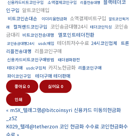
블랙테더코
신용카드비트코인구입
소액결제코인구입
리플전송대행
인구입
알트코인매입
소액결제비트구입
비트코인손대손
이더리움현금화
알트코인퀵거
코인송금대행24시
코인송
컬쳐랜드코인구입
테더코인믹싱
래
금대리
엘포인트테더전환
비트코인전송대행
테더최저수수료
24시코인업체
트론
usdc매입
코인송금대행24시
리플코인구매
리플전송대행
신용카드비트코인구매방법
태더원화환전
카지노현금화
테더구매
리플코인구매
usdc구입처
테더구매 테더판매
파이코인구입
좋아요
0
싫어요
0
인쇄
«
m5X_텔래그램@bitcoinsyri 신용카드 미동의현금화
_z5Z
K029_텔레@tetherzon 코인 현금화 수수료 코인현금화수
수료
»