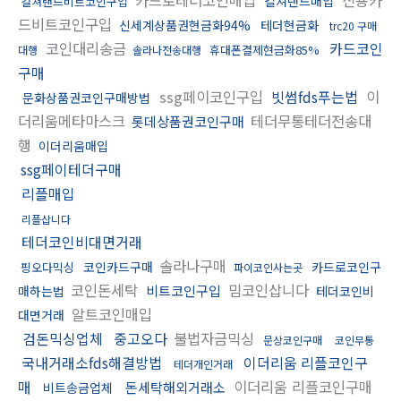
컬쳐랜드매입
컬쳐랜드비트코인구입
드비트코인구입
신세계상품권현금화94%
테더현금화
trc20 구매
코인대리송금
카드코인
휴대폰결제현금화85%
대행
솔라나전송대행
구매
ssg페이코인구입
빗썸fds푸는법
이
문화상품권코인구매방법
더리움메타마스크
테더무통테더전송대
롯데상품권코인구매
행
이더리움매입
ssg페이테더구매
리플매입
리플삽니다
테더코인비대면거래
솔라나구매
코인카드구매
카드로코인구
핑오다믹싱
파이코인사는곳
코인돈세탁
밈코인삽니다
비트코인구입
매하는법
테더코인비
알트코인매입
대면거래
검돈믹싱업체
중고오다
불법자금믹싱
문상코인구매
코인무통
국내거래소fds해결방법
이더리움 리플코인구
테더개인거래
매
이더리움 리플코인구매
돈세탁해외거래소
비트송금업체