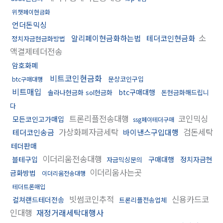
위챗페이현금화
언더돈믹싱
소
알리페이현금화하는법
테더코인현금화
정치자금현금화방법
액결제테더전송
암호화폐
비트코인현금화
문상코인구입
btc구매대행
비트매입
btc구매대행
솔라나현금화 sol현금화
돈현금화해드립니
다
트론리플전송대행
코인믹싱
모든코인고가매입
ssg페이테더구매
가상화폐자금세탁
검돈세탁
테더코인송금
바이낸스구입대행
테더판매
이더리움전송대행
블테구입
구매대행
정치자금현
자금믹싱문의
이더리움사는곳
금화방법
이더리움전송대행
테더트론매입
빗썸코인추적
신용카드코
컬쳐랜드테더전송
트론리플전송업체
인대행
재정거래세탁대행사