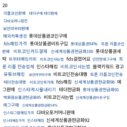
20
리플코인판매
테더구매 테더판매
다바오머니환전
보안라우터판매
롯데상품권코인구매
해외카톡생성
fds해킹가격
롯데상품권비트구입
롯데상품권94%
트론 리플코인
비트코인카드결제
롯데상품권세
신세계상품권현금화100
판매
탁
fds걸렸어요
트
트위터해킹의뢰
비트코인사는법
안전한에그구매
론 리플 전송업체
인스타해킹
비트코인사는법
블랙키워드 광고
유튜브해킹
비트코인전송대행
트론 리플코인전송
보안라우터구매
fds해킹
에
신세계상품권현금화98
테더전송대행
비트코인퀵거래
그판매
인스타게시물내리기
테더현금화
롯데상품권현금화91
비트코인사는법
백화점상품권현금화95
신세계상품권비트구입
에그구매
신세계상품권현금화94%
다바오포커머니판매
인스타그램해킹가격
신세계상품권현금화92
인스타해킹
인스타해킹가격