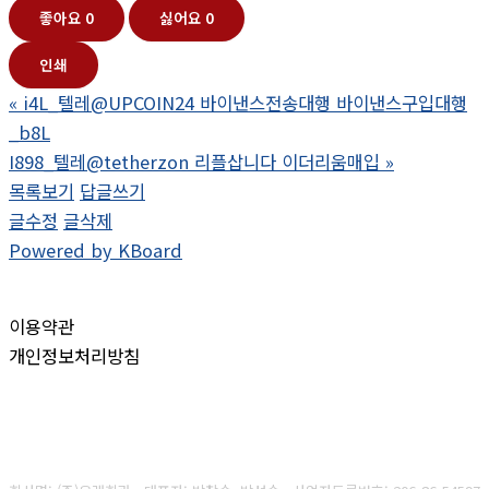
좋아요
0
싫어요
0
인쇄
«
i4L_텔레@UPCOIN24 바이낸스전송대행 바이낸스구입대행
_b8L
I898_텔레@tetherzon 리플삽니다 이더리움매입
»
목록보기
답글쓰기
글수정
글삭제
Powered by KBoard
이용약관
개인정보처리방침