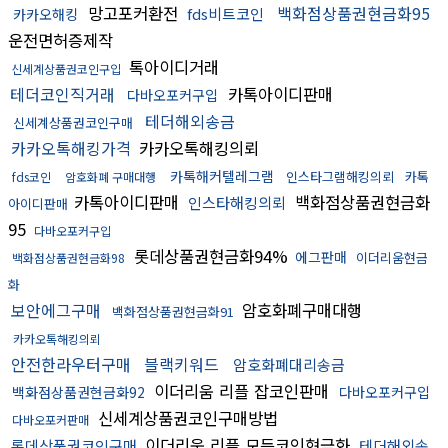
망고포커환전
백화점상품권현금화95
fds비트코인
카카오해킹
운전면허증제작
톡아이디거래
신세계상품권코인구입
테더코인직거래
카톡아이디판매
다바오포커구입
테더해외송금
신세계상품권코인구매
카카오톡해킹가격
카카오톡해킹의뢰
카톡해커텔레그램
인스타그램해킹의뢰
카톡
fds코인
암호화폐 구매대행
카톡아이디판매
백화점상품권현금화
인스타해킹의뢰
아이디판매
95
다바오포커구입
롯데상품권현금화94%
에그판매
이더리움현금
백화점상품권현금화98
화
보안에그구매
암호화폐구매대행
백화점상품권현금화91
카카오톡해킹의뢰
안전한라우터구매
블랙키워드
암호화폐대리송금
이더리움 리플 잡코인판매
백화점상품권현금화92
다바오포커구입
신세계상품권코인구매방법
다바오포커판매
이더리움 리플 모든코인현금화
롯데상품권코인구매
테더해외송