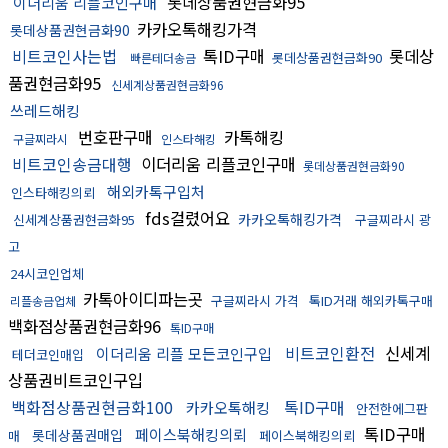
롯데상품권현금화95
이더리움 리플코인구매
카카오톡해킹가격
롯데상품권현금화90
비트코인사는법
톡ID구매
롯데상
롯데상품권현금화90
빠른테더송금
품권현금화95
신세계상품권현금화96
쓰레드해킹
번호판구매
카톡해킹
구글찌라시
인스타해킹
비트코인송금대행
이더리움 리플코인구매
롯데상품권현금화90
해외카톡구입처
인스타해킹의뢰
fds걸렸어요
카카오톡해킹가격
신세계상품권현금화95
구글찌라시 광
고
24시코인업체
카톡아이디파는곳
구글찌라시 가격
톡ID거래 해외카톡구매
리플송금업체
백화점상품권현금화96
톡ID구매
비트코인환전
신세계
이더리움 리플 모든코인구입
테더코인매입
상품권비트코인구입
백화점상품권현금화100
톡ID구매
카카오톡해킹
안전한에그판
톡ID구매
페이스북해킹의뢰
롯데상품권매입
매
페이스북해킹의뢰