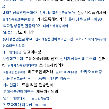
금
신세계상품권세탁
백화점상품권현금화92
신세계상품권현금화94%
카카오톡해킹가격
롯데상품권현금화90
롯데상품권코인구매방법
백화점상품권현금화92
페이스북해킹의뢰
망고머니상
fds코인
롯데상품권현금화94
신세계상품권비트코인구입
톡ID거래 해외카톡구매
인스타해킹의뢰
망고머니상
테더해외송금
롯데상품권테더전환
신세계상품권비트구입
폰해
보안에그구매
킹
쓰레드해킹의뢰
신세계상품권테더전환
비트코인퀵거래
카카오톡해킹
트론리플 전송대행
암호화폐구매대행
테더해외송금
톡ID구매
이더리움 리플코인구매
트론 리플 전송업체
테더현금화
페북해킹의뢰
롯데상품권테더전송
인스타해킹의뢰
비트코인사는법
암호화폐대리송금
에그구매