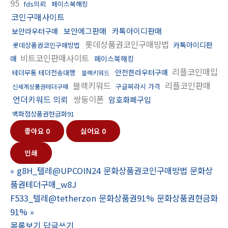
95
fds의뢰
페이스북해킹
코인구매사이트
보안에그판매
카톡아이디판매
보안라우터구매
롯데상품권코인구매방법
카톡아이디판
롯데상품권코인구매방법
비트코인판매사이트
매
페이스북해킹
리플코인매입
안전한라우터구매
테더무통 테더전송대행
블랙키워드
블랙키워드
리플코인판매
구글찌라시 가격
신세계상품권테더구매
언더키워드 의뢰
쌍둥이폰
암호화폐구입
백화점상품권현금화91
좋아요
0
싫어요
0
인쇄
«
g8H_텔레@UPCOIN24 문화상품권코인구매방법 문화상
품권테더구매_w8J
F533_텔레@tetherzon 문화상품권91% 문화상품권현금화
91%
»
목록보기
답글쓰기