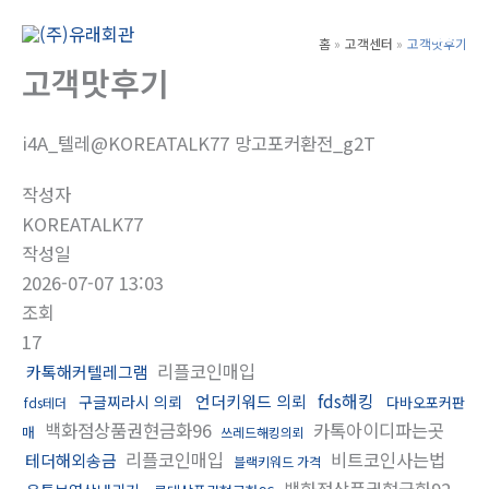
콘
텐
홈
고객센터
고객맛후기
Main
츠
고객맛후기
Men
로
건
i4A_텔레@KOREATALK77 망고포커환전_g2T
너
뛰
작성자
기
KOREATALK77
작성일
2026-07-07 13:03
조회
17
리플코인매입
카톡해커텔레그램
fds해킹
언더키워드 의뢰
구글찌라시 의뢰
다바오포커판
fds테더
백화점상품권현금화96
카톡아이디파는곳
매
쓰레드해킹의뢰
리플코인매입
비트코인사는법
테더해외송금
블랙키워드 가격
백화점상품권현금화92