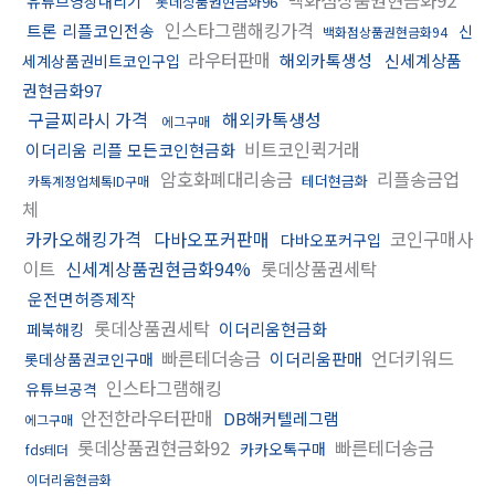
유튜브영상내리기
롯데상품권현금화96
인스타그램해킹가격
트론 리플코인전송
신
백화점상품권현금화94
라우터판매
해외카톡생성
신세계상품
세계상품권비트코인구입
권현금화97
구글찌라시 가격
해외카톡생성
에그구매
비트코인퀵거래
이더리움 리플 모든코인현금화
암호화폐대리송금
리플송금업
테더현금화
카톡계정업체톡ID구매
체
카카오해킹가격
다바오포커판매
코인구매사
다바오포커구입
이트
신세계상품권현금화94%
롯데상품권세탁
운전면허증제작
롯데상품권세탁
이더리움현금화
페북해킹
빠른테더송금
언더키워드
이더리움판매
롯데상품권코인구매
인스타그램해킹
유튜브공격
안전한라우터판매
DB해커텔레그램
에그구매
롯데상품권현금화92
빠른테더송금
카카오톡구매
fds테더
이더리움현금화