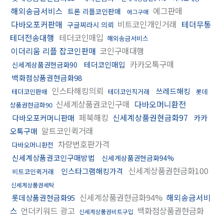
해외송금서비스
에그판매
트론 리플코인판매
에그구매
다바오포커판매
비트코인개인거래
테더무통
구글찌라시 의뢰
테더전송대행
테더코인매입
해외송금서비스
이더리움 리플 잡코인판매
코인구매대행
카카오톡구매
테더코인매입
신세계상품권현금화90
백화점상품권현금화98
인스타해킹의뢰
쓰레드해킹
테더코인판매
테더코인직거래
롯데
신세계상품권코인구매
다바오머니환전
상품권현금화90
페북해킹
신세계상품권현금화97
다바오포커머니판매
카카
알트코인퀵거래
오톡구매
차량번호판가격
다바오머니환전
신세계상품권코인구매방법
신세계상품권현금화94%
신세계상품권현금화100
인스타그램해킹가격
비트코인퀵거래
신세계상품권세탁
신세계상품권현금화94%
해외송금서비
롯데상품권현금화95
스
언더키워드 광고
백화점상품권현금화
신세계상품권비트구입