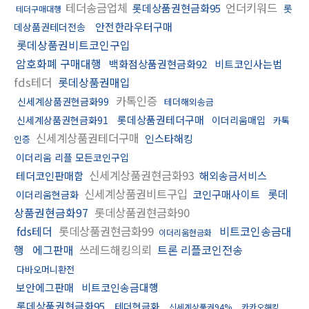
테더송금업체
언더키워드
롯데상품권현금화95
롯
테더구매대행
안전한라우터구매
데상품권테더전송
롯데상품권비트코인구입
암호화폐 구매대행
백화점상품권현금화92
비트코인사는법
fds테더
롯데상품권매입
카톡인증
신세계상품권현금화99
테더해외송금
롯데상품권테더구매
신세계상품권현금화91
이더리움매입
카톡
신세계상품권테더구매
인스타해킹
인증
이더리움 리플 모든코인구입
신세계상품권현금화93
테더코인판매함
해외송금서비스
신세계상품권비트구입
롯데
코인구매사이트
이더리움현금화
상품권현금화97
롯데상품권현금화90
fds테더
롯데상품권현금화99
비트코인송금대
이더리움현금화
행
에그판매
쓰레드해킹의뢰
트론 리플코인전송
다바오머니환전
보안에그판매
비트코인송금대행
롯데상품권현금화95
테더현금화
신세계상품권94%
카카오해킹