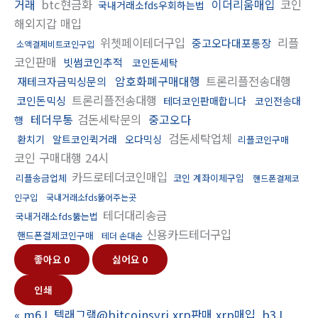
거래
btc현금화
이더리움매입
코인
국내거래소fds우회하는법
해외지갑 매입
위쳇페이테더구입
리플
중고오다대포통장
소액결제비트코인구입
코인판매
빗썸코인추적
코인돈세탁
암호화폐구매대행
트론리플전송대행
재테크자금믹싱문의
트론리플전송대행
코인돈믹싱
테더코인판매합니다
코인전송대
테더무통
검돈세탁문의
중고오다
행
검돈세탁업체
환치기
알트코인퀵거래
오다믹싱
리플코인구매
코인 구매대행 24시
카드로테더코인매입
리플송금업체
코인 계좌이체구입
핸드폰결제코
인구입
국내거래소fds뚫어주는곳
테더대리송금
국내거래소fds뚫는법
신용카드테더구입
핸드폰결제코인구매
테더 손대손
좋아요
0
싫어요
0
인쇄
«
m6J_텔래그램@bitcoinsyri xrp판매 xrp매입_b3J