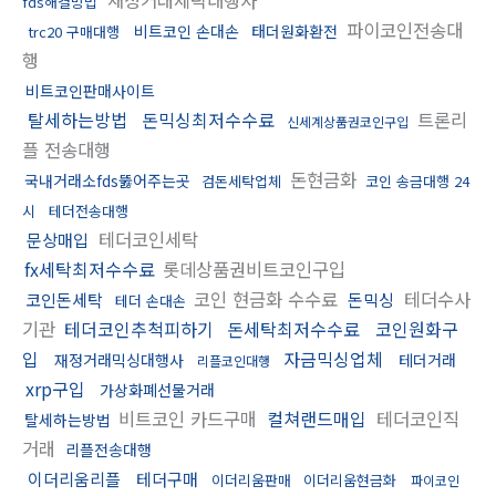
fds해결방법
파이코인전송대
비트코인 손대손
태더원화환전
trc20 구매대행
행
비트코인판매사이트
탈세하는방법
돈믹싱최저수수료
트론리
신세계상품권코인구입
플 전송대행
돈현금화
국내거래소fds뚫어주는곳
검돈세탁업체
코인 송금대행 24
시
테더전송대행
테더코인세탁
문상매입
fx세탁최저수수료
롯데상품권비트코인구입
코인 현금화 수수료
테더수사
코인돈세탁
돈믹싱
테더 손대손
기관
테더코인추척피하기
돈세탁최저수수료
코인원화구
입
자금믹싱업체
재정거래믹싱대행사
테더거래
리플코인대행
xrp구입
가상화폐선물거래
비트코인 카드구매
컬쳐랜드매입
테더코인직
탈세하는방법
거래
리플전송대행
이더리움리플
테더구매
이더리움판매
이더리움현금화
파이코인