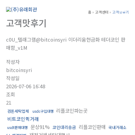
콘
텐
홈
고객센터
고객맛후기
Main
츠
고객맛후기
Men
로
건
c0U_텔래그램@bitcoinsyri 이더리움현금화 테더코인 판
너
매함_v1M
뛰
기
작성자
bitcoinsyri
작성일
2026-07-06 16:48
조회
21
리플코인파는곳
검돈세탁업체
usdc구입대행
비트코인퀵거래
문상91%
리플코인판매
코인대리송금
국내거래소
usdt판매대행
재정거래세탁대행사