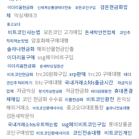
검돈현금화업
이더리움현금화
신세계상품권테더전송
모든코인구입
체
믹싱재테크
중고오다
비트코인사는법
모든코인 고가매입
돈세탁안전업체
코인추
암호화폐구매대행
적피하는방법
솔라나현금화
해외선물현금인출
이더리움구매
ssg페이비트구입
이더리움현금화
돈세탁당일정산
trc20원화구입
xrp판매
trc20 구매대행
비트코인현금화
테더
btc구매대행
국내거래소fds출금시간
코인추척피하기
자금믹싱
자금믹싱
자금현금화
휴대폰결
업체
정치자금현금화
테더원화환전
제매입
코인 현금화 수수료
비트코인환전
돈믹싱
리플현금화
해외거래소
중고오다대포통장
비트코인판매사이트
솔라나전송대행
검돈세탁문의
ssg페이비트코인구입
롯데상품권
국내거래소fds우회하는법
코인구매방법
코인전송대행
비트코인개인
비트코인판매사이트