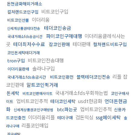
돈현금화해외거래소
비트코인구입
컬쳐랜드코인구입
이더리움
비트코인선물
테더코인송금
신세계상품권테더전송
파이코인구매대행
이더리움클레식사는
국내거래소fds송금시간
곳
테더최저수수료
테더판매
잡코인판매
컬쳐랜드비트구입
코인돈세탁테더거래
비트코인전송대행
tron구입
솔라나구입
이더리움판매
리플 잡
블랙테더코인전송
비트코인환전
국내거래소fds송금시간
코인판매
알트코인퀵거래
국내거래소fds우회하는법
돈세탁
코인구매사
비트코인판매사이트
업비트코인추적
usdt현금화
언더돈현금
테더코인세탁
이트
화
업비트코인추적
btc파는곳
신용카
신세계상품권코인구매방법
이더리움리플
검돈믹싱
ssg페이세탁
드코인충전
테더구매
솔
리플코인매입
라나구매
자금세탁