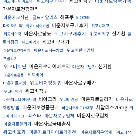
위고비직구
마운자로약국가격
위고비구매후기
위고비다이어트약
마운자로건강관리
해포쿠
마운자로식단
골드시알리스
비아그라
마운자로구매후기
다이어트약
위고비재고
위고비식이요법
마운자로당뇨
위고비구매후기
신기환
위고비직구
울
위고비약국
위고비구매가
트라킹콩
위고비약가
위고비판매업체
마운자로직구방법
마운자로건강관리
프릴리지
위고비식단
마운자로다이어트약
신기환
마운자로단가
레트비아
마운자로운동
위고비처방방법
마운자로구매가
마운자로처방
위고비직구
위고비약가
비아그라
마운자로달리기
마운자로
마운자로다이어트약
위고비런닝
마운자로정품판매
시알리스20mg
처방방법
비만치료제 구매대행
위
칵스타
마운자로구입처
마운자로구입처
고비 가격 비교
마운자로국내출시
마운자로달리기
위고비효과
마운자로다이어트약추천
마운자로직구업체
위고비삭