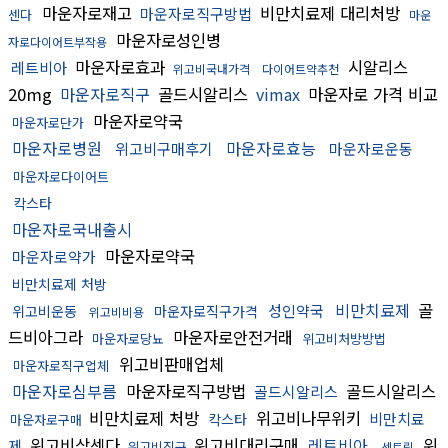
마운자로재고
비만치료제 대리처방
마운자로직구방법
센다
마운
마운자로성인병
자로다이어트부작용
마운자로효과
시알리스
레트비아
위고비국내가격
다이어트약추천
20mg
마운자로직구
골드시알리스
vimax
마운자로 가격 비교
마운자로약국
마운자로단가
마운자로병원
마운자로효능
위고비구매후기
마운자로운동
마운자로다이어트
칵스타
마운자로국내출시
마운자로약국
마운자로약가
비만치료제 처방
비만치료제
골
성인약국
위고비운동
마운자로직구가격
위고비비용
드비아그라
마운자로안전거래
마운자로당뇨
위고비처방방법
위고비판매업체
마운자로직구업체
마운자로심부름
마운자로직구방법
골드시알리스
골드시알리스
비만치료제 처방
위고비나무위키
비만치료
칵스타
마운자로구매
위고비삭센다
위고비대리구매
레트비아
위
제
위고비직구
센트립