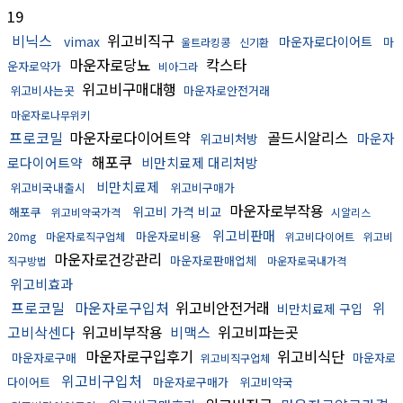
19
비닉스
위고비직구
vimax
마운자로다이어트
마
울트라킹콩
신기환
마운자로당뇨
칵스타
운자로약가
비아그라
위고비구매대행
위고비사는곳
마운자로안전거래
마운자로나무위키
프로코밀
마운자로다이어트약
골드시알리스
마운자
위고비처방
해포쿠
로다이어트약
비만치료제 대리처방
비만치료제
위고비국내출시
위고비구매가
마운자로부작용
위고비 가격 비교
해포쿠
위고비약국가격
시알리스
위고비판매
마운자로비용
20mg
마운자로직구업체
위고비다이어트
위고비
마운자로건강관리
마운자로판매업체
직구방법
마운자로국내가격
위고비효과
프로코밀
마운자로구입처
위고비안전거래
위
비만치료제 구입
고비삭센다
위고비부작용
비맥스
위고비파는곳
마운자로구입후기
위고비식단
마운자로구매
마운자로
위고비직구업체
위고비구입처
다이어트
마운자로구매가
위고비약국