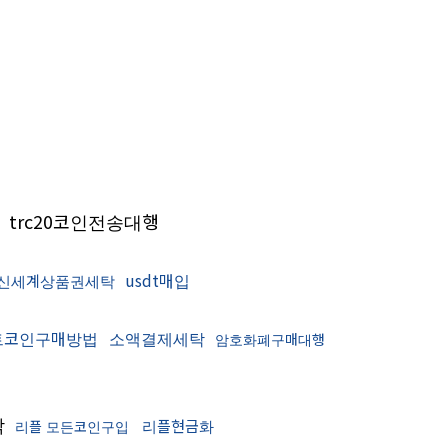
trc20코인전송대행
usdt매입
신세계상품권세탁
트코인구매방법
소액결제세탁
암호화폐구매대행
탁
리플현금화
리플 모든코인구입