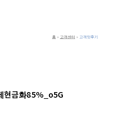
홈
고객센터
고객맛후기
제현금화85%_o5G