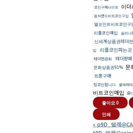
이더
코인구매사이트
컬쳐랜드비트코인구입
엘포인트비트코인구
리플코인매입
솔라나현
신세계상품권테더
리플코인파는곳
입
테더판매
테더현금화
문
문화상품권91%
트론구매
밈코인팝니다
블랙테더
비트코인매입
휴
좋아요
0
인쇄
«
p9D_텔레@CA
t8P_텔레@coi