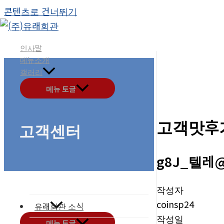
콘텐츠로 건너뛰기
인사말
메뉴소개
갤러리
메뉴 토글
고객맛후
고객센터
g8J_텔레
작성자
coinsp24
유래회관 소식
고객센터
작성일
메뉴 토글