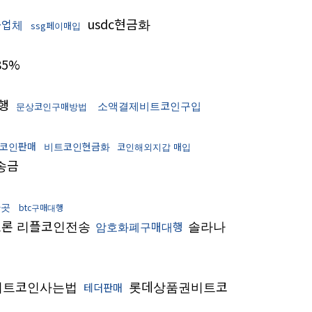
usdc현금화
금업체
ssg페이매입
5%
행
소액결제비트코인구입
문상코인구매방법
코인판매
비트코인현금화
코인해외지갑 매입
송금
한곳
btc구매대행
론 리플코인전송
솔라나
암호화폐구매대행
비트코인사는법
롯데상품권비트코
테더판매