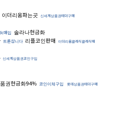
이더리움파는곳
움
신세계상품권테더구매
솔라나현금화
sdc매입
금
리플코인판매
트론삽니다
이더리움클레식클레식매
화
신세계상품권코인구입
품권현금화94%
코인이체구입
롯데상품권테더구매