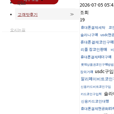
Q&A
2026-07-05 05:4
조회
고객맛후기
19
휴대폰결제세탁
코
오시는길
솔라나구매
usdc현
휴대폰결제코인구매
리플 잡코인판매
비
휴대폰결제테더구매
롯데상품권코인구매방법
usdc구
장외거래
알리페이비트코인
신용카드비트코인구입
솔라
카드코인구입처
신용카드코인대행
휴대폰결제현금화85