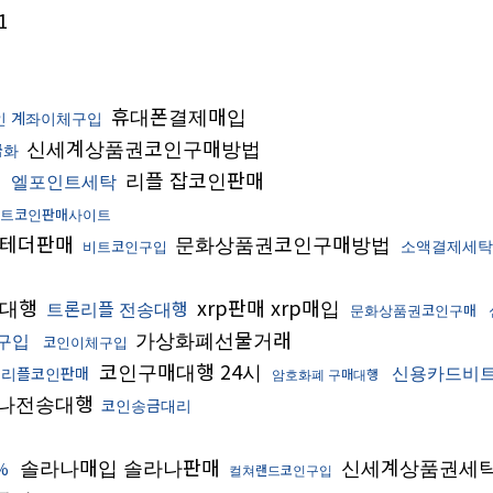
1
휴대폰결제매입
인 계좌이체구입
신세계상품권코인구매방법
금화
리플 잡코인판매
엘포인트세탁
트코인판매사이트
테더판매
문화상품권코인구매방법
소액결제세탁
비트코인구입
입대행
xrp판매 xrp매입
트론리플 전송대행
문화상품권코인구매
가상화폐선물거래
구입
코인이체구입
코인구매대행 24시
신용카드비
리플코인판매
암호화폐 구매대행
나전송대행
코인송금대리
솔라나매입 솔라나판매
신세계상품권세
%
컬쳐랜드코인구입