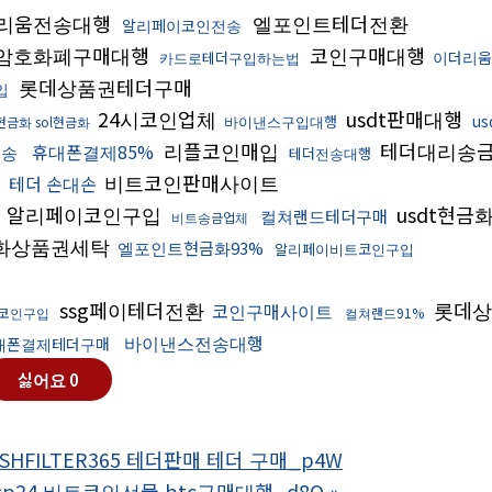
리움전송대행
엘포인트테더전환
알리페이코인전송
암호화폐구매대행
코인구매대행
이더리
카드로테더구입하는법
롯데상품권테더구매
입
24시코인업체
usdt판매대행
u
바이낸스구입대행
금화 sol현금화
리플코인매입
테더대리송
휴대폰결제85%
전송
테더전송대행
비트코인판매사이트
테더 손대손
알리페이코인구입
usdt현금
컬쳐랜드테더구매
비트송금업체
화상품권세탁
엘포인트현금화93%
알리페이비트코인구입
ssg페이테더전환
롯데상
코인구매사이트
코인구입
컬쳐랜드91%
바이낸스전송대행
대폰결제테더구매
싫어요
0
SHFILTER365 테더판매 테더 구매_p4W
nsp24 비트코인선물 btc구매대행_d8Q
»