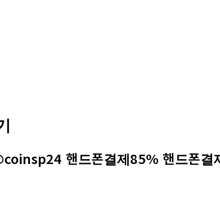
기
@coinsp24 핸드폰결제85% 핸드폰결