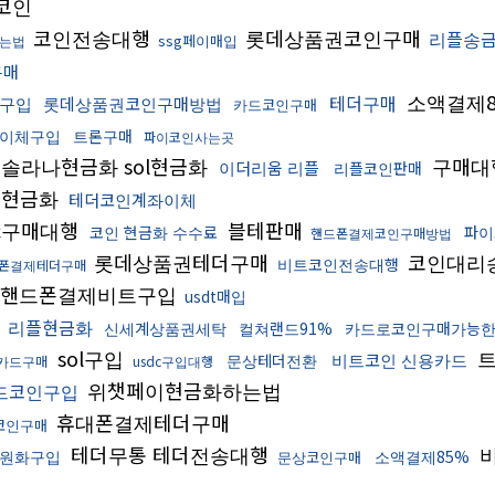
코인
코인전송대행
롯데상품권코인구매
리플송
ssg페이매입
는법
구매
소액결제8
테더구매
on구입
롯데상품권코인구매방법
카드코인구매
이체구입
트론구매
파이코인사는곳
솔라나현금화 sol현금화
구매대
이더리움 리플
리플코인판매
더현금화
테더코인계좌이체
c구매대행
블테판매
코인 현금화 수수료
파이
핸드폰결제코인구매방법
롯데상품권테더구매
코인대리
비트코인전송대행
폰결제테더구매
핸드폰결제비트구입
usdt매입
리플현금화
신세계상품권세탁
컬쳐랜드91%
카드로코인구매가능
sol구입
트
비트코인 신용카드
문상테더전환
 카드구매
usdc구입대행
위챗페이현금화하는법
드코인구입
휴대폰결제테더구매
코인구매
테더무통 테더전송대행
0 원화구입
소액결제85%
문상코인구매