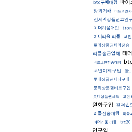
파이
btc구매대행
장외거래
비트코인사
신세계상품권코인
이더리움매입
tr
이더리움 리플
코인
롯데상품권테더전송
테
리플송금업체
bt
비트코인전송대행
코인이체구입
핸드
롯데상품권테더구매
문화상품권비트구입
롯데상품권세탁
코인
원화구입
컬쳐랜
리플전송대행
리플
trc2
이더리움 리플
인구입