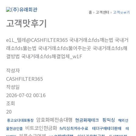
콘
텐
홈
고객센터
고객맛후기
Main
츠
고객맛후기
Men
로
건
e1L_텔레@CASHFILTER365 국내거래소fds깨는법 국내거
너
래소fds뚫는법 국내거래소fds뚫어주는곳 국내거래소fds해
뛰
결방법 국내거래소fds해결업체_w1F
기
작성자
CASHFILTER365
작성일
2026-07-02 00:16
조회
20
암호화폐전송대행
핑믹싱
현금화재테크
중고오다대포통장
해외선
비트코인현금화
fx믹싱최저수수료
테더구매테더판매
물현금인출
테
리플송금업체