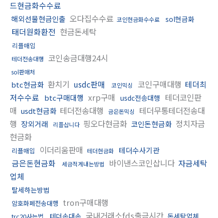
드현금화수수료
오다집수수료
해외선물현금인출
sol현금화
코인현금화수수료
태더원화환전
현금돈세탁
리플매입
코인송금대행24시
테더전송대행
sol판매처
환치기
usdc판매
코인구매대행
테더최
btc현금화
코인믹싱
저수수료
xrp구매
테더코인판
btc구매대행
usdc전송대행
매
테더전송대행
테더무통테더전송대
usdt현금화
금은돈믹싱
행
핑오다현금화
정치자금
장외거래
코인돈현금화
리플삽니다
현금화
이더리움판매
테더수사기관
리플매입
테더현금화
금은돈현금화
바이낸스코인삽니다
자금세탁
세금적게내는방법
업체
탈세하는방법
tron구매대행
암호화폐전송대행
국내거래소fds출금시간
테더손대손
돈세탁업체
trc20사는법