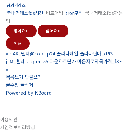
장외거래소
국내거래소fds시간
비트매입
국내거래소fds깨는
tron구입
법
좋아요
0
싫어요
0
인쇄
«
d4K_텔레@coinsp24 솔라나매입 솔라나판매_d6S
j1M_텔레 : bpmc55 마운자로단가 마운자로약국가격_f3E
»
목록보기
답글쓰기
글수정
글삭제
Powered by KBoard
이용약관
개인정보처리방침