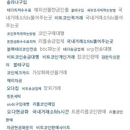
솔라나구입
해외선물현금인출
국
테더최저수수료
블테구입
세무조사피하는방법
내거래소fds뚫어주는곳
국내거래소fds뚫어
비트코인퀵거래
주는곳
코인구매대행
코인추적피하는방법
리플송금업체
국내거래소fds뚫어주는곳
돈현금화수수료최저
btc파는곳
xrp전송대행
블랙테더코인전송
테더송금업체
잡코인판매
비트코인송금대행
비트코인개인거래
검돈믹싱문
블테구입
의
가상화폐선물거래
코인체크카드
해외자금
장외거래
오다집
비트송금업체
핑돈세탁
리플코인매입
usdc구입대행
오다현금화
국내거래소fds시간
트론리플코인판매
리플코인
판매
자금현금화문의
비트코인판매사이트