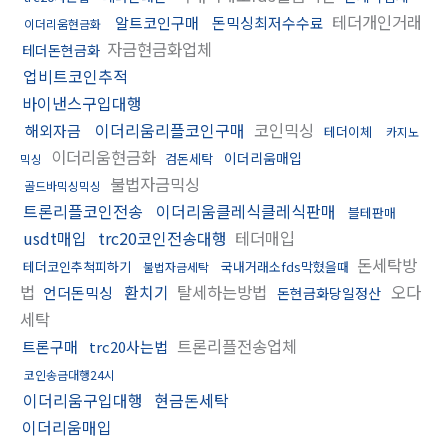
테더개인거래
알트코인구매
돈믹싱최저수수료
이더리움현금화
자금현금화업체
테더돈현금화
업비트코인추적
바이낸스구입대행
이더리움리플코인구매
코인믹싱
해외자금
테더이체
카지노
이더리움현금화
이더리움매입
검돈세탁
믹싱
불법자금믹싱
골드바믹싱믹싱
트론리플코인전송
이더리움클레식클레식판매
블테판매
usdt매입
trc20코인전송대행
테더매입
돈세탁방
테더코인추척피하기
국내거래소fds막혔을때
불법자금세탁
법
환치기
탈세하는방법
오다
언더돈믹싱
돈현금화당일정산
세탁
트론리플전송업체
트론구매
trc20사는법
코인송금대행24시
이더리움구입대행
현금돈세탁
이더리움매입