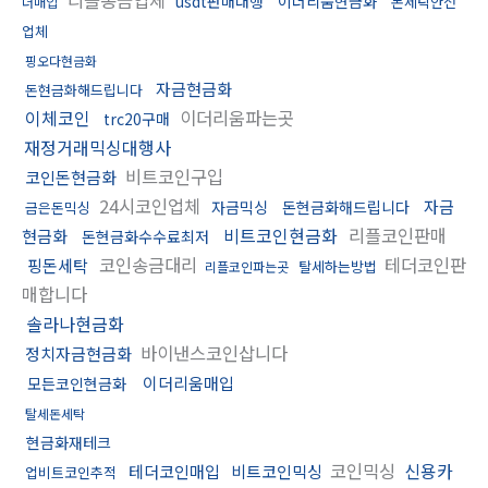
usdt판매대행
이더리움현금화
돈세탁안전
더매입
업체
핑오다현금화
자금현금화
돈현금화해드립니다
이체코인
이더리움파는곳
trc20구매
재정거래믹싱대행사
비트코인구입
코인돈현금화
24시코인업체
자금
자금믹싱
돈현금화해드립니다
금은돈믹싱
비트코인현금화
리플코인판매
현금화
돈현금화수수료최저
코인송금대리
테더코인판
핑돈세탁
탈세하는방법
리플코인파는곳
매합니다
솔라나현금화
바이낸스코인삽니다
정치자금현금화
이더리움매입
모든코인현금화
탈세돈세탁
현금화재테크
코인믹싱
신용카
테더코인매입
비트코인믹싱
업비트코인추적