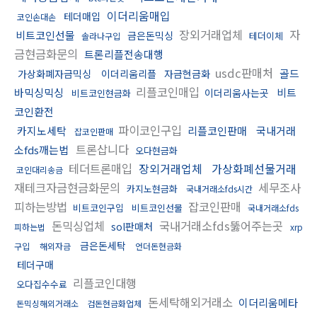
이더리움매입
테더매입
코인손대손
장외거래업체
자
비트코인선물
금은돈믹싱
테더이체
솔라나구입
금현금화문의
트론리플전송대행
usdc판매처
골드
가상화폐자금믹싱
이더리움리플
자금현금화
리플코인매입
바믹싱믹싱
비트
이더리움사는곳
비트코인현금화
코인환전
파이코인구입
카지노세탁
리플코인판매
국내거래
잡코인판매
트론삽니다
소fds깨는법
오다현금화
테더트론매입
장외거래업체
가상화폐선물거래
코인대리송금
재테크자금현금화문의
세무조사
카지노현금화
국내거래소fds시간
피하는방법
잡코인판매
비트코인구입
비트코인선물
국내거래소fds
돈믹싱업체
국내거래소fds뚫어주는곳
sol판매처
피하는법
xrp
금은돈세탁
구입
해외자금
언더돈현금화
테더구매
리플코인대행
오다집수수료
돈세탁해외거래소
이더리움메타
돈믹싱해외거래소
검돈현금화업체