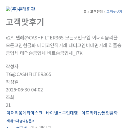
콘
텐
홈
고객센터
고객맛후기
Main
츠
고객맛후기
Men
로
건
x2Y_텔레@CASHFILTER365 모든코인구입 이더리움리플
너
모든코인현금화 테더코인직거래 테더코인비대면거래 리플송
뛰
금업체 테더송금업체 비트송금업체_i7K
기
작성자
TG@CASHFILTER365
작성일
2026-06-30 04:02
조회
21
이더리움메타마스크
바이낸스구입대행
아프리카tv돈현금화
재테크자금믹싱문의
믹싱재테크