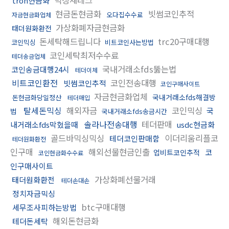
tron현금화
현금돈현금화
빗썸코인추적
오다집수수료
자금현금화업체
가상화폐자금현금화
태더원화환전
돈세탁해드립니다
trc20구매대행
코인믹싱
비트코인사는방법
코인세탁최저수수료
테더송금업체
국내거래소fds뚫는법
코인송금대행24시
테더이체
비트코인환전
코인전송대행
빗썸코인추적
코인구매사이트
자금현금화업체
국내거래소fds해결방
돈현금화당일정산
테더매입
탈세돈믹싱
해외자금
코인믹싱
국
법
국내거래소fds송금시간
솔라나전송대행
테더판매
내거래소fds막혔을때
usdc현금화
골드바믹싱믹싱
이더리움리플코
테더코인판매함
테더원화환전
인구매
해외선물현금인출
코
업비트코인추적
코인현금화수수료
인구매사이트
가상화폐선물거래
태더원화환전
테더손대손
정치자금믹싱
btc구매대행
세무조사피하는방법
해외돈현금화
테더돈세탁