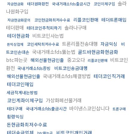
솔라
테더원화환전
국내거래소fds출금시간
코인이체구입
자금현금화
나원화구입
리플코인판매
테더트론매입
코인현금화최저수수료
자금현금화문의
테더판매
솔라나구매
테더코인추척피하기
테더현금화
비트코인사는법
트론리플전송대행
자금믹싱
비
코인세탁최저수수료
돈믹싱업체
국내거래소fds뚫는법
골드바현금화현금화
트코인손대손
btc파는곳
중고오다
비트코인
해외선물현금인출
리플코인판매
환전
비트코인송금대행
국내거래소fds증빙
국내거래소fds해결방법
테더코인직거래
해외선물현금인출
테더코인매입
세금적게내는방법
코인계좌이체구입
가상화폐선물거래
바이낸스코인삽니다
테더구매
국내거래소fds출금시간
트론구매
횡령믹싱
돈현금화최저수수료
테더송금업체
비트코인개인거래
btc파는곳