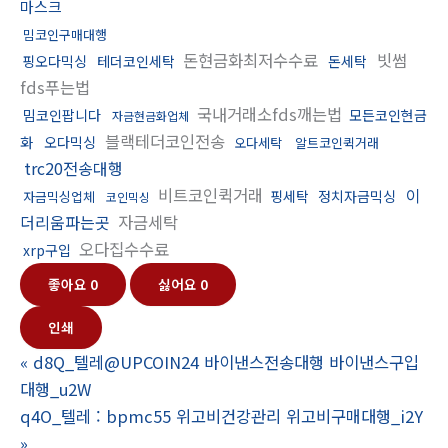
마스크
밈코인구매대행
돈현금화최저수수료
빗썸
핑오다믹싱
테더코인세탁
돈세탁
fds푸는법
국내거래소fds깨는법
밈코인팝니다
모든코인현금
자금현금화업체
블랙테더코인전송
화
오다믹싱
오다세탁
알트코인퀵거래
trc20전송대행
비트코인퀵거래
이
핑세탁
정치자금믹싱
자금믹싱업체
코인믹싱
더리움파는곳
자금세탁
오다집수수료
xrp구입
좋아요
0
싫어요
0
인쇄
«
d8Q_텔레@UPCOIN24 바이낸스전송대행 바이낸스구입
대행_u2W
q4O_텔레 : bpmc55 위고비건강관리 위고비구매대행_i2Y
»