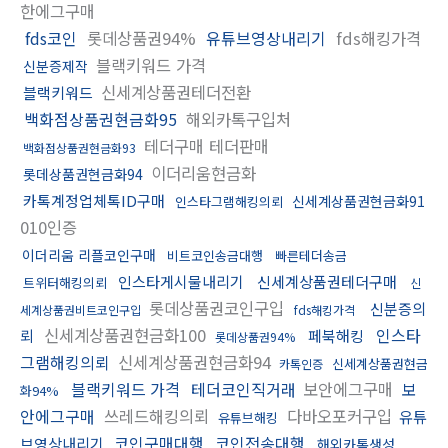
한에그구매
fds코인
롯데상품권94%
유튜브영상내리기
fds해킹가격
블랙키워드 가격
신분증제작
신세계상품권테더전환
블랙키워드
백화점상품권현금화95
해외카톡구입처
테더구매 테더판매
백화점상품권현금화93
이더리움현금화
롯데상품권현금화94
카톡계정업체톡ID구매
신세계상품권현금화91
인스타그램해킹의뢰
010인증
이더리움 리플코인구매
비트코인송금대행
빠른테더송금
인스타게시물내리기
신세계상품권테더구매
트위터해킹의뢰
신
롯데상품권코인구입
신분증의
세계상품권비트코인구입
fds해킹가격
신세계상품권현금화100
인스타
뢰
페북해킹
롯데상품권94%
그램해킹의뢰
신세계상품권현금화94
신세계상품권현금
카톡인증
블랙키워드 가격
테더코인직거래
보안에그구매
보
화94%
안에그구매
쓰레드해킹의뢰
다바오포커구입
유튜
유튜브해킹
코인구매대행
코인전송대행
브영상내리기
해외카톡생성