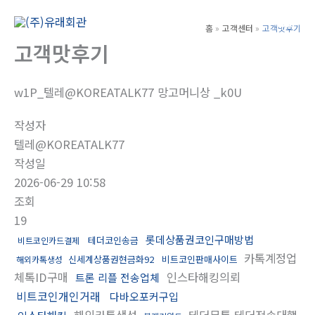
콘
텐
홈
고객센터
고객맛후기
Main
츠
고객맛후기
Men
로
건
w1P_텔레@KOREATALK77 망고머니상 _k0U
너
뛰
작성자
기
텔레@KOREATALK77
작성일
2026-06-29 10:58
조회
19
롯데상품권코인구매방법
테더코인송금
비트코인카드결제
카톡계정업
신세계상품권현금화92
비트코인판매사이트
해외카톡생성
체톡ID구매
인스타해킹의뢰
트론 리플 전송업체
비트코인개인거래
다바오포커구입
해외카톡생성
테더무통 테더전송대행