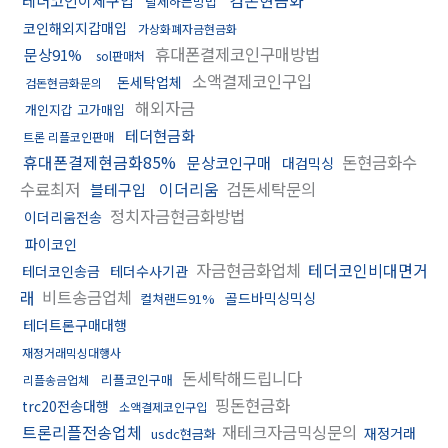
테더코인이체구입
탈세하는방법
코인해외지갑매입
가상화폐자금현금화
휴대폰결제코인구매방법
문상91%
sol판매처
소액결제코인구입
돈세탁업체
검돈현금화문의
해외자금
개인지갑 고가매입
테더현금화
트론 리플코인판매
휴대폰결제현금화85%
돈현금화수
문상코인구매
대검믹싱
수료최저
이더리움
검돈세탁문의
블테구입
정치자금현금화방법
이더리움전송
파이코인
자금현금화업체
테더코인비대면거
테더코인송금
테더수사기관
래
비트송금업체
골드바믹싱믹싱
컬쳐랜드91%
테더트론구매대행
재정거래믹싱대행사
돈세탁해드립니다
리플코인구매
리플송금업체
핑돈현금화
trc20전송대행
소액결제코인구입
트론리플전송업체
재테크자금믹싱문의
재정거래
usdc현금화