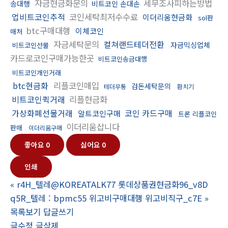
자금현금화문의
세무조사피하는방법
송대행
비트코인 손대손
업비트코인추적
코인세탁최저수수료
이더리움현금화
sol판
btc구매대행
이체코인
매처
자금세탁문의
컬쳐랜드테더전환
자금믹싱업체
비트코인선물
카드로코인구매가능한곳
비트코인송금대행
비트코인개인거래
btc현금화
리플코인매입
검돈세탁문의
테더무통
환치기
비트코인퀵거래
리플현금화
가상화폐선물거래
코인 카드구매
알트코인구매
트론 리플코인
이더리움삽니다
판매
이더리움구매
좋아요
0
싫어요
0
인쇄
«
r4H_텔레@KOREATALK77 롯데상품권현금화96_v8D
q5R_텔레 : bpmc55 위고비구매대행 위고비직구_c7E
»
목록보기
답글쓰기
글수정
글삭제