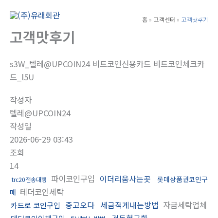
콘
텐
홈
고객센터
고객맛후기
Main
츠
고객맛후기
Men
로
건
s3W_텔레@UPCOIN24 비트코인신용카드 비트코인체크카
너
드_l5U
뛰
기
작성자
텔레@UPCOIN24
작성일
2026-06-29 03:43
조회
14
파이코인구입
이더리움사는곳
롯데상품권코인구
trc20전송대행
테더코인세탁
매
중고오다
세금적게내는방법
자금세탁업체
카드로 코인구입
검돈현금화