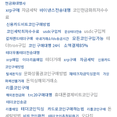
현금화대행사
xrp구매
자금세탁
바이낸스전송대행
코인현금화최저수수
료
신용카드비트코인구매방법
usdc구입처
코인세탁최저수수료
usdc구입처
문상테더전송
모든코인구입가능
테
컬쳐랜드테더구매
국내거래소fds송금시간
더tron구입
소액결제85%
코인 구매대행 24시
테더무통테더전송대행
테더거래
자금세탁
xrp매입
이더리움매입
xrp구매
신용카드
코인구매방법
문화상품권코인구매방법
재테크자금믹싱문의
탈세돈믹싱
가상
돈믹싱해외거래소
화폐선물거래
리플코인구매
휴대폰결제비트코인구입
trc20구매대행
해외돈현금화
테더코인송금
테더코인믹싱
돈
카드로코인구매하는법
리플매입
리플코인구매
세탁방법
오다집
비트코인환전
테더코인추척피하기