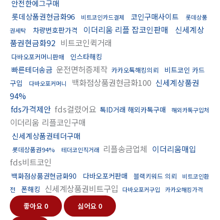
안전한에그구매
롯데상품권현금화96
코인구매사이트
비트코인카드결제
롯데상품
이더리움 리플 잡코인판매
신세계상
차량번호판가격
권세탁
품권현금화92
비트코인퀵거래
인스타해킹
다바오포커머니판매
운전면허증제작
빠른테더송금
비트코인 카드
카카오톡해킹의뢰
백화점상품권현금화100
신세계상품권
구입
다바오포커머니
94%
fds가격제안
fds걸렸어요
톡ID거래 해외카톡구매
해외카톡구입처
이더리움 리플코인구매
신세계상품권테더구매
리플송금업체
이더리움매입
롯데상품권94%
테더코인직거래
fds비트코인
백화점상품권현금화90
다바오포커판매
블랙키워드 의뢰
비트코인환
신세계상품권비트구입
폰해킹
전
다바오포커구입
카카오해킹가격
좋아요
0
싫어요
0