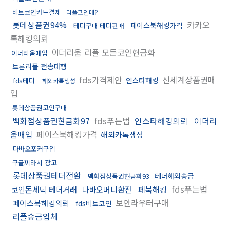
비트코인카드결제
리플코인매입
롯데상품권94%
카카오
페이스북해킹가격
테더구매 테더판매
톡해킹의뢰
이더리움 리플 모든코인현금화
이더리움매입
트론리플 전송대행
fds가격제안
신세계상품권매
인스타해킹
fds테더
해외카톡생성
입
롯데상품권코인구매
백화점상품권현금화97
fds푸는법
인스타해킹의뢰
이더리
움매입
페이스북해킹가격
해외카톡생성
다바오포커구입
구글찌라시 광고
롯데상품권테더전환
테더해외송금
백화점상품권현금화93
fds푸는법
코인돈세탁 테더거래
다바오머니환전
페북해킹
보안라우터구매
페이스북해킹의뢰
fds비트코인
리플송금업체