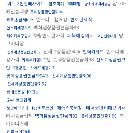
암호화
비트코인판매사이트
암호화폐 구매대행
암호화폐대리송금
폐전송대행
롯데상품권현금화96
인스타그램해킹
번호판제작
해외송금서비스
백화점상품권현금화98
인스타해킹의뢰
차량번호판가격
페북해킹의뢰
망
해외카톡구입처
코인전송대행
고머니상
신세계상품권94%
인스타해
언더키워드
신세계상품권현금화97
킹가격
롯데상품권현금화98
신세계상품권코
카톡해커텔레그램
인구매방법
쓰레드해킹가격
롯데상품권현금화94%
신세계상품권현금화90
신세계상품권현금화92
롯데상품권테더전송
24시코인업체
테더코인비대면거래
페이스북해킹
fds비트코인
보안에그구매
테더송금업체
톡
백화점상품권현금화92
롯데상품권현금화90
아이디거래
리플코인판매