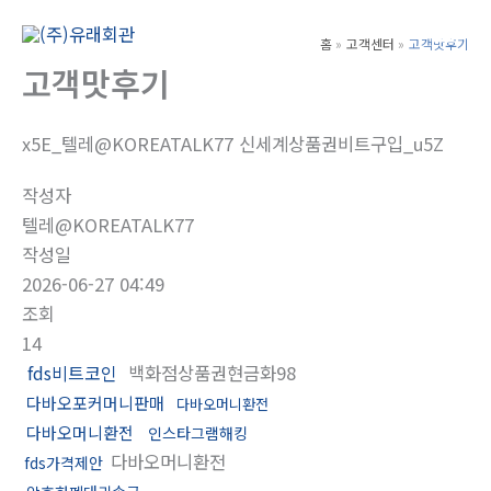
콘
텐
홈
고객센터
고객맛후기
Main
츠
고객맛후기
Men
로
건
x5E_텔레@KOREATALK77 신세계상품권비트구입_u5Z
너
뛰
작성자
기
텔레@KOREATALK77
작성일
2026-06-27 04:49
조회
14
fds비트코인
백화점상품권현금화98
다바오포커머니판매
다바오머니환전
다바오머니환전
인스타그램해킹
다바오머니환전
fds가격제안