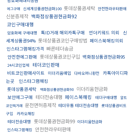
암호화폐대리송금
롯데상품권세탁
신세계상품권현금화100
안전한라우터판매
에그구매
신분증제작
백화점상품권현금화92
코인구매대행
톡ID거래 해외카톡구매
언더키워드 의뢰
신
암호화폐 구매대행
롯데상품권코인구매방법
세계상품권94%
페이스북해킹의뢰
빠른테더송금
인스타그램해킹가격
롯데상품권코인구입
안전한에그판매
백화점상품권현금화95
테더코인판매
24시코인업체
비트코인판매사이트
카톡아이디파
이더리움매입
다바오머니환전
는곳
인스타그램해킹
이더리움현금화
롯데상품권세탁
백화점상품권현금화90
테더전송대행
페이스북해킹
보안에그구매
테더구매대행
알트
운전면허증제작
테더무통 테더전송대행
롯데상품권비트
코인퀵거래
구입
카카오해킹
롯데상품권현금화99
테더전송대행
이더리움현금화
안전한라우터판매
인스타그램해킹