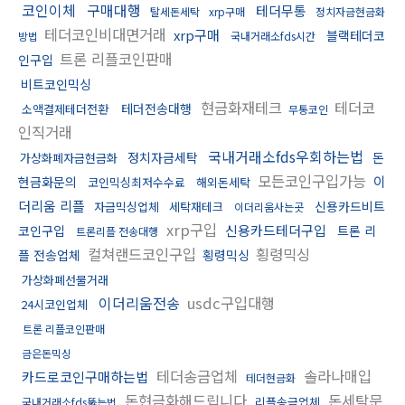
코인이체
구매대행
테더무통
탈세돈세탁
xrp구매
정치자금현금화
테더코인비대면거래
xrp구매
블랙테더코
방법
국내거래소fds시간
트론 리플코인판매
인구입
비트코인믹싱
현금화재테크
테더코
테더전송대행
소액결제테더전환
무통코인
인직거래
국내거래소fds우회하는법
정치자금세탁
돈
가상화폐자금현금화
모든코인구입가능
이
현금화문의
코인믹싱최저수수료
해외돈세탁
더리움 리플
신용카드비트
자금믹싱업체
세탁재테크
이더리움사는곳
xrp구입
신용카드테더구입
코인구입
트론 리
트론리플 전송대행
컬쳐랜드코인구입
횡령믹싱
플 전송업체
횡령믹싱
가상화폐선물거래
이더리움전송
usdc구입대행
24시코인업체
트론 리플코인판매
금은돈믹싱
테더송금업체
솔라나매입
카드로코인구매하는법
테더현금화
돈현금화해드립니다
돈세탁문
리플송금업체
국내거래소fds뚫는법