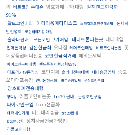
의
암호화폐 구매대행
컬쳐랜드현금화
비트코인 손대손
91%
이더리움메타마스크
알트코인매입
돈세탁
소액결제코인구매방법
안전업체
코인해외지갑 매입
테더트론파는곳
테더매입
솔라나판매
모든코인 고가매입
검돈현금화
오다집
롯
언더돈믹싱
테더코인매입
비트코인사는법
데상품권테더전송
코인현금직거래
해외돈세탁
파이코인구매대행
핸드폰결제현금화85%
코인이체
중고
아프리카tv돈믹싱
솔라나전송대행
테더송금업체
오다대포통장
언더돈현금화
비트송금업체
문상코인구입
암호화폐전송대행
리플코인파는곳
trc20 판매
문상코인구입
핑믹싱
파이코인구입
tron현금화
비트대리송금
테더개인거래
trc20판매
정치자금현금화방법
btc현금화
리플코인대행