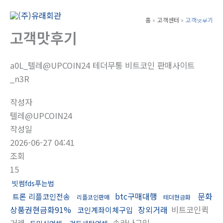
콘
텐
홈
고객센터
고객맛후기
Main
츠
고객맛후기
Men
로
건
a0L_텔레@UPCOIN24 테더무통 비트코인 판매사이트
너
_n3R
뛰
기
작성자
텔레@UPCOIN24
작성일
2026-06-27 04:41
조회
15
빗썸fds푸는법
btc구매대행
문화
트론 리플코인전송
리플코인판매
테더현금화
상품권현금화91%
장외거래
비트코인퀵
코인계좌이체구입
거래
솔라나구입