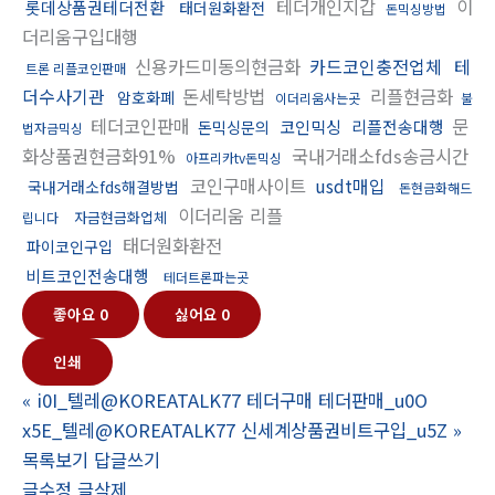
테더개인지갑
이
롯데상품권테더전환
태더원화환전
돈믹싱방법
더리움구입대행
신용카드미동의현금화
카드코인충전업체
테
트론 리플코인판매
더수사기관
돈세탁방법
리플현금화
암호화폐
이더리움사는곳
불
테더코인판매
문
코인믹싱
리플전송대행
돈믹싱문의
법자금믹싱
화상품권현금화91%
국내거래소fds송금시간
아프리카tv돈믹싱
코인구매사이트
usdt매입
국내거래소fds해결방법
돈현금화해드
이더리움 리플
자금현금화업체
립니다
태더원화환전
파이코인구입
비트코인전송대행
테더트론파는곳
좋아요
0
싫어요
0
인쇄
«
i0I_텔레@KOREATALK77 테더구매 테더판매_u0O
x5E_텔레@KOREATALK77 신세계상품권비트구입_u5Z
»
목록보기
답글쓰기
글수정
글삭제