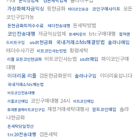
돈믹싱업체
검돈세탁업체
가상화폐자금믹싱
핑현금화
모든
코인구매사이트
테더코인송금
코인구입가능
돈세탁방법
돈현금화최저수수료
테더전송대행
코인전송대행
자금믹싱업체
btc구매대행
컬쳐랜
돈세탁문의
국내거래소fds해결방법
usdt현금화
솔라나매입
드비트구입
테더수사기관
횡령세탁
비트코인사는방법
비트코인사는법
파이코인구매
usdt매입
리플 모든코인현금화
대행
이더리움 리플
검돈현금화문의
이더리움삽니다
솔라나구입
국내거래소fds깨는법
비트코인전송대행
코인구매대행 24시
리플코인매입
비트코인매입
재정거래세탁대행사
솔라
알트코인매입
휴대폰결제비트코인구입
나현금화
돈세탁당일정산
검돈세탁
trc20전송대행