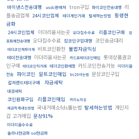
tron구입
리
바이낸스전송대행
usdc판매처
파이코인전송대행
플송금업체
횡령현
24시코인업체
테더개인거래
탈세하는방법
금화
이더리움사는곳
24시코인업체
리플코인구매
오다집수수료
암
오다집수수료
코인송금대리
잡코인구입대행
호화폐전송대행
비트코인환전
불법자금믹싱
테더코인계좌이체
이더리움사는곳
롯데상품권코
테더전송대행
카드로테더코인매입
인구매
카드코인전송가능
테더코인판매함
이더리움
테더코인직거래
파이코인
알트코인매입
문상코인구입
전송
trc20사는법
자금세탁
컬쳐랜드테더구매
대검세탁
리플코인매입
코인원화구입
카지노믹싱
국내거래소fds뚫는법
탈세하는방법
개인지
세금적게내는방법
갑 고가매입
문상91%
이더리움수수료
솔라나현금화 sol현금화