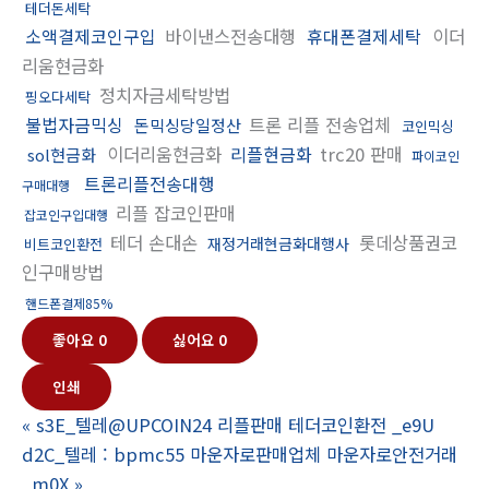
테더돈세탁
소액결제코인구입
바이낸스전송대행
휴대폰결제세탁
이더
리움현금화
정치자금세탁방법
핑오다세탁
불법자금믹싱
트론 리플 전송업체
돈믹싱당일정산
코인믹싱
이더리움현금화
리플현금화
trc20 판매
sol현금화
파이코인
트론리플전송대행
구매대행
리플 잡코인판매
잡코인구입대행
테더 손대손
롯데상품권코
재정거래현금화대행사
비트코인환전
인구매방법
핸드폰결제85%
좋아요
0
싫어요
0
인쇄
«
s3E_텔레@UPCOIN24 리플판매 테더코인환전 _e9U
d2C_텔레 : bpmc55 마운자로판매업체 마운자로안전거래
_m0X
»