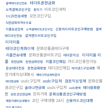
테더트론현금화
블랙테더코인전송
비트코인세탁
소액결제코인구입
환치기
모든코인구입
trc20전송대행
fx현금화최저수수료
신용카드비트코인구매방법
리플송금업체
블랙
소액결제비트코인구입
컬쳐랜드비트코인구입
테더코인전송
이더리움
테더코인계좌이체
문화상품권테더구매
문화상품권비트구입
이더리움 리
리플전송대행
테더돈믹싱
플
카드코인충전가능
리플코인매입
핑현금화
돈현금화방법
테더코인매입
재
문상테더전송
돈현금화방법
바이낸스구입대행
정거래믹싱대행사
재테크자금세탁문의
usdc구입처
usdc구입처
검돈믹싱업체
문화상품
테더현금화
권코인구입
usdc구입처
솔라나현금화
태더원화환
usdc판매
장외거래
전
문화상품권코인구매방법
모든코인현금화
코인 구매대행 24시
신용카드코인대행
재정거래믹싱대행사
코인 체크카드