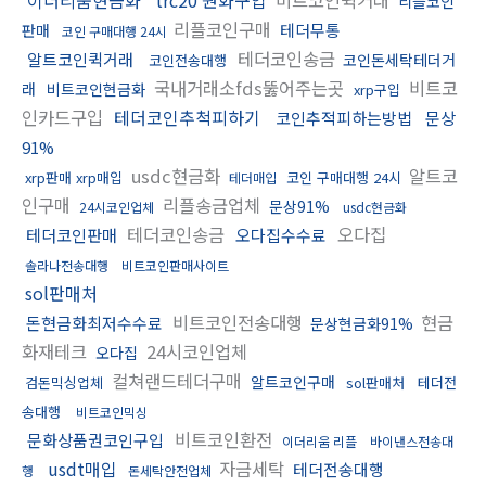
리플코인
리플코인구매
테더무통
판매
코인 구매대행 24시
테더코인송금
알트코인퀵거래
코인돈세탁테더거
코인전송대행
국내거래소fds뚫어주는곳
비트코
래
비트코인현금화
xrp구입
인카드구입
테더코인추척피하기
코인추적피하는방법
문상
91%
usdc현금화
알트코
xrp판매 xrp매입
코인 구매대행 24시
테더매입
인구매
리플송금업체
문상91%
24시코인업체
usdc현금화
테더코인송금
오다집
테더코인판매
오다집수수료
솔라나전송대행
비트코인판매사이트
sol판매처
비트코인전송대행
현금
돈현금화최저수수료
문상현금화91%
화재테크
24시코인업체
오다집
컬쳐랜드테더구매
알트코인구매
검돈믹싱업체
sol판매처
테더전
송대행
비트코인믹싱
비트코인환전
문화상품권코인구입
이더리움 리플
바이낸스전송대
usdt매입
자금세탁
테더전송대행
행
돈세탁안전업체