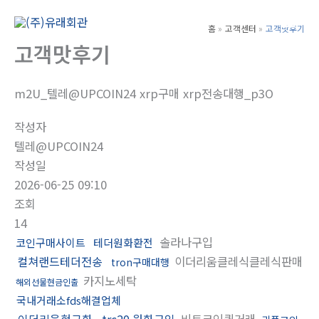
콘
텐
홈
고객센터
고객맛후기
Main
츠
고객맛후기
Men
로
건
m2U_텔레@UPCOIN24 xrp구매 xrp전송대행_p3O
너
뛰
작성자
기
텔레@UPCOIN24
작성일
2026-06-25 09:10
조회
14
솔라나구입
코인구매사이트
테더원화환전
컬쳐랜드테더전송
이더리움클레식클레식판매
tron구매대행
카지노세탁
해외선물현금인출
국내거래소fds해결업체
이더리움현금화
trc20 원화구입
비트코인퀵거래