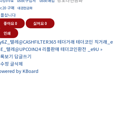
핑오다현금화
usdc구입처
usdc매입
다집수수료
rc20 구매
대검현금화
리플삽니다
좋아요
0
싫어요
0
인쇄
y6Z_텔레@CASHFILTER365 테더거래 테더코인 직거래_e
3E_텔레@UPCOIN24 리플판매 테더코인환전 _e9U
»
목록보기
답글쓰기
글수정
글삭제
owered by KBoard