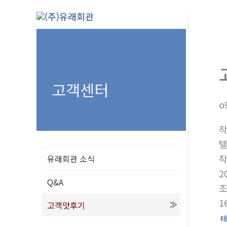
콘
텐
츠
로
건
너
고객센터
뛰
o
기
텔
유래회관 소식
2
Q&A
1
고객맛후기
테