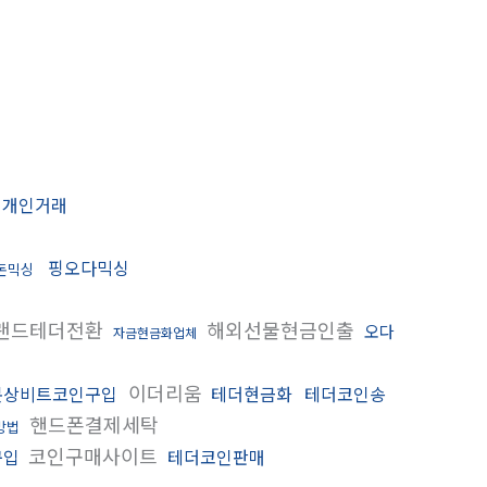
더개인거래
핑오다믹싱
돈믹싱
랜드테더전환
해외선물현금인출
오다
자금현금화업체
이더리움
문상비트코인구입
테더현금화
테더코인송
핸드폰결제세탁
방법
코인구매사이트
구입
테더코인판매