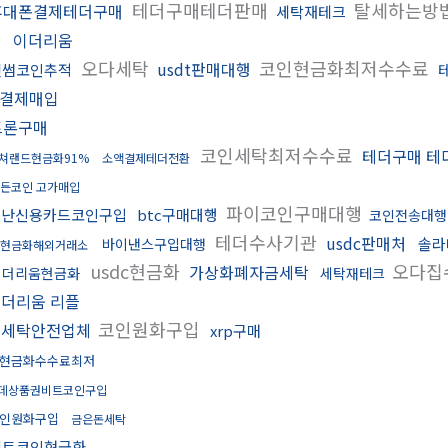
테더구매테더판매
탈세하는방
휴대폰결제테더구매
세탁재테크
이더리움
오다세탁
코인현금화최저수수료
usdt판매대행
빗썸코인추적
결제매입
트론구매
코인세탁최저수수료
테더구매 테
쳐랜드현금화91%
소액결제테더전환
든코인 고가매입
파이코인구매대행
도난신용카드코인구입
btc구매대행
코인전송대행
테더수사기관
usdc판매처
솔라
바이낸스구입대행
현금화해외거래소
usdc현금화
오다집
가상화폐자금세탁
이더리움현금화
세탁재테크
더리움 리플
코인원화구입
돈세탁안전업체
xrp구매
현금화수수료최저
데상품권비트코인구입
인원화구입
금은돈세탁
비트코인현금화