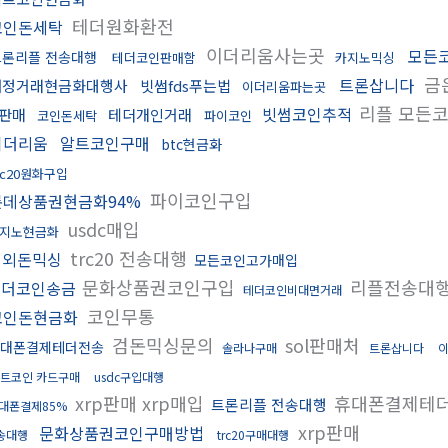
테더원화환전
코인돈세탁
이더리움사는곳
모든
트론리플 전송대행
테더코인판매함
카지노믹싱
금
트론삽니다
재정거래현금화대행사
빗썸fds푸는법
이더리움파는곳
리플 모든
빗썸코인추적
판매
테더개인거래
코인돈세탁
파이코인
이더리움
알트코인구매
btc현금화
rc20원화구입
파이코인구입
롯데상품권현금화94%
usdc매입
지노현금화
trc20 전송대행
해외돈믹싱
모든코인고가매입
문화상품권코인구입
리플전송대
테더코인송금
테더코인비대면거래
코인무통
코인돈현금화
검돈믹싱문의
sol판매처
대폰결제테더전송
솔라나구매
트론삽니다
이
트코인 카드구매
usdc구입대행
xrp판매 xrp매입
휴대폰결제테
트론리플 전송대행
대폰결제85%
xrp판매
문화상품권코인구매방법
송대행
trc20구매대행