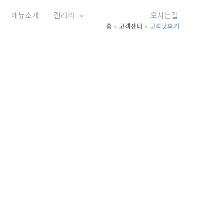
메뉴소개
갤러리
고객센터
오시는길
홈
고객센터
고객맛후기