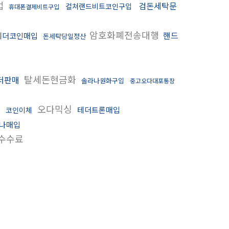
법
검돈세탁문
컬쳐랜드비트코인구입
휴대폰결제비트구입
암호화폐전송대행
핸드
테더코인매입
돈세탁당일정산
탈세돈현금화
더판매
솔라나원화구입
중고오다대포통장
오다믹싱
테더트론매입
코인이체
나매입
수수료