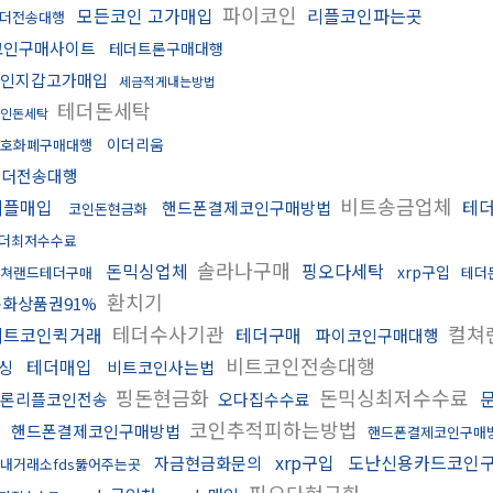
파이코인
모든코인 고가매입
리플코인파는곳
더전송대행
코인구매사이트
테더트론구매대행
인지갑고가매입
세금적게내는방법
테더돈세탁
코인돈세탁
이더리움
호화폐구매대행
테더전송대행
비트송금업체
리플매입
테
핸드폰결제코인구매방법
코인돈현금화
더최저수수료
솔라나구매
돈믹싱업체
핑오다세탁
xrp구입
쳐랜드테더구매
테더
환치기
문화상품권91%
테더수사기관
컬쳐
비트코인퀵거래
테더구매
파이코인구매대행
비트코인전송대행
테더매입
싱
비트코인사는법
핑돈현금화
돈믹싱최저수수료
론리플코인전송
오다집수수료
코인추적피하는방법
핸드폰결제코인구매방법
핸드폰결제코인구매
xrp구입
도난신용카드코인
자금현금화문의
내거래소fds뚫어주는곳