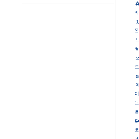
의
폰
컬
모
돈
이
돈
롯
코