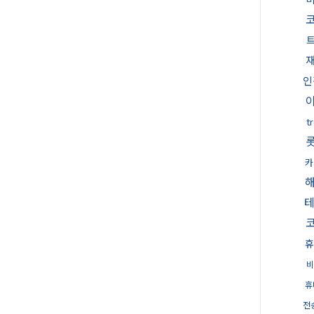
인
t
카
휴
비
휴
전