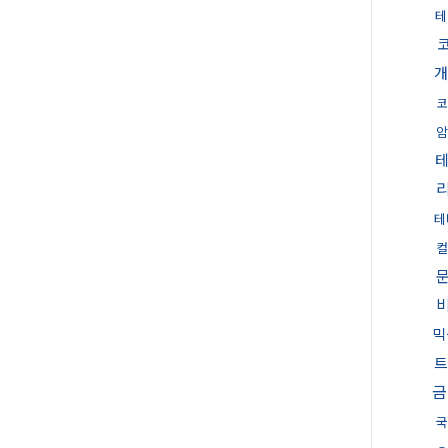
테
개
암
테
컬
믹
트
금
국