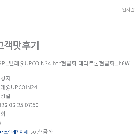
인사말
고객맛후기
9P_텔레@UPCOIN24 btc현금화 테더트론현금화_h6W
작성자
레@UPCOIN24
작성일
026-06-25 07:50
조회
6
sol현금화
더코인계좌이체