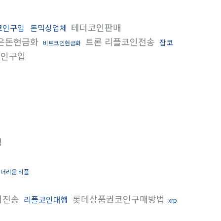
테더코인판매
코인구입
돈믹싱업체
은돈현금화
트론 리플코인전송
잡코
비트코인현금화
코인구입
행
더리움 리플
더전송
롯데상품권코인구매방법
리플코인대행
xrp