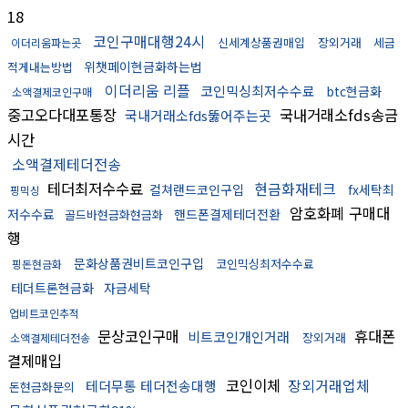
18
코인구매대행24시
신세계상품권매입
장외거래
세금
이더리움파는곳
위챗페이현금화하는법
적게내는방법
이더리움 리플
코인믹싱최저수수료
btc현금화
소액결제코인구매
중고오다대포통장
국내거래소fds송금
국내거래소fds뚫어주는곳
시간
소액결제테더전송
테더최저수수료
현금화재테크
컬쳐랜드코인구입
fx세탁최
핑믹싱
암호화폐 구매대
저수수료
핸드폰결제테더전환
골드바현금화현금화
행
문화상품권비트코인구입
코인믹싱최저수수료
핑돈현금화
테더트론현금화
자금세탁
업비트코인추적
문상코인구매
휴대폰
비트코인개인거래
장외거래
소액결제테더전송
결제매입
코인이체
장외거래업체
테더무통 테더전송대행
돈현금화문의