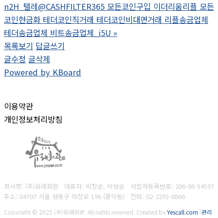
n2H_텔레@CASHFILTER365 모든코인구입 이더리움리플 모든
코인현금화 테더코인직거래 테더코인비대면거래 리플송금업체
테더송금업체 비트송금업체_i5U
»
목록보기
답글쓰기
글수정
글삭제
Powered by KBoard
이용약관
개인정보처리방침
회사명: (주)유래회관 대표자: 박창순, 박성순
사업자등록번호:
206-86-54597
주소: 04707 서울 성동구 마장로 196 (홍익동)
전화:
02-2293-8866
Copyright © 2025 (주)유래회관. All rights reserved.
Created by
Yescall.com
[
관리