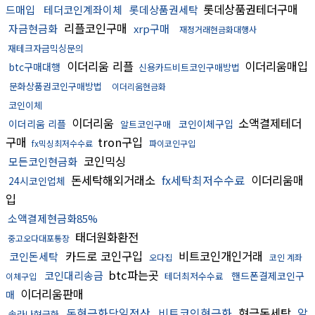
롯데상품권테더구매
드매입
테더코인계좌이체
롯데상품권세탁
리플코인구매
자금현금화
xrp구매
재정거래현금화대행사
재테크자금믹싱문의
이더리움 리플
이더리움매입
btc구매대행
신용카드비트코인구매방법
문화상품권코인구매방법
이더리움현금화
코인이체
이더리움
소액결제테더
이더리움 리플
코인이체구입
알트코인구매
구매
tron구입
fx믹싱최저수수료
파이코인구입
코인믹싱
모든코인현금화
돈세탁해외거래소
fx세탁최저수수료
이더리움매
24시코인업체
입
소액결제현금화85%
태더원화환전
중고오다대포통장
카드로 코인구입
비트코인개인거래
코인돈세탁
오다집
코인 계좌
btc파는곳
코인대리송금
핸드폰결제코인구
테더최저수수료
이체구입
이더리움판매
매
돈현금화당일정산
비트코인현금화
현금돈세탁
알
솔라나현금화