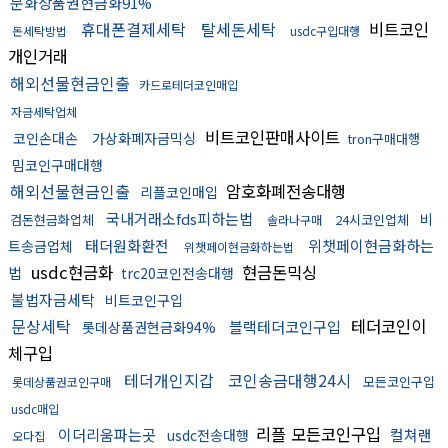
문화상품권현금화91%
휴대폰결제세탁
탈세돈세탁
비트코인
돈세탁방법
usdc구입대행
개인거래
해외선물현금인출
카드로테더코인매입
자금세탁업체
비트코인판매사이트
코인손대손
가상화폐자금믹싱
tron구매대행
밈코인구매대행
해외선물현금인출
암호화폐전송대행
리플코인매입
국내거래소fds피하는법
비
검돈현금화업체
24시코인업체
솔라나구매
태더원화환전
위챗페이현금화하는
트송금업체
위챗페이현금화하는법
usdc현금화
현금돈믹싱
법
trc20코인전송대행
불법자금세탁
비트코인구입
문상세탁
테더코인이
블랙테더코인구입
롯데상품권현금화94%
체구입
테더개인지갑
코인송금대행24시
모든코인구입
롯데상품권코인구매
usdc매입
리플 모든코인구입
이더리움파는곳
컬쳐랜
usdc전송대행
오다집