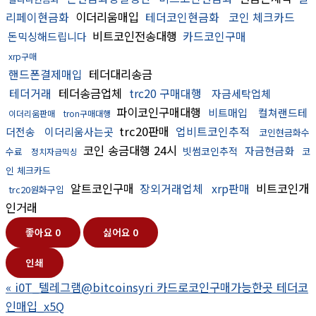
리페이현금화
이더리움매입
테더코인현금화
코인 체크카드
비트코인전송대행
카드코인구매
돈믹싱해드립니다
xrp구매
핸드폰결제매입
테더대리송금
테더거래
테더송금업체
trc20 구매대행
자금세탁업체
파이코인구매대행
비트매입
컬쳐랜드테
이더리움판매
tron구매대행
trc20판매
업비트코인추적
더전송
이더리움사는곳
코인현금화수
코인 송금대행 24시
자금현금화
빗썸코인추적
수료
코
정치자금믹싱
인 체크카드
알트코인구매
장외거래업체
xrp판매
비트코인개
trc20원화구입
인거래
좋아요
0
싫어요
0
인쇄
«
i0T_텔레그램@bitcoinsyri 카드로코인구매가능한곳 테더코
인매입_x5Q