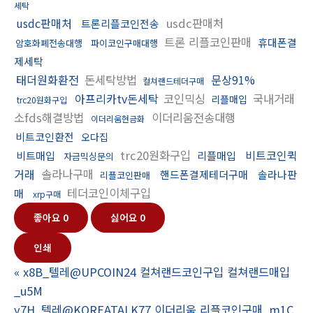
세탁
usdc판매처
usdc판매처
트론리플코인전송
트론 리플코인판매
휴대폰결
암호화폐전송대행
파이코인구매대행
제세탁
태더원화환전
돈세탁방법
문상91%
컬쳐랜드테더구매
아프리카tv돈세탁
코인믹싱
국내거래
리플매입
trc20원화구입
소fds해결방법
이더리움전송대행
이더리움현금화
비트코인환전
오다집
trc20원화구입
비트코인퀵
비트매입
리플매입
자금믹싱문의
거래
솔라나구매
핸드폰결제테더구매
솔라나판
리플코인판매
테더코인이체구입
매
xrp구매
좋아요
0
싫어요
0
인쇄
«
x8B_텔레@UPCOIN24 컬쳐랜드코인구입 컬쳐랜드매입
_u5M
y7H_텔레@KOREATALK77 이더리움 리플코인구매_m1C