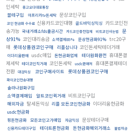
인세탁
중고오다대포통장
문상코인구입
블테구입
아프리카tv돈세탁
신용카드코인대행
카드코인전
골드바믹싱믹싱
코인 현금화 수수료
송가능
문
국내거래소fds출금시간
카드코인충전업체
비트코인사는법
상91%
코인대리송금
trc20구
문상현금화91%
소액결제85%
매
롯데상품권코인구매
코인돈세탁테더거래
리플삽니다
usdc매입
휴대폰결
테더원화환전
돈현금화업체
이더리움판매
제세탁
코인돈세탁
휴대폰결제테더
테더코인직거래
usdc판매처
전환
롯데상품권코인구매
코인구매사이트
대검믹싱
파이코인전송대행
솔라나원화구입
비트코인구입
소액결제매입
알트코인퀵거래
탈세돈믹싱
이더리움현금화
해외자금
리플 모든코인현금화
usdc현금화
문상테더구매
핑돈현금화
모든코인고가매입
자금믹싱
테더트론현금화
돈현금화해외거래소
신용카드테더구입
불법자금