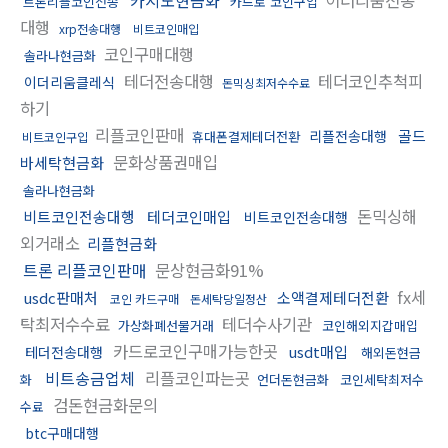
트론리플코인전송
카드로 코인구입
대행
xrp전송대행
비트코인매입
코인구매대행
솔라나현금화
테더전송대행
테더코인추척피
이더리움클레식
돈믹싱최저수수료
하기
리플코인판매
골드
리플전송대행
휴대폰결제테더전환
비트코인구입
문화상품권매입
바세탁현금화
솔라나현금화
돈믹싱해
비트코인전송대행
테더코인매입
비트코인전송대행
외거래소
리플현금화
트론 리플코인판매
문상현금화91%
fx세
usdc판매처
소액결제테더전환
코인 카드구매
돈세탁당일정산
탁최저수수료
테더수사기관
가상화폐선물거래
코인해외지갑매입
카드로코인구매가능한곳
usdt매입
테더전송대행
해외돈현금
비트송금업체
리플코인파는곳
화
언더돈현금화
코인세탁최저수
검돈현금화문의
수료
btc구매대행