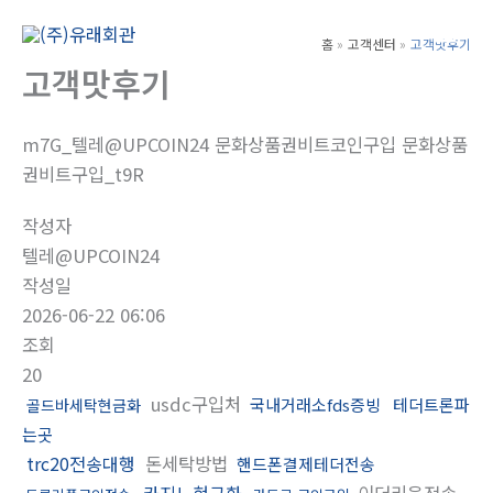
콘
텐
홈
고객센터
고객맛후기
Main
츠
고객맛후기
Men
로
건
m7G_텔레@UPCOIN24 문화상품권비트코인구입 문화상품
너
권비트구입_t9R
뛰
기
작성자
텔레@UPCOIN24
작성일
2026-06-22 06:06
조회
20
usdc구입처
국내거래소fds증빙
테더트론파
골드바세탁현금화
는곳
trc20전송대행
돈세탁방법
핸드폰결제테더전송
카지노현금화
이더리움전송