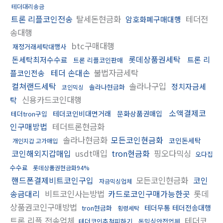
테더대리송금
트론 리플코인전송
탈세돈현금화
테더전
암호화폐구매대행
송대행
btc구매대행
재정거래세탁대행사
롯데상품권세탁
돈세탁최저수수료
트론 리
트론 리플코인판매
테더 손대손
불법자금세탁
플코인전송
컬쳐랜드세탁
솔라나구입
정치자금세
솔라나현금화
코인믹싱
신용카드코인대행
탁
소액결제코
테더코인비대면거래
문화상품권매입
테더tron구입
인구매방법
테더트론현금화
솔라나현금화
모든코인현금화
코인돈세탁
개인지갑 고가매입
코인해외지갑매입
usdt매입
tron현금화
핑오다믹싱
오다집
수수료
롯데상품권현금화94%
핸드폰결제비트코인구입
모든코인현금화
코인
자금믹싱업체
송금대리
비트코인사는방법
카드로코인구매가능한곳
롯데
상품권코인구매방법
테더무통 테더전송대행
tron현금화
횡령세탁
트론 리플 전송업체
테더코
테더코인추척피하기
돈믹싱안전업체