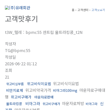
콘
텐
홈
고객센터
고객맛후기
Main
츠
고객맛후기
Men
로
건
t3W_텔레 : bpmc55 센트립 울트라킹콩_t2N
너
뛰
작성자
기
TG@bpmc55
작성일
2026-06-22 01:12
조회
21
위고비식이요법
위고비식이요법
위고비심부름
위고비약국가격
마운자로구매대
비만치료제
비아그라100mg
행
위고비구매가
마운자로판매
비아그라
마운자로처방
신
울트라킹콩
위고비구매가
비아그라
기환
마운자로심부름