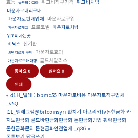
효능
위고비직구가격
위고비처방
골드비아그라
마운자로대리구매
마운자로판매업체
마운자로구입
프로코밀
마운자로처방
마운자로재고
위고비사는곳
신기환
비닉스
마운자로효과
비만치료제 구매
골드시알리스
마운자로구매대행
좋아요
0
싫어요
0
인쇄
«
d1H_텔레 : bpmc55 마운자로비용 마운자로직구업체
_v5Q
l1L_텔레그램@bitcoinsyri 환치기 아프리카tv돈현금화 카
지노현금화 골드바현금화현금화 돈현금화방법 횡령현금화
돈현금화문의 돈현금화안전업체 _q8G
»
목록보기
답글쓰기