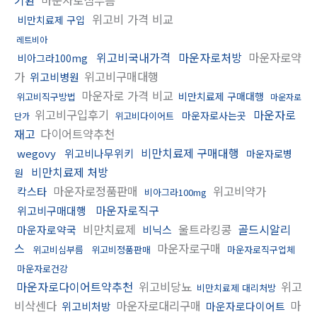
위고비 가격 비교
비만치료제 구입
레트비아
위고비국내가격
마운자로처방
마운자로약
비아그라100mg
가
위고비구매대행
위고비병원
마운자로 가격 비교
비만치료제 구매대행
위고비직구방법
마운자로
위고비구입후기
마운자로
마운자로사는곳
위고비다이어트
단가
재고
다이어트약추천
비만치료제 구매대행
wegovy
위고비나무위키
마운자로병
비만치료제 처방
원
마운자로정품판매
위고비약가
칵스타
비아그라100mg
마운자로직구
위고비구매대행
비만치료제
울트라킹콩
골드시알리
마운자로약국
비닉스
스
마운자로구매
위고비심부름
위고비정품판매
마운자로직구업체
마운자로건강
마운자로다이어트약추천
위고비당뇨
위고
비만치료제 대리처방
비삭센다
마운자로대리구매
마
위고비처방
마운자로다이어트