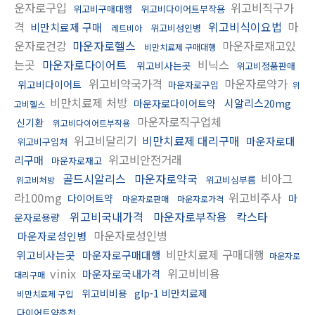
운자로구입
위고비직구가
위고비구매대행
위고비다이어트부작용
격
위고비식이요법
마
비만치료제 구매
위고비성인병
레트비아
운자로건강
마운자로헬스
마운자로재고있
비만치료제 구매대행
는곳
마운자로다이어트
비닉스
위고비사는곳
위고비정품판매
위고비약국가격
마운자로약가
위고비다이어트
마운자로구입
위
비만치료제 처방
시알리스20mg
마운자로다이어트약
고비헬스
마운자로직구업체
신기환
위고비다이어트부작용
위고비달리기
비만치료제 대리구매
마운자로대
위고비구입처
위고비안전거래
리구매
마운자로재고
골드시알리스
마운자로약국
비아그
위고비심부름
위고비처방
라100mg
위고비주사
다이어트약
마
마운자로판매
마운자로가격
위고비국내가격
마운자로부작용
칵스타
운자로용량
마운자로성인병
마운자로성인병
비만치료제 구매대행
위고비사는곳
마운자로구매대행
마운자로
vinix
위고비비용
마운자로국내가격
대리구매
위고비비용
glp-1 비만치료제
비만치료제 구입
다이어트약추천