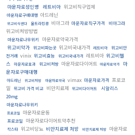
마운자로성인병
레트비아
위고비직구업체
아드레닌
마운자로구매대행
비아그라
마운자로직구가격
비아그라
울트라킹콩
위고비삭센다
위고비처방방법
마운자로약국가격
마운자로나무위키
위고비약가
위고비국내가격
위고비파는곳
위고비안
레트비아
vinix
레트비아
위고비헬
위고비효능
전거래
위고비국내가격
스
마운자로다이어트
마
위고비처방
마운자로효과
마운자로약가
운자로구매대행
vimax
프로코
마운자로가격
아드레닌
위고비처방
마운자로약국
밀
비만치료제
시알리스
위고비 가격 비교
위고비다이어트
20mg
마운자로나무위키
마운자로운동
프로코밀
마운자로다이어트약추천
프로코밀
위고비당뇨
비만치료제 처방
마운자로
칵스타
비만치료제 처방