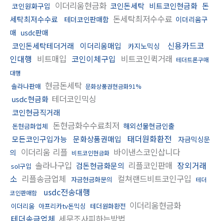
이더리움현금화
코인돈세탁
비트코인현금화
돈
코인원화구입
돈세탁최저수수료
세탁최저수수료
테더코인판매함
이더리움구
매
usdc판매
신용카드코
코인돈세탁테더거래
이더리움매입
카지노믹싱
인대행
비트매입
코인이체구입
비트코인퀵거래
테더트론구매
대행
현금돈세탁
솔라나판매
문화상품권현금화91%
테더코인믹싱
usdc현금화
코인현금직거래
돈현금화수수료최저
해외선물현금인출
돈현금화업체
태더원화환전
모든코인구입가능
문화상품권매입
자금믹싱문
이더리움 리플
바이낸스코인삽니다
의
비트코인현금화
솔라나구입
리플코인판매
장외거래
검돈현금화문의
sol구입
소
리플송금업체
컬쳐랜드비트코인구입
자금현금화문의
테더
usdc전송대행
코인판매함
이더리움현금화
이더리움
아프리카tv돈믹싱
테더원화환전
테더송금업체
세무조사피하는방법