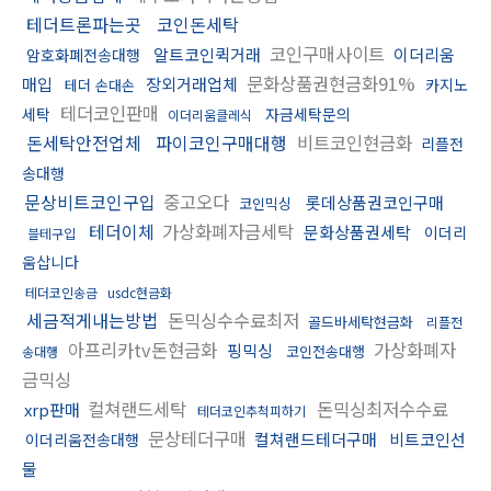
테더트론파는곳
코인돈세탁
코인구매사이트
알트코인퀵거래
이더리움
암호화폐전송대행
문화상품권현금화91%
매입
장외거래업체
카지노
테더 손대손
테더코인판매
세탁
자금세탁문의
이더리움클레식
돈세탁안전업체
파이코인구매대행
비트코인현금화
리플전
송대행
문상비트코인구입
중고오다
롯데상품권코인구매
코인믹싱
테더이체
가상화폐자금세탁
문화상품권세탁
이더리
블테구입
움삽니다
테더코인송금
usdc현금화
세금적게내는방법
돈믹싱수수료최저
골드바세탁현금화
리플전
아프리카tv돈현금화
가상화폐자
핑믹싱
코인전송대행
송대행
금믹싱
컬쳐랜드세탁
돈믹싱최저수수료
xrp판매
테더코인추척피하기
문상테더구매
컬쳐랜드테더구매
비트코인선
이더리움전송대행
물