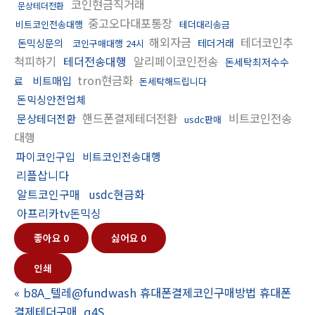
코인현금직거래
문상테더전환
중고오다대포통장
비트코인전송대행
테더대리송금
해외자금
테더코인추
돈믹싱문의
테더거래
코인구매대행 24시
척피하기
테더전송대행
알리페이코인전송
돈세탁최저수수
tron현금화
비트매입
료
돈세탁해드립니다
돈믹싱안전업체
핸드폰결제테더전환
비트코인전송
문상테더전환
usdc판매
대행
파이코인구입
비트코인전송대행
리플삽니다
알트코인구매
usdc현금화
아프리카tv돈믹싱
좋아요
0
싫어요
0
인쇄
«
b8A_텔레@fundwash 휴대폰결제코인구매방법 휴대폰
결제테더구매_q4S