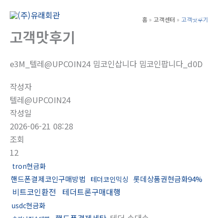
콘
텐
홈
고객센터
고객맛후기
Main
츠
고객맛후기
Men
로
건
e3M_텔레@UPCOIN24 밈코인삽니다 밈코인팝니다_d0D
너
뛰
작성자
기
텔레@UPCOIN24
작성일
2026-06-21 08:28
조회
12
tron현금화
핸드폰결제코인구매방법
롯데상품권현금화94%
테더코인믹싱
비트코인환전
테더트론구매대행
usdc현금화
핸드폰결제세탁
테더 손대손