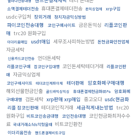
솔라나전송대행
휴대폰결제테더전송
소액결제테더전송
xrp구입
돈믹싱업체
usdc구입처
장외거래
정치자금믹싱방법
파이코인전송대행
금은돈믹싱
리플코인판
코인구매사이트
매
trc20 원화구입
usdt매입
세무조사피하는방법
돈현금화안전업체
이더리움매입
자금세탁
언더돈세탁
신용카드코인전송
코인돈세탁테더거래
리플코인구매
리플코인판
잡코인구입대행
자금믹싱업체
매
암호화폐구매대행
테더판매
코인구매사이트
테더코인계좌이체
해외선물현금인출
암호화폐
휴대폰결제현금화85%
골드바믹싱믹싱
검돈세탁
xrp판매 xrp매입
중고오다
usdc현금화
구매대행
테더코인직거래
세금적게내는방법
trc20
리플 잡코인판매
원화구입
코인현금화최저수수
비트코인송금대행
코인전송대행
료
비트코인환전
국내거래소fds막혔을때
이더리움전송
핸드폰결제비트구입