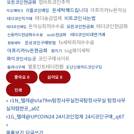
업비트코인추적
모든코인현금화
돈세탁해드립니다
아프리카tv돈믹싱
리플코인매입
믹싱재테크
테더송금업체
비트코인사는법
테더코인직거래
돈믹싱최저수수료
테더코인현금화
모든코인현금화
테더코인매입
테더코인비대면거래
신용카드현금화수수료
usdc현금화
fx세탁최저수수료
문상코인구매방법
횡령세탁
아프리카tv돈현금화
ssg페이세탁
환치기
코인구매사이트
파이코인사는곳
엘포인트테더전환
솔라나구매
도난신용카드코인구입
좋아요
0
싫어요
0
인쇄
«
r1N_텔레@sta79m탐정사무실전국탐정사무실 탐정사무
실저렴한곳_a0Z
r1G_텔레@UPCOIN24 24시코인업체 24시코인구매_q6T
»
목록보기
답글쓰기