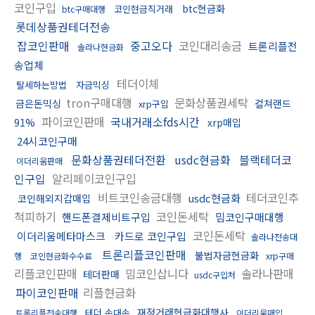
코인구입
btc현금화
코인현금직거래
btc구매대행
롯데상품권테더전송
잡코인판매
중고오다
코인대리송금
트론리플전
솔라나현금화
송업체
테더이체
탈세하는방법
자금믹싱
tron구매대행
문화상품권세탁
금은돈믹싱
컬쳐랜드
xrp구입
파이코인판매
국내거래소fds시간
91%
xrp매입
24시코인구매
문화상품권테더전환
usdc현금화
블랙테더코
이더리움판매
인구입
알리페이코인구입
비트코인송금대행
테더코인추
usdc현금화
코인해외지갑매입
척피하기
코인돈세탁
핸드폰결제비트구입
밈코인구매대행
코인돈세탁
이더리움메타마스크
카드로 코인구입
솔라나전송대
트론리플코인판매
불법자금현금화
행
코인현금화수수료
xrp구매
리플코인판매
밈코인삽니다
솔라나판매
테더판매
usdc구입처
파이코인판매
리플현금화
재정거래현금화대행사
테더 손대손
트론리플전송대행
이더리움매입