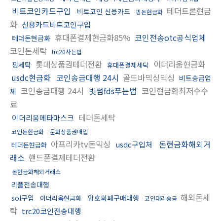
비트코인카드구입
테더트론현금
비트코인 신용카드
핑돈현금화
화
신용카드비트코인구입
휴대폰결제현금화85%
코인전송otc공식업체
테더돈현금화
코인돈세탁
trc20사는법
롯데상품권테더전환
이더리움현금화
핑세탁
휴대폰결제세탁
usdc현금화
코인송금대행 24시
골드바믹싱믹싱
비트송금업
코인송금대행 24시
빗썸fds푸는법
코인현금화최저수수
체
료
테더돈세탁
이더리움메타마스크
코인돈현금화
문화상품권매입
아프리카tv돈믹싱
돈현금화해외거
usdc구입처
테더돈현금화
래소
핸드폰결제테더전환
돈현금화해외거래소
리플전송대행
해외돈세
sol구입
암호화폐구매대행
이더리움현금화
코인대리송금
탁
trc20코인전송대행