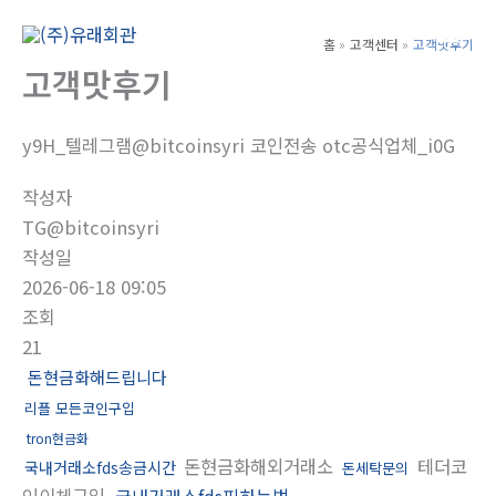
콘
텐
홈
고객센터
고객맛후기
Main
츠
고객맛후기
Men
로
건
y9H_텔레그램@bitcoinsyri 코인전송 otc공식업체_i0G
너
뛰
작성자
기
TG@bitcoinsyri
작성일
2026-06-18 09:05
조회
21
돈현금화해드립니다
리플 모든코인구입
tron현금화
돈현금화해외거래소
테더코
국내거래소fds송금시간
돈세탁문의
인이체구입
국내거래소fds피하는법