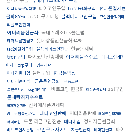
파이코인구입
휴대폰결제현
trc20원화구입
이더리움구입대행
금화85%
trc20 구매대행
블랙테더코인구입
코인현금직거래
리플코인판매
이더리움현금화
국내거래소fds뚫는법
롯데상품권현금화94%
테더트론현금화
현금돈세탁
trc20원화구입
블랙테더코인전송
tron구입
파이코인전송대행
이더리움수수료
테더코인계좌
이체
xrp구매
검돈세탁
블테구입
현금돈믹싱
이더리움매입
금은돈현금화
이더리움매입
무통코인
비트코인 현금화
sol구입
ssg페이매입
코인돈믹싱
테더송금업체
돈세탁최저수수료
신세계상품권세탁
테더개인거래
테더코인판매
이더리움판매
카드코인충전가능
테더코인직거래
트론 리플코인전송
정치자금현금화
테더매입
테더매입
코인구매사이트
파이
비트코인사는법
자금현금화
테더현금화