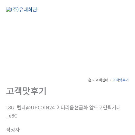
콘
텐
Main
츠
Men
로
건
너
뛰
기
홈
고객센터
고객맛후기
고객맛후기
t8G_텔레@UPCOIN24 이더리움현금화 알트코인퀵거래
_e8C
작성자