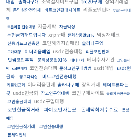
소액결제비트구입
trc20구매
장외거래업
매입
솔라나구매
체
리플코인판매
돈믹싱안전업체
비트코인판매사이트
tron구매대
행
자금세탁
자금믹싱
트론리플 전송대행
xrp구매
믹싱재테크
돈현금화해드립니다
문화상품권91%
코인해외지갑매입
솔라나구입
신용카드코인충전
usdc전송대행
이더리움매입
리플코인판매
구매대행
테더수사기관
빗썸코인추적
문화상품권91%
테더이체
코인돈세
코인전송대행
usdt매입
usdt현
문상코인구매방법
탁
sol판매처
금화
비트코인전송대행
핑오다믹싱
이더리움판매
장외거래
솔라나구매
테더트론파는
리플현금화
usdc현금화
코인구매사이트
곳
잡코인구입대행
불법자금현금화
usdc구입대행
코인송금대리
코인현금직거래
파이코인사는곳
돈세탁최저수수료
문상
매입
코인현금직거래
코인전송대행
돈세탁업체