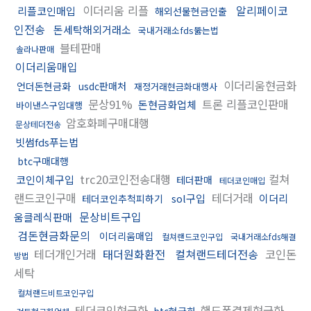
이더리움 리플
알리페이코
리플코인매입
해외선물현금인출
인전송
돈세탁해외거래소
국내거래소fds뚫는법
블테판매
솔라나판매
이더리움매입
이더리움현금화
언더돈현금화
usdc판매처
재정거래현금화대행사
문상91%
트론 리플코인판매
돈현금화업체
바이낸스구입대행
암호화폐구매대행
문상테더전송
빗썸fds푸는법
btc구매대행
trc20코인전송대행
컬쳐
코인이체구입
테더판매
테더코인매입
랜드코인구매
테더거래
sol구입
이더리
테더코인추척피하기
문상비트구입
움클레식판매
검돈현금화문의
이더리움매입
컬쳐랜드코인구입
국내거래소fds해결
테더개인거래
태더원화환전
컬쳐랜드테더전송
코인돈
방법
세탁
컬쳐랜드비트코인구입
테더코인현금화
핸드폰결제현금화
btc현금화