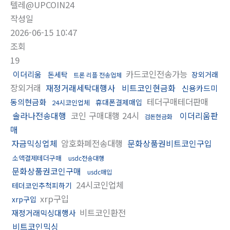
텔레@UPCOIN24
작성일
2026-06-15 10:47
조회
19
카드코인전송가능
이더리움
돈세탁
장외거래
트론 리플 전송업체
장외거래
재정거래세탁대행사
비트코인현금화
신용카드미
테더구매테더판매
동의현금화
휴대폰결제매입
24시코인업체
솔라나전송대행
코인 구매대행 24시
이더리움판
검돈현금화
매
자금믹싱업체
암호화폐전송대행
문화상품권비트코인구입
소액결제테더구매
usdc전송대행
문화상품권코인구매
usdc매입
24시코인업체
테더코인추척피하기
xrp구입
xrp구입
비트코인환전
재정거래믹싱대행사
비트코인믹싱