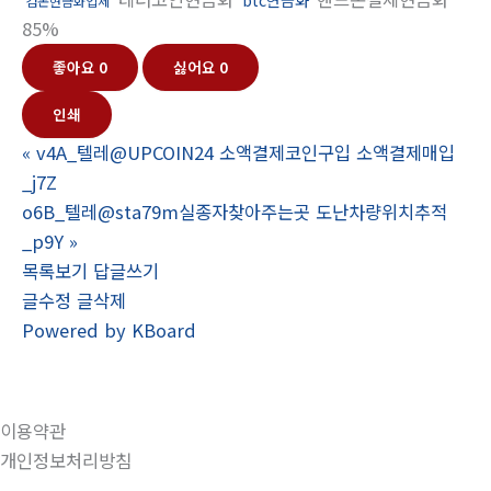
검돈현금화업체
85%
좋아요
0
싫어요
0
인쇄
«
v4A_텔레@UPCOIN24 소액결제코인구입 소액결제매입
_j7Z
o6B_텔레@sta79m실종자찾아주는곳 도난차량위치추적
_p9Y
»
목록보기
답글쓰기
글수정
글삭제
Powered by KBoard
이용약관
개인정보처리방침