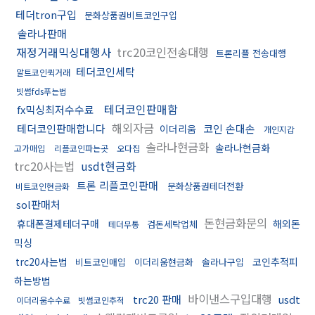
테더tron구입
문화상품권비트코인구입
솔라나판매
재정거래믹싱대행사
trc20코인전송대행
트론리플 전송대행
테더코인세탁
알트코인퀵거래
빗썸fds푸는법
테더코인판매함
fx믹싱최저수수료
해외자금
테더코인판매합니다
코인 손대손
이더리움
개인지갑
솔라나현금화
솔라나현금화
고가매입
리플코인파는곳
오다집
trc20사는법
usdt현금화
트론 리플코인판매
문화상품권테더전환
비트코인현금화
sol판매처
돈현금화문의
휴대폰결제테더구매
해외돈
검돈세탁업체
테더무통
믹싱
trc20사는법
코인추적피
비트코인매입
이더리움현금화
솔라나구입
하는방법
바이낸스구입대행
trc20 판매
usdt
이더리움수수료
빗썸코인추적