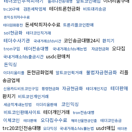
테더코인추척피하기
이더리움구매
알트코인매입
솔라나전송대행
테더트론현금화
검돈세탁업체
비트대리송금
trc20구매
돈믹싱최저수수료
돈세탁최저수수료
트론리플코인판매
테더원화환전
sol현금화
테더코인직거래
테더수사기관
코인송금대행24시
환치기
국내거래소fds시간
오다집
테더전송대행
tron구입
국내거래소fds깨는법
자금현금화
usdc판매처
국내거래소fds출금시간
돈믹싱
돈현금화업체
불법자금현금화
리플
알트코인퀵거래
이더리움리플
송금업체
테더판매
자금현금화
신용카드비트코인구입
횡령현금화
테더개인지갑
환치기
비트코인개인거래
코인믹싱
세금적게내는방법
이더리움판매
테더개인거래
비트코인판매사이트
tron전송대행
오다집수수료
이체코인
테더코인송금
테더판매
해외선물현금인출
trc20코인전송대행
usdt매입
오다믹싱
국내거래소fds뚫는법
테더돈