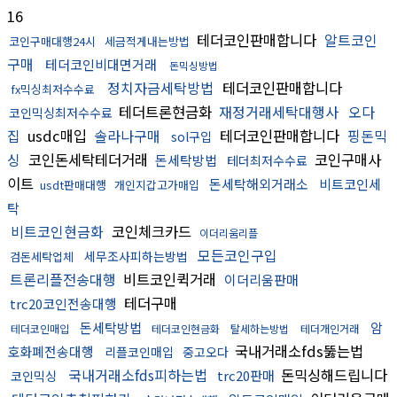
16
테더코인판매합니다
알트코인
코인구매대행24시
세금적게내는방법
구매
테더코인비대면거래
돈믹싱방법
정치자금세탁방법
테더코인판매합니다
fx믹싱최저수수료
테더트론현금화
재정거래세탁대행사
오다
코인믹싱최저수수료
집
usdc매입
솔라나구매
테더코인판매합니다
핑돈믹
sol구입
싱
코인돈세탁테더거래
코인구매사
돈세탁방법
테더최저수수료
이트
돈세탁해외거래소
비트코인세
usdt판매대행
개인지갑고가매입
탁
비트코인현금화
코인체크카드
이더리움리플
모든코인구입
세무조사피하는방법
검돈세탁업체
트론리플전송대행
비트코인퀵거래
이더리움판매
테더구매
trc20코인전송대행
돈세탁방법
암
테더코인매입
테더코인현금화
탈세하는방법
테더개인거래
국내거래소fds뚫는법
호화폐전송대행
리플코인매입
중고오다
국내거래소fds피하는법
돈믹싱해드립니다
trc20판매
코인믹싱