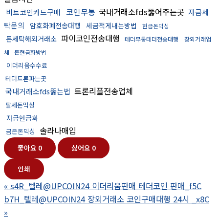
코인무통
국내거래소fds뚫어주는곳
비트코인카드구매
자금세
탁문의
암호화폐전송대행
세금적게내는방법
현금돈믹싱
파이코인전송대행
돈세탁해외거래소
테더무통테더전송대행
장외거래업
체
돈현금화방법
이더리움수수료
테더트론파는곳
트론리플전송업체
국내거래소fds뚫는법
탈세돈믹싱
자금현금화
솔라나매입
금은돈믹싱
좋아요
0
싫어요
0
인쇄
«
s4R_텔레@UPCOIN24 이더리움판매 테더코인 판매_f5C
b7H_텔레@UPCOIN24 장외거래소 코인구매대행 24시 _x8C
»