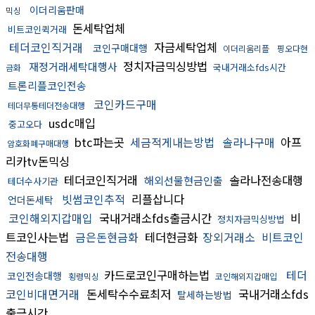
이더리움판매
믹싱
돈세탁업체
비트코인퀵거래
테더코인직거래
자금세탁업체
코인구매대행
이더리움리플
핑오다현
정치자금믹싱방법
재정거래세탁대행사
국내거래소fds시간
금화
트론리플코인전송
코인카드구매
테더무통테더전송대행
usdc매입
중고오다
btc파는곳
세금적게내는방법
솔라나구매
아프
암호화폐구매대행
리카tv돈믹싱
테더코인직거래
솔라나전송대행
해외선물현금인출
테더수사기관
빗썸코인추적
리플삽니다
언더돈세탁
코인해외지갑매입
국내거래소fds출금시간
비
정치자금믹싱방법
트코인사는법
금은돈현금화
테더현금화
장외거래소
비트코인
전송대행
카드로코인구매하는법
테더
코인전송대행
횡령믹싱
코인해외지갑매입
코인비대면거래
돈세탁수수료최저
국내거래소fds
탈세하는방법
출금시간