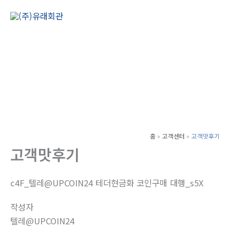
콘
텐
Main
츠
Men
로
건
너
뛰
기
홈
고객센터
고객맛후기
고객맛후기
c4F_텔레@UPCOIN24 테더현금화 코인구매 대행_s5X
작성자
텔레@UPCOIN24