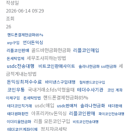
작성일
2026-06-14 09:29
조회
26
핸드폰결제현금화85%
언더돈믹싱
xrp구입
골드바현금화현금화
리플코인매입
리플코인판매
세무조사피하는방법
돈세탁업체
usdc전송대행
세
비트코인판매사이트
솔라나현금화 sol현금화
금적게내는방법
돈믹싱최저수수료
바이낸스구입대행
컬쳐랜드코인구입
코인무통
국내거래소fds막혔을때
테더수사기관
코인 계좌
핸드폰결제현금화85%
이체구입
돈세탁방법
usdc매입
솔라나현금화
usdc판매처
테더코인직거래
테더판매
아프리카tv돈믹싱
리플코인판매
태더원화환전
파이코인전송대행
리플 모든코인구입
이더리움현금화
비트코인전송대행
정치자금세탁
테더코인계좌이체