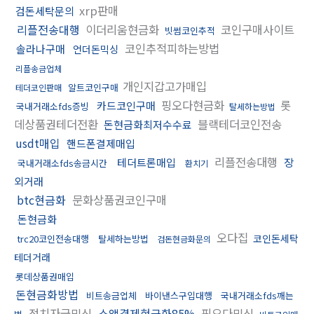
xrp판매
검돈세탁문의
리플전송대행
이더리움현금화
코인구매사이트
빗썸코인추적
코인추적피하는방법
솔라나구매
언더돈믹싱
리플송금업체
개인지갑고가매입
알트코인구매
테더코인판매
핑오다현금화
롯
카드코인구매
국내거래소fds증빙
탈세하는방법
데상품권테더전환
블랙테더코인전송
돈현금화최저수수료
usdt매입
핸드폰결제매입
리플전송대행
테더트론매입
장
국내거래소fds송금시간
환치기
외거래
btc현금화
문화상품권코인구매
돈현금화
오다집
코인돈세탁
trc20코인전송대행
탈세하는방법
검돈현금화문의
테더거래
롯데상품권매입
돈현금화방법
비트송금업체
바이낸스구입대행
국내거래소fds깨는
정치자금믹싱
소액결제현금화85%
핑오다믹싱