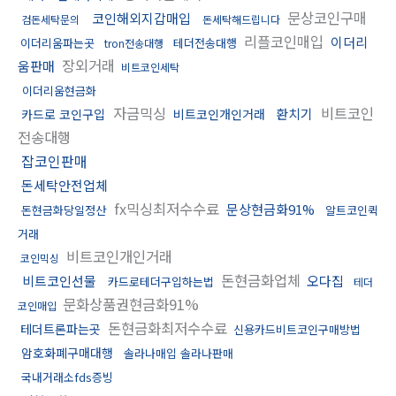
문상코인구매
코인해외지갑매입
검돈세탁문의
돈세탁해드립니다
리플코인매입
이더리
이더리움파는곳
테더전송대행
tron전송대행
장외거래
움판매
비트코인세탁
이더리움현금화
자금믹싱
비트코인
환치기
카드로 코인구입
비트코인개인거래
전송대행
잡코인판매
돈세탁안전업체
fx믹싱최저수수료
문상현금화91%
돈현금화당일정산
알트코인퀵
거래
비트코인개인거래
코인믹싱
돈현금화업체
비트코인선물
오다집
카드로테더구입하는법
테더
문화상품권현금화91%
코인매입
돈현금화최저수수료
테더트론파는곳
신용카드비트코인구매방법
암호화폐구매대행
솔라나매입 솔라나판매
국내거래소fds증빙