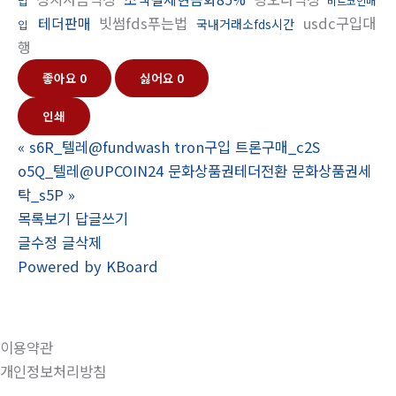
법
비트코인매
테더판매
빗썸fds푸는법
usdc구입대
국내거래소fds시간
입
행
좋아요
0
싫어요
0
인쇄
«
s6R_텔레@fundwash tron구입 트론구매_c2S
o5Q_텔레@UPCOIN24 문화상품권테더전환 문화상품권세
탁_s5P
»
목록보기
답글쓰기
글수정
글삭제
Powered by KBoard
이용약관
개인정보처리방침