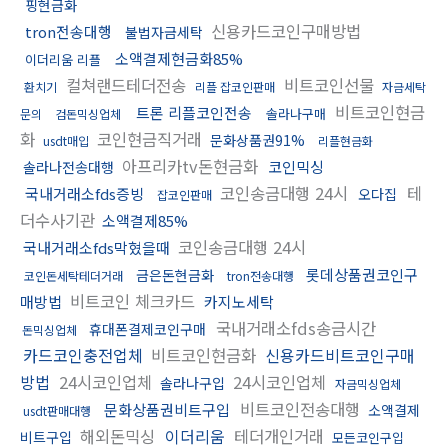
핑현금화
신용카드코인구매방법
tron전송대행
불법자금세탁
소액결제현금화85%
이더리움 리플
컬쳐랜드테더전송
비트코인선물
환치기
리플 잡코인판매
자금세탁
비트코인현금
트론 리플코인전송
솔라나구매
문의
검돈믹싱업체
화
코인현금직거래
문화상품권91%
usdt매입
리플현금화
아프리카tv돈현금화
코인믹싱
솔라나전송대행
코인송금대행 24시
테
국내거래소fds증빙
오다집
잡코인판매
더수사기관
소액결제85%
코인송금대행 24시
국내거래소fds막혔을때
롯데상품권코인구
금은돈현금화
코인돈세탁테더거래
tron전송대행
비트코인 체크카드
매방법
카지노세탁
국내거래소fds송금시간
휴대폰결제코인구매
돈믹싱업체
카드코인충전업체
비트코인현금화
신용카드비트코인구매
방법
24시코인업체
24시코인업체
솔라나구입
자금믹싱업체
비트코인전송대행
문화상품권비트구입
소액결제
usdt판매대행
해외돈믹싱
이더리움
테더개인거래
비트구입
모든코인구입