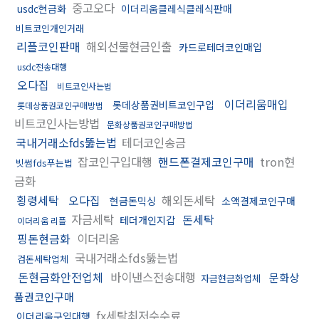
중고오다
usdc현금화
이더리움클레식클레식판매
비트코인개인거래
리플코인판매
해외선물현금인출
카드로테더코인매입
usdc전송대행
오다집
비트코인사는법
이더리움매입
롯데상품권비트코인구입
롯데상품권코인구매방법
비트코인사는방법
문화상품권코인구매방법
국내거래소fds뚫는법
테더코인송금
잡코인구입대행
핸드폰결제코인구매
tron현
빗썸fds푸는법
금화
횡령세탁
오다집
해외돈세탁
현금돈믹싱
소액결제코인구매
자금세탁
돈세탁
테더개인지갑
이더리움 리플
핑돈현금화
이더리움
국내거래소fds뚫는법
검돈세탁업체
돈현금화안전업체
바이낸스전송대행
문화상
자금현금화업체
품권코인구매
fx세탁최저수수료
이더리움구입대행