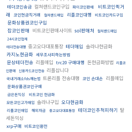
컬쳐랜드코인구입
비트코인퀵거
테더코인송금
파이코인판매
래
리플코인대행
코인현금직거래
비트코인카드구입
컬쳐랜드매입
문화상품권코인구입
잡코인판매
비트코인판매사이트
sol판매처
컬쳐랜드매입
24시코인업체
중고오다대포통장
테더매입
솔라나현금화
테더전송대행
카지노현금화
세무조사피하는방법
문상테더전송
리플매입
돈현금화방법
trc20 구매대행
리플코
리플삽니다
인판매
신용카드코인전송
트론리플 전송대행
리플매입
코인 손대손
국내거래소fds깨는법
문화상품권코인구매
금은돈믹싱
비트코인 현금화
솔라나구입
오다현금화
모든코인고가매입
테더코인추척피하기
탈
리플코인매입
해외자금
중고오다대포통장
세돈믹싱
xrp구매
비트코인환전