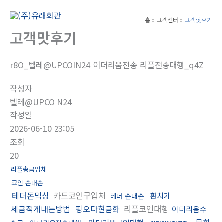
콘
텐
홈
고객센터
고객맛후기
Main
츠
고객맛후기
Men
로
건
r8O_텔레@UPCOIN24 이더리움전송 리플전송대행_q4Z
너
뛰
작성자
기
텔레@UPCOIN24
작성일
2026-06-10 23:05
조회
20
리플송금업체
코인 손대손
테더돈믹싱
카드코인구입처
환치기
테더 손대손
세금적게내는방법
핑오다현금화
리플코인대행
이더리움수
문화