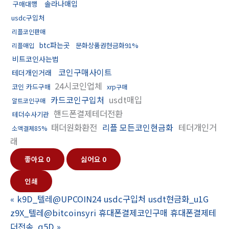
솔라나매입
구매대행
usdc구입처
리플코인판매
btc파는곳
문화상품권현금화91%
리플매입
비트코인사는법
코인구매사이트
테더개인거래
24시코인업체
코인 카드구매
xrp구매
카드코인구입처
usdt매입
알트코인구매
핸드폰결제테더전환
테더수사기관
태더원화환전
리플 모든코인현금화
테더개인거
소액결제85%
래
좋아요
0
싫어요
0
인쇄
«
k9D_텔레@UPCOIN24 usdc구입처 usdt현금화_u1G
z9X_텔레@bitcoinsyri 휴대폰결제코인구매 휴대폰결제테
더전송_q5D
»