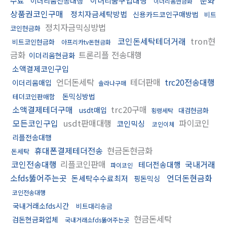
수료
이더리움구입대행
이더리움전송대행
이더리움현금화
상품권코인구매
정치자금세탁방법
신용카드코인구매방법
비트
정치자금믹싱방법
코인현금화
코인돈세탁테더거래
tron현
비트코인현금화
아프리카tv돈현금화
금화
트론리플 전송대행
이더리움현금화
소액결제코인구입
언더돈세탁
테더판매
trc20전송대행
이더리움매입
솔라나구매
돈믹싱방법
테더코인판매함
소액결제테더구매
trc20구매
usdt매입
대검현금화
횡령세탁
모든코인구입
usdt판매대행
파이코인
코인믹싱
코인이체
리플전송대행
휴대폰결제테더전송
현금돈현금화
돈세탁
코인전송대행
리플코인판매
국내거래
테더전송대행
파이코인
소fds뚫어주는곳
언더돈현금화
돈세탁수수료최저
핑돈믹싱
코인전송대행
국내거래소fds시간
비트대리송금
현금돈세탁
검돈현금화업체
국내거래소fds뚫어주는곳