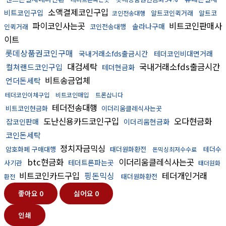
소액결제코인구입
비트코인구입
알트코인퀵거래
알트코
코인전송대행
파이코인사는곳
비트코인판매사
솔라나구매
인퀵거래
코인전송대행
이트
롯데상품권코인구매
국내거래소fds출금시간
테더코인비대면거래
대검세탁
국내거래소fds출금시간
컬쳐랜드코인구입
테더현금화
비트송금업체
언더돈세탁
테더코인이체구입
비트코인매입
트론삽니다
테더전송대행
비트코인현금화
이더리움클레식사는곳
도난신용카드코인구입
오다현금화
잡코인판매
이더리움현금화
코인돈세탁
정치자금믹싱
암호화폐 구매대행
태더원화환전
테더수
돈믹싱최저수수료
btc현금화
이더리움클레식사는곳
테더트론파는곳
사기관
태더원화
비트코인카드구입
핑돈믹싱
테더개인거래
태더원화환전
환전
좋아요
0
싫어요
0
인쇄