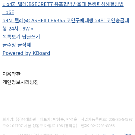
«
o4Z_텔레:BSECRET7 유포협박받을때 몸캠피싱해결방법
_b6E
o9N_텔레@CASHFILTER365 코인구매대행 24시 코인송금대
행 24시_i9W
»
목록보기
답글쓰기
글수정
글삭제
Powered by KBoard
이용약관
개인정보처리방침
회사명: (주)유래회관 대표자: 박창순, 박성순
사업자등록번호:
206-86-54597
주소: 04707 서울 성동구 마장로 196 (홍익동)
전화:
02-2293-8866