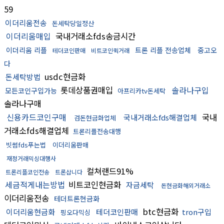
59
이더리움전송
돈세탁당일정산
이더리움매입
국내거래소fds송금시간
이더리움 리플
트론 리플 전송업체
중고오
테더코인판매
비트코인퀵거래
다
usdc현금화
돈세탁방법
롯데상품권매입
솔라나구입
모든코인구입가능
아프리카tv돈세탁
솔라나구매
신용카드코인구매
국내
국내거래소fds해결업체
검돈현금화업체
거래소fds해결업체
트론리플전송대행
빗썸fds푸는법
이더리움판매
재정거래믹싱대행사
컬쳐랜드91%
트론리플코인전송
트론삽니다
세금적게내는방법
비트코인현금화
자금세탁
돈현금화해외거래소
이더리움전송
테더트론현금화
btc현금화
이더리움현금화
테더코인판매
tron구입
핑오다믹싱