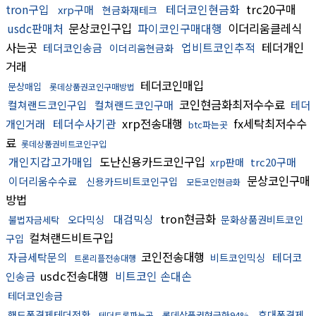
tron구입
테더코인현금화
trc20구매
xrp구매
현금화재테크
usdc판매처
문상코인구입
파이코인구매대행
이더리움클레식
사는곳
업비트코인추적
테더개인
테더코인송금
이더리움현금화
거래
테더코인매입
문상매입
롯데상품권코인구매방법
코인현금화최저수수료
컬쳐랜드코인구입
컬쳐랜드코인구매
테더
테더수사기관
xrp전송대행
fx세탁최저수수
개인거래
btc파는곳
료
롯데상품권비트코인구입
개인지갑고가매입
도난신용카드코인구입
trc20구매
xrp판매
문상코인구매
이더리움수수료
신용카드비트코인구입
모든코인현금화
방법
tron현금화
대검믹싱
오다믹싱
문화상품권비트코인
불법자금세탁
컬쳐랜드비트구입
구입
코인전송대행
자금세탁문의
테더코
비트코인믹싱
트론리플전송대행
usdc전송대행
비트코인 손대손
인송금
테더코인송금
핸드폰결제테더전환
휴대폰결제
롯데상품권현금화94%
테더트론파는곳