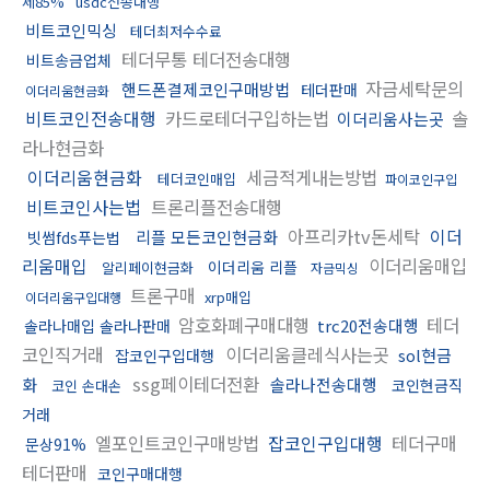
제85%
usdc전송대행
비트코인믹싱
테더최저수수료
테더무통 테더전송대행
비트송금업체
자금세탁문의
핸드폰결제코인구매방법
테더판매
이더리움현금화
비트코인전송대행
카드로테더구입하는법
솔
이더리움사는곳
라나현금화
이더리움현금화
세금적게내는방법
테더코인매입
파이코인구입
비트코인사는법
트론리플전송대행
아프리카tv돈세탁
이더
리플 모든코인현금화
빗썸fds푸는법
리움매입
이더리움매입
이더리움 리플
알리페이현금화
자금믹싱
트론구매
xrp매입
이더리움구입대행
암호화폐구매대행
테더
trc20전송대행
솔라나매입 솔라나판매
코인직거래
이더리움클레식사는곳
sol현금
잡코인구입대행
ssg페이테더전환
화
솔라나전송대행
코인현금직
코인 손대손
거래
엘포인트코인구매방법
잡코인구입대행
테더구매
문상91%
테더판매
코인구매대행