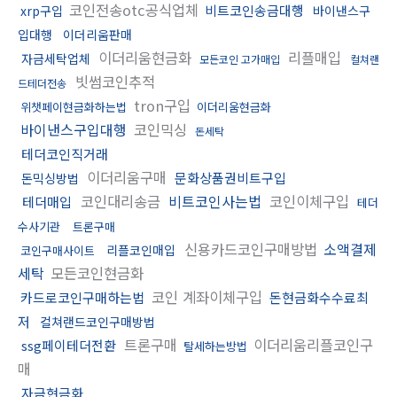
코인전송otc공식업체
비트코인송금대행
xrp구입
바이낸스구
입대행
이더리움판매
이더리움현금화
리플매입
자금세탁업체
모든코인 고가매입
컬쳐랜
빗썸코인추적
드테더전송
tron구입
위챗페이현금화하는법
이더리움현금화
바이낸스구입대행
코인믹싱
돈세탁
테더코인직거래
이더리움구매
문화상품권비트구입
돈믹싱방법
코인대리송금
비트코인사는법
코인이체구입
테더매입
테더
수사기관
트론구매
신용카드코인구매방법
소액결제
리플코인매입
코인구매사이트
세탁
모든코인현금화
코인 계좌이체구입
카드로코인구매하는법
돈현금화수수료최
저
컬쳐랜드코인구매방법
트론구매
이더리움리플코인구
ssg페이테더전환
탈세하는방법
매
자금현금화