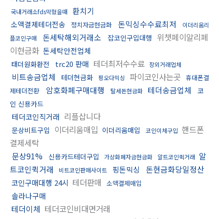
환치기
국내거래소fds막혔을때
돈믹싱수수료최저
소액결제테더전송
정치자금현금화
이더리움리
돈세탁해외거래소
위챗페이알리페
잡코인구입대행
플코인구매
이현금화
돈세탁안전업체
테더최저수수료
trc20 판매
태더원화환전
장외거래업체
비트송금업체
파이코인사는곳
테더현금화
휴대폰결
핑오다믹싱
암호화폐구매대행
테더송금업체
코
제테더전환
탈세돈현금화
인 신용카드
리플삽니다
테더코인직거래
이더리움매입
핸드폰
문상비트구입
이더리움매입
코인이체구입
결제세탁
문상91%
알
신용카드테더구입
가상화폐자금현금화
알트코인퀵거래
트코인퀵거래
돈현금화당일정산
핑돈믹싱
비트코인판매사이트
테더판매
코인구매대행 24시
소액결제매입
솔라나구매
테더이체
테더코인비대면거래