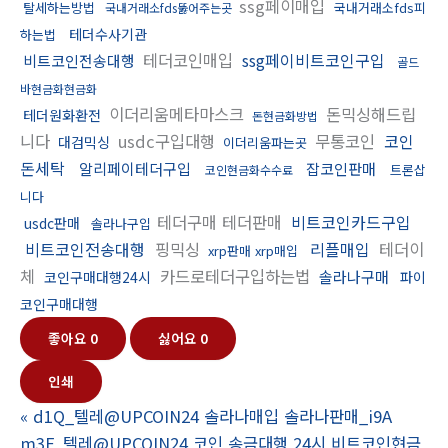
ssg페이매입
탈세하는방법
국내거래소fds피
국내거래소fds뚫어주는곳
테더수사기관
하는법
테더코인매입
ssg페이비트코인구입
비트코인전송대행
골드
바현금화현금화
이더리움메타마스크
돈믹싱해드립
테더원화환전
돈현금화방법
니다
usdc구입대행
무통코인
코인
대검믹싱
이더리움파는곳
돈세탁
알리페이테더구입
잡코인판매
트론삽
코인현금화수수료
니다
테더구매 테더판매
비트코인카드구입
usdc판매
솔라나구입
비트코인전송대행
핑믹싱
리플매입
테더이
xrp판매 xrp매입
체
카드로테더구입하는법
솔라나구매
코인구매대행24시
파이
코인구매대행
좋아요
0
싫어요
0
인쇄
«
d1Q_텔레@UPCOIN24 솔라나매입 솔라나판매_i9A
m3F_텔레@UPCOIN24 코인 송금대행 24시 비트코인현금