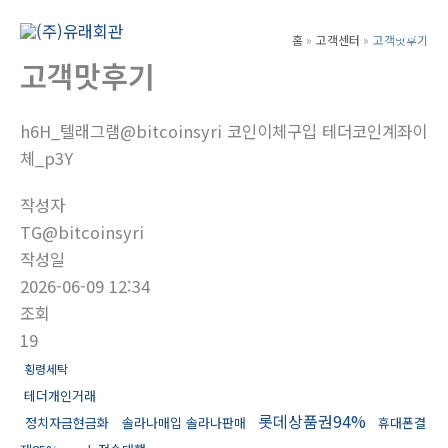
콘
텐
홈
고객센터
고객맛후기
Main
츠
고객맛후기
Men
로
건
h6H_텔래그램@bitcoinsyri 코인이체구입 테더코인계좌이
너
체_p3Y
뛰
기
작성자
TG@bitcoinsyri
작성일
2026-06-09 12:34
조회
19
횡령세탁
테더개인거래
롯데상품권94%
정치자금현금화
솔라나매입 솔라나판매
휴대폰결