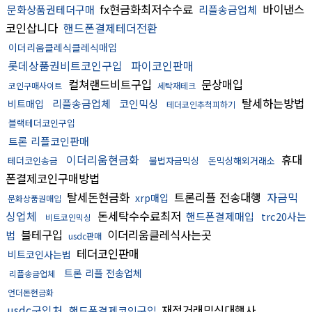
fx현금화최저수수료
바이낸스
문화상품권테더구매
리플송금업체
코인삽니다
핸드폰결제테더전환
이더리움클레식클레식매입
롯데상품권비트코인구입
파이코인판매
컬쳐랜드비트구입
문상매입
코인구매사이트
세탁재테크
탈세하는방법
리플송금업체
코인믹싱
비트매입
테더코인추척피하기
블랙테더코인구입
트론 리플코인판매
이더리움현금화
휴대
테더코인송금
불법자금믹싱
돈믹싱해외거래소
폰결제코인구매방법
탈세돈현금화
트론리플 전송대행
자금믹
xrp매입
문화상품권매입
싱업체
돈세탁수수료최저
핸드폰결제매입
trc20사는
비트코인믹싱
블테구입
이더리움클레식사는곳
법
usdc판매
테더코인판매
비트코인사는법
트론 리플 전송업체
리플송금업체
언더돈현금화
usdc구입처
재정거래믹싱대행사
핸드폰결제코인구입