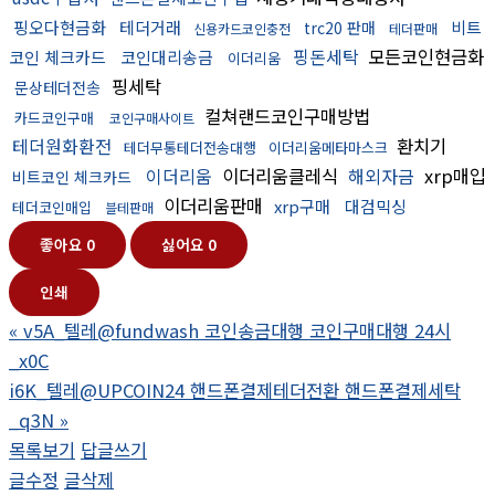
핑오다현금화
테더거래
비트
trc20 판매
신용카드코인충전
테더판매
핑돈세탁
모든코인현금화
코인 체크카드
코인대리송금
이더리움
핑세탁
문상테더전송
컬쳐랜드코인구매방법
카드코인구매
코인구매사이트
테더원화환전
환치기
테더무통테더전송대행
이더리움메타마스크
이더리움
이더리움클레식
해외자금
xrp매입
비트코인 체크카드
이더리움판매
xrp구매
대검믹싱
테더코인매입
블테판매
좋아요
0
싫어요
0
인쇄
«
v5A_텔레@fundwash 코인송금대행 코인구매대행 24시
_x0C
i6K_텔레@UPCOIN24 핸드폰결제테더전환 핸드폰결제세탁
_q3N
»
목록보기
답글쓰기
글수정
글삭제