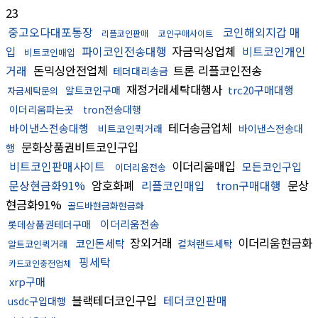
23
중고오다대포통장
코인해외지갑 매
리플코인판매
코인구매사이트
입
파이코인전송대행
자금믹싱업체
비트코인개인
비트코인매입
거래
돈믹싱안전업체
트론 리플코인전송
테더대리송금
재정거래세탁대행사
trc20구매대행
알트코인구매
자금세탁문의
이더리움파는곳
tron전송대행
테더송금업체
바이낸스전송대행
비트코인퀵거래
바이낸스전송대
문화상품권비트코인구입
행
비트코인판매사이트
이더리움매입
모든코인구입
이더리움전송
문상현금화91%
암호화폐
리플코인매입
tron구매대행
문상
현금화91%
골드바현금화현금화
이더리움전송
롯데상품권테더구매
장외거래
이더리움현금화
코인돈세탁
컬쳐랜드세탁
알트코인퀵거래
핑세탁
카드코인충전업체
xrp구매
블랙테더코인구입
테더코인판매
usdc구입대행