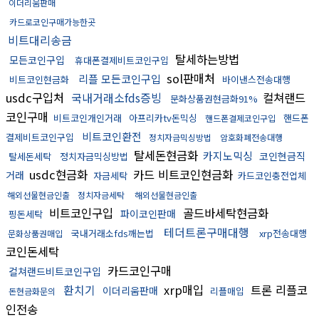
이더리움판매
카드로코인구매가능한곳
비트대리송금
탈세하는방법
모든코인구입
휴대폰결제비트코인구입
sol판매처
리플 모든코인구입
비트코인현금화
바이낸스전송대행
usdc구입처
국내거래소fds증빙
컬쳐랜드
문화상품권현금화91%
코인구매
비트코인개인거래
아프리카tv돈믹싱
핸드폰
핸드폰결제코인구입
비트코인환전
결제비트코인구입
정치자금믹싱방법
암호화폐전송대행
탈세돈현금화
카지노믹싱
코인현금직
탈세돈세탁
정치자금믹싱방법
usdc현금화
카드 비트코인현금화
거래
자금세탁
카드코인충전업체
해외선물현금인출
정치자금세탁
해외선물현금인출
비트코인구입
골드바세탁현금화
파이코인판매
핑돈세탁
테더트론구매대행
국내거래소fds깨는법
xrp전송대행
문화상품권매입
코인돈세탁
카드코인구매
컬쳐랜드비트코인구입
환치기
xrp매입
트론 리플코
이더리움판매
리플매입
돈현금화문의
인전송