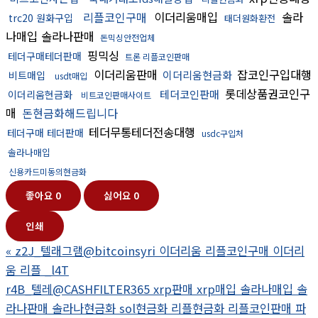
리플코인구매
이더리움매입
솔라
trc20 원화구입
태더원화환전
나매입 솔라나판매
돈믹싱안전업체
핑믹싱
테더구매테더판매
트론 리플코인판매
이더리움판매
잡코인구입대행
이더리움현금화
비트매입
usdt매입
롯데상품권코인구
테더코인판매
이더리움현금화
비트코인판매사이트
매
돈현금화해드립니다
테더무통테더전송대행
테더구매 테더판매
usdc구입처
솔라나매입
신용카드미동의현금화
좋아요
0
싫어요
0
인쇄
«
z2J_텔래그램@bitcoinsyri 이더리움 리플코인구매 이더리
움 리플 _l4T
r4B_텔레@CASHFILTER365 xrp판매 xrp매입 솔라나매입 솔
라나판매 솔라나현금화 sol현금화 리플현금화 리플코인판매 파