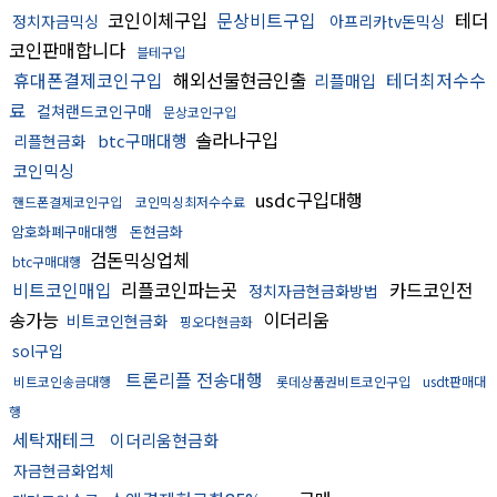
코인이체구입
문상비트구입
테더
정치자금믹싱
아프리카tv돈믹싱
코인판매합니다
블테구입
휴대폰결제코인구입
해외선물현금인출
테더최저수수
리플매입
료
컬쳐랜드코인구매
문상코인구입
솔라나구입
btc구매대행
리플현금화
코인믹싱
usdc구입대행
핸드폰결제코인구입
코인믹싱최저수수료
암호화폐구매대행
돈현금화
검돈믹싱업체
btc구매대행
비트코인매입
리플코인파는곳
카드코인전
정치자금현금화방법
송가능
이더리움
비트코인현금화
핑오다현금화
sol구입
트론리플 전송대행
비트코인송금대행
롯데상품권비트코인구입
usdt판매대
행
세탁재테크
이더리움현금화
자금현금화업체