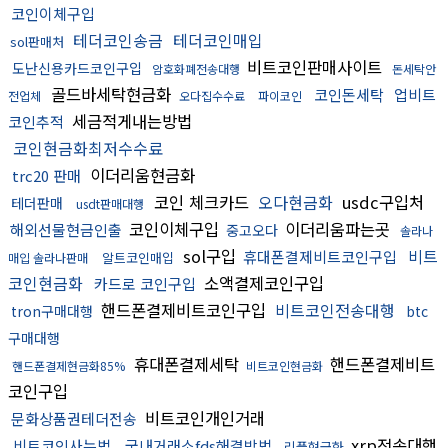
코인이체구입
테더코인송금
테더코인매입
sol판매처
비트코인판매사이트
도난신용카드코인구입
암호화폐전송대행
돈세탁안
골드바세탁현금화
코인돈세탁
업비트
전업체
오다집수수료
파이코인
세금적게내는방법
코인추적
코인현금화최저수수료
이더리움현금화
trc20 판매
코인 체크카드
오다현금화
usdc구입처
테더판매
usdt판매대행
코인이체구입
이더리움파는곳
해외선물현금인출
중고오다
솔라나
sol구입
비트
휴대폰결제비트코인구입
알트코인매입
매입 솔라나판매
코인현금화
소액결제코인구입
카드로 코인구입
핸드폰결제비트코인구입
비트코인전송대행
tron구매대행
btc
구매대행
휴대폰결제세탁
핸드폰결제비트
핸드폰결제현금화85%
비트코인현금화
코인구입
비트코인개인거래
문화상품권테더전송
xrp전송대행
비트코인사는법
국내거래소fds해결방법
리플현금화