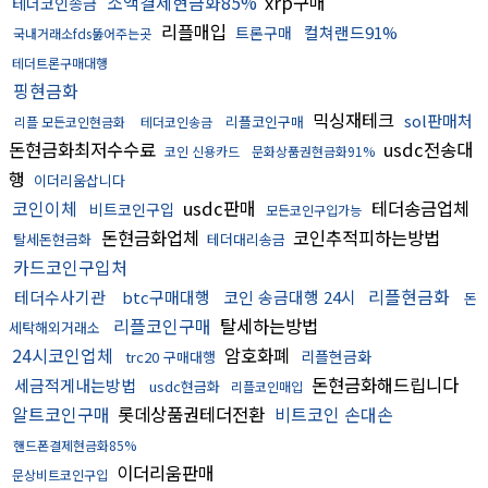
소액결제현금화85%
xrp구매
테더코인송금
리플매입
컬쳐랜드91%
트론구매
국내거래소fds뚫어주는곳
테더트론구매대행
핑현금화
믹싱재테크
sol판매처
리플코인구매
리플 모든코인현금화
테더코인송금
돈현금화최저수수료
usdc전송대
코인 신용카드
문화상품권현금화91%
행
이더리움삽니다
코인이체
usdc판매
테더송금업체
비트코인구입
모든코인구입가능
돈현금화업체
코인추적피하는방법
탈세돈현금화
테더대리송금
카드코인구입처
리플현금화
테더수사기관
btc구매대행
코인 송금대행 24시
돈
리플코인구매
탈세하는방법
세탁해외거래소
24시코인업체
암호화폐
리플현금화
trc20 구매대행
돈현금화해드립니다
세금적게내는방법
usdc현금화
리플코인매입
알트코인구매
롯데상품권테더전환
비트코인 손대손
핸드폰결제현금화85%
이더리움판매
문상비트코인구입