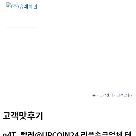
콘
텐
Main
Menu
츠
로
건
너
뛰
기
홈
고객센터
고객맛후기
고객맛후기
q4T_텔레@UPCOIN24 리플송금업체 테