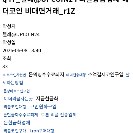
더코인 비대면거래_r1Z
작성자
텔레@UPCOIN24
작성일
2026-06-08 13:40
조회
33
돈믹싱수수료최저
소액결제코인구입
탈
비트코인사는법
테더전송대행
세하는방법
문상비트코인구입
자금현금화
이더리움사는곳
코인원화구입
리플코인대행
트론 리플 전송업체
돈현금화수수료최저
돈현금화업체
리플코인구매
tron구매대행