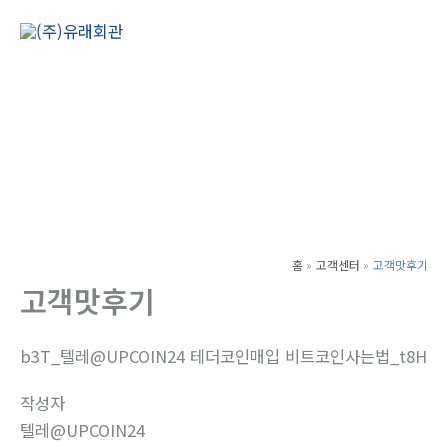
콘
텐
Main
츠
Men
로
건
너
뛰
기
홈
고객센터
고객맛후기
고객맛후기
b3T_텔레@UPCOIN24 테더코인매입 비트코인사는법_t8H
작성자
텔레@UPCOIN24