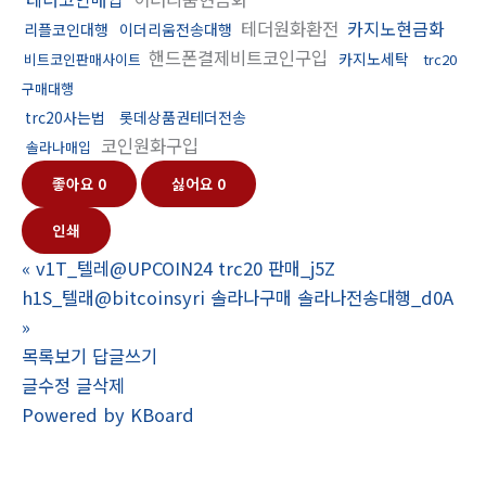
테더원화환전
카지노현금화
리플코인대행
이더리움전송대행
핸드폰결제비트코인구입
카지노세탁
비트코인판매사이트
trc20
구매대행
trc20사는법
롯데상품권테더전송
코인원화구입
솔라나매입
좋아요
0
싫어요
0
인쇄
«
v1T_텔레@UPCOIN24 trc20 판매_j5Z
h1S_텔래@bitcoinsyri 솔라나구매 솔라나전송대행_d0A
»
목록보기
답글쓰기
글수정
글삭제
Powered by KBoard