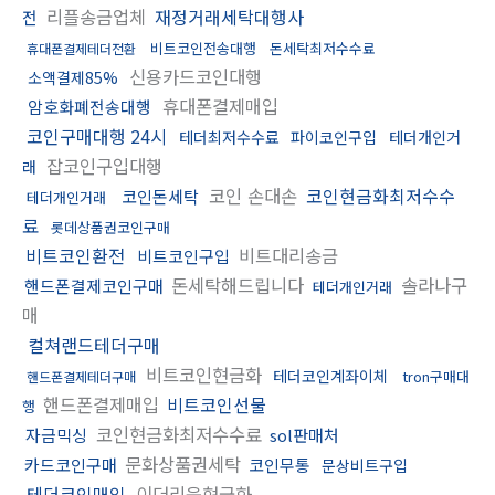
리플송금업체
재정거래세탁대행사
전
비트코인전송대행
돈세탁최저수수료
휴대폰결제테더전환
신용카드코인대행
소액결제85%
휴대폰결제매입
암호화폐전송대행
코인구매대행 24시
테더최저수수료
파이코인구입
테더개인거
잡코인구입대행
래
코인 손대손
코인현금화최저수수
코인돈세탁
테더개인거래
료
롯데상품권코인구매
비트코인환전
비트대리송금
비트코인구입
돈세탁해드립니다
솔라나구
핸드폰결제코인구매
테더개인거래
매
컬쳐랜드테더구매
비트코인현금화
테더코인계좌이체
tron구매대
핸드폰결제테더구매
핸드폰결제매입
비트코인선물
행
코인현금화최저수수료
자금믹싱
sol판매처
문화상품권세탁
카드코인구매
코인무통
문상비트구입
테더코인매입
이더리움현금화