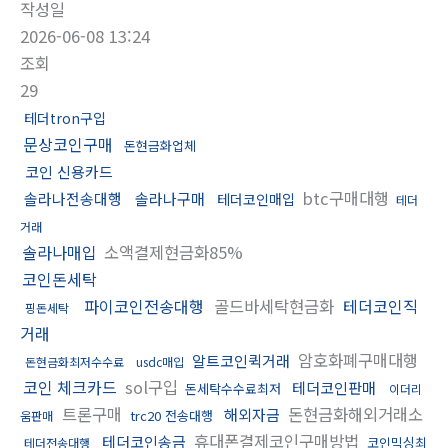
작성일
2026-06-08 13:24
조회
29
테더tron구입
문상코인구매
돈현금화업체
코인 신용카드
btc구매대행
솔라나전송대행
솔라나구매
테더코인매입
테더
거래
솔라나매입
소액결제현금화85%
코인돈세탁
파이코인전송대행
골드바세탁현금화
테더코인직
핑돈세탁
거래
암호화폐구매대행
알트코인퀵거래
돈현금화최저수수료
usdc매입
코인 체크카드
sol구입
테더코인판매
돈세탁수수료최저
이더리
트론구매
돈현금화해외거래소
해외자금
trc20 전송대행
움판매
휴대폰결제코인구매방법
테더코인송금
코인믹싱최
테더전송대행