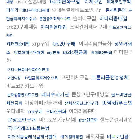
usdc전송대행
trc20원화구입
이체코인
테더코인추척
대행
휴대폰결제비트코인구입
피하기
돈세탁문의
돈
테더구매테더판매
솔라나구입
이더리움매입
현금화최저수수료
돈현금화최저수수료
trc20구매대행
소액결제테더구매
이더리움매입
비트코인 체크
카드
xrp구입
trc20 구매
이더리움현금화
장외거래
테더전송대행
usdc현금화
테더현금
소
암호화폐구매대행
xrp판매
테더코인매입
화
이더리움클레식클레식판매
코인이체구입
트론리플전송업체
fx현금화최저수수료
코인믹싱
비트코인카드구입
테더수사기관
문상코인구매방법
골드바현금
문화상품권비트구입
가상화폐선물거래
빗썸fds푸는법
화현금화
문화상품권코인구입
오다세탁
이더리움판매
xrp구매
오다현금화
문상코인구매
비트코인개인거래
핸드폰결제매입
tron현금화
국내거래소fds뚫는법
해외자금
비트코인환
이더리움클레식클레식판매
태더원화환전