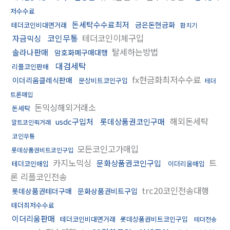
저수수료
돈세탁수수료최저
금은돈현금화
테더코인비대면거래
환치기
코인무통
테더코인이체구입
자금믹싱
탈세하는방법
솔라나판매
암호화폐구매대행
대검세탁
리플코인판매
fx현금화최저수수료
이더리움클레식판매
문상비트코인구입
테더
트론매입
돈믹싱해외거래소
돈세탁
해외돈세탁
usdc구입처
롯데상품권코인구매
알트코인퀵거래
코인무통
모든코인고가매입
롯데상품권비트코인구입
카지노믹싱
트
문화상품권코인구입
테더코인매입
이더리움매입
론 리플코인전송
trc20코인전송대행
롯데상품권테더구매
문화상품권비트구입
테더최저수수료
이더리움판매
테더코인비대면거래
롯데상품권비트코인구입
테더전송