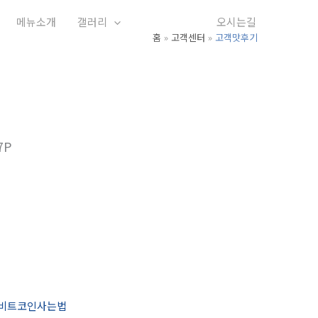
메뉴소개
갤러리
고객센터
오시는길
홈
고객센터
고객맛후기
7P
비트코인사는법