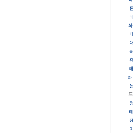
화
국
화
테