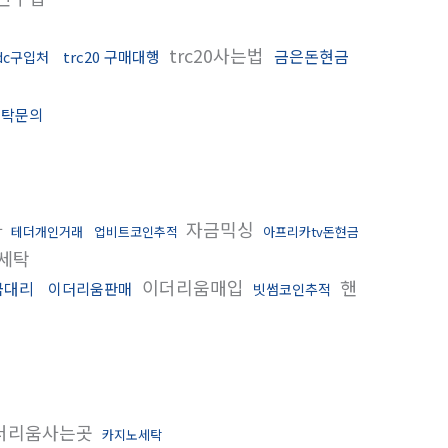
trc20사는법
금은돈현금
trc20 구매대행
dc구입처
세탁문의
다
자금믹싱
테더개인거래
업비트코인추적
아프리카tv돈현금
세탁
이더리움매입
핸
금대리
이더리움판매
빗썸코인추적
더리움사는곳
카지노세탁