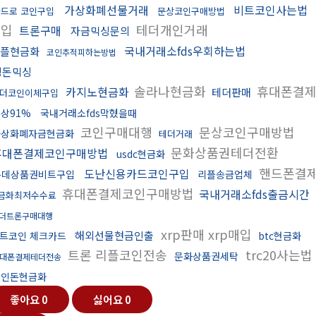
가상화폐선물거래
비트코인사는법
드로 코인구입
문상코인구매방법
구입
테더개인거래
트론구매
자금믹싱문의
국내거래소fds우회하는법
플현금화
코인추적피하는방법
핑돈믹싱
솔라나현금화
휴대폰결
카지노현금화
테더판매
더코인이체구입
상91%
국내거래소fds막혔을때
코인구매대행
문상코인구매방법
가상화폐자금현금화
테더거래
문화상품권테더전환
휴대폰결제코인구매방법
usdc현금화
핸드폰결
도난신용카드코인구입
롯데상품권비트구입
리플송금업체
휴대폰결제코인구매방법
국내거래소fds출금시간
금화최저수수료
더트론구매대행
xrp판매 xrp매입
해외선물현금인출
트코인 체크카드
btc현금화
트론 리플코인전송
trc20사는법
문화상품권세탁
대폰결제테더전송
코인돈현금화
좋아요
0
싫어요
0