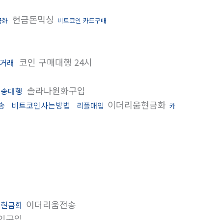
현금돈믹싱
금화
비트코인 카드구매
코인 구매대행 24시
거래
솔라나원화구입
전송대행
이더리움현금화
송
비트코인사는방법
리플매입
카
이더리움전송
플현금화
인구입