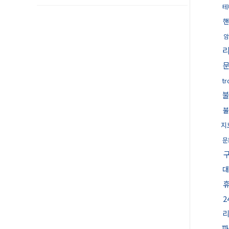
테
핸
암
t
불
지
문
대
파