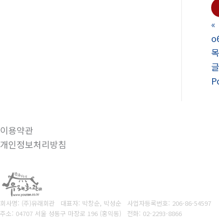
«
o
P
이용약관
개인정보처리방침
회사명: (주)유래회관 대표자: 박창순, 박성순
사업자등록번호:
206-86-54597
주소: 04707 서울 성동구 마장로 196 (홍익동)
전화:
02-2293-8866