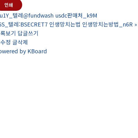
인쇄
u1Y_텔레@fundwash usdc판매처_k9M
6S_텔레:BSECRET7 인생망치는법 인생망치는방법_n6R
»
목록보기
답글쓰기
글수정
글삭제
owered by KBoard