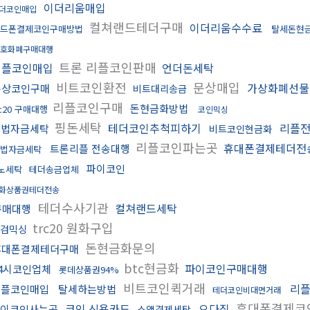
이더리움매입
더코인매입
컬쳐랜드테더구매
이더리움수수료
드폰결제코인구매방법
탈세돈현
호화폐구매대행
트론 리플코인판매
리플코인매입
언더돈세탁
비트코인환전
문상매입
가상화폐선물
문상코인구매
비트대리송금
리플코인구매
돈현금화방법
rc20 구매대행
코인믹싱
핑돈세탁
테더코인추척피하기
리플
불법자금세탁
비트코인현금화
리플코인파는곳
휴대폰결제테더전
트론리플 전송대행
법자금세탁
파이코인
노세탁
테더송금업체
화상품권테더전송
테더수사기관
컬쳐랜드세탁
구매대행
trc20 원화구입
검믹싱
돈현금화문의
휴대폰결제테더구매
btc현금화
파이코인구매대행
24시코인업체
롯데상품권94%
비트코인퀵거래
리
리플코인매입
탈세하는방법
테더코인비대면거래
휴대폰결제코
코인 신용카드
오다집
이코인사는곳
소액결제세탁