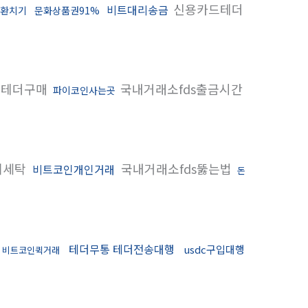
신용카드테더
비트대리송금
환치기
문화상품권91%
제테더구매
국내거래소fds출금시간
파이코인사는곳
제세탁
국내거래소fds뚫는법
비트코인개인거래
돈
테더무통 테더전송대행
usdc구입대행
비트코인퀵거래