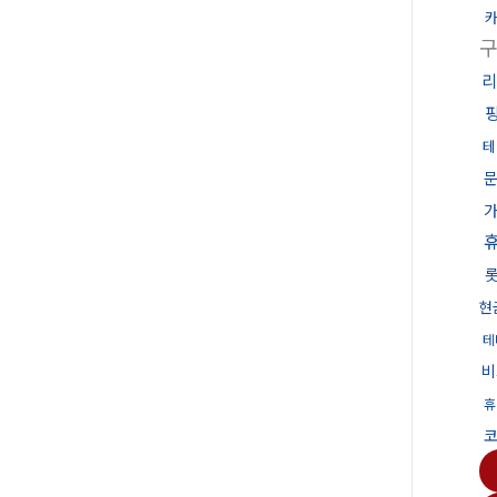
카
리
테
문
현
테
비
휴