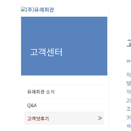
콘
텐
츠
로
건
너
고객센터
뛰
w
기
텔
유래회관 소식
2
Q&A
3
고객맛후기