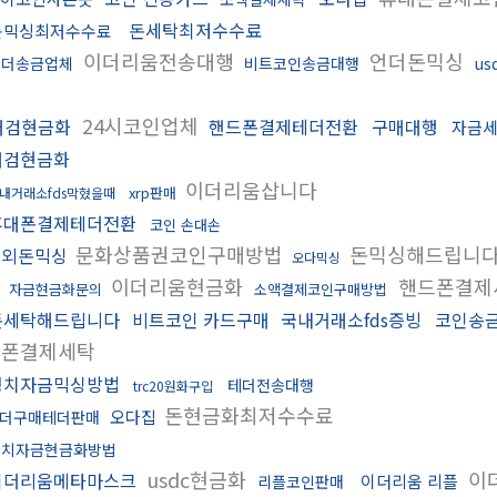
돈세탁최저수수료
돈믹싱최저수수료
이더리움전송대행
언더돈믹싱
테더송금업체
비트코인송금대행
us
24시코인업체
대검현금화
핸드폰결제테더전환
구매대행
자금
대검현금화
이더리움삽니다
xrp판매
내거래소fds막혔을때
휴대폰결제테더전환
코인 손대손
문화상품권코인구매방법
돈믹싱해드립니
해외돈믹싱
오다믹싱
이더리움현금화
핸드폰결제
자금현금화문의
소액결제코인구매방법
돈세탁해드립니다
비트코인 카드구매
국내거래소fds증빙
코인송
드폰결제세탁
정치자금믹싱방법
테더전송대행
trc20원화구입
돈현금화최저수수료
오다집
더구매테더판매
정치자금현금화방법
usdc현금화
이
이더리움메타마스크
이더리움 리플
리플코인판매