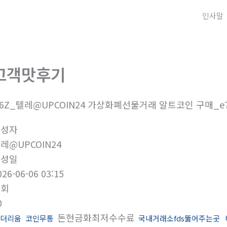
인사말
고객맛후기
6Z_텔레@UPCOIN24 가상화폐선물거래 알트코인 구매_e
작성자
레@UPCOIN24
작성일
026-06-06 03:15
조회
0
돈현금화최저수수료
이더리움
코인무통
국내거래소fds뚫어주는곳