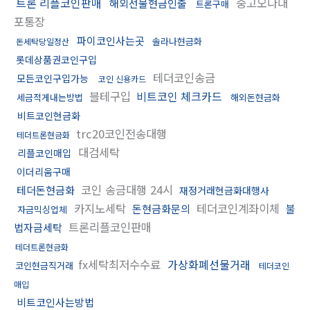
트론 리플코인판매
중고오다대
해외선물현금인출
트론구매
포통장
파이코인사는곳
솔라나현금화
돈세탁당일정산
롯데상품권코인구입
테더코인송금
모든코인구입가능
코인 신용카드
블테구입
비트코인 체크카드
세금적게내는방법
해외돈현금화
비트코인현금화
trc20코인전송대행
테더트론현금화
대검세탁
리플코인매입
이더리움구매
코인 송금대행 24시
테더돈현금화
재정거래현금화대행사
카지노세탁
테더코인계좌이체
돈현금화문의
불
자금믹싱업체
트론리플코인판매
법자금세탁
테더트론현금화
fx세탁최저수수료
가상화폐선물거래
코인현금직거래
테더코인
매입
비트코인사는방법