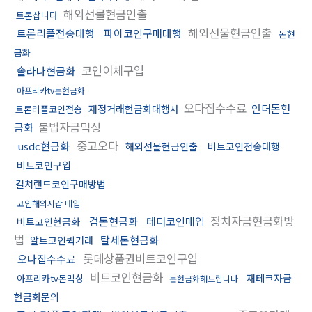
해외선물현금인출
트론삽니다
해외선물현금인출
트론리플전송대행
파이코인구매대행
돈현
금화
코인이체구입
솔라나현금화
아프리카tv돈현금화
오다집수수료
언더돈현
재정거래현금화대행사
트론리플코인전송
불법자금믹싱
금화
중고오다
usdc현금화
해외선물현금인출
비트코인전송대행
비트코인구입
컬쳐랜드코인구매방법
코인해외지갑 매입
정치자금현금화방
검돈현금화
테더코인매입
비트코인현금화
법
탈세돈현금화
알트코인퀵거래
롯데상품권비트코인구입
오다집수수료
비트코인현금화
재테크자금
아프리카tv돈믹싱
돈현금화해드립니다
현금화문의