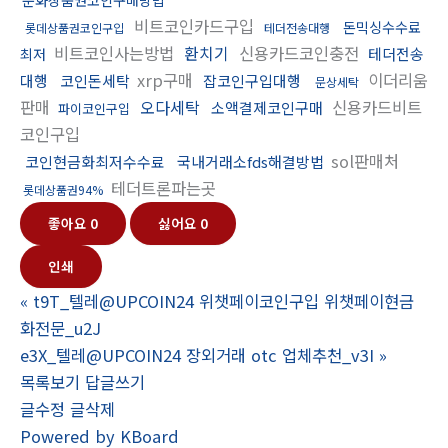
비트코인카드구입
돈믹싱수수료
롯데상품권코인구입
테더전송대행
비트코인사는방법
환치기
신용카드코인충전
테더전송
최저
xrp구매
이더리움
대행
코인돈세탁
잡코인구입대행
문상세탁
판매
오다세탁
신용카드비트
소액결제코인구매
파이코인구입
코인구입
sol판매처
코인현금화최저수수료
국내거래소fds해결방법
테더트론파는곳
롯데상품권94%
좋아요
0
싫어요
0
인쇄
«
t9T_텔레@UPCOIN24 위챗페이코인구입 위챗페이현금
화전문_u2J
e3X_텔레@UPCOIN24 장외거래 otc 업체추천_v3I
»
목록보기
답글쓰기
글수정
글삭제
Powered by KBoard