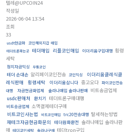
텔레@UPCOIN24
작성일
2026-06-04 13:54
조회
33
usdt현금화
코인해외지갑 매입
테더매입
리플코인매입
횡령
이더리움구입대행
테더트론파는곳
세탁
정치자금믹싱
무통코인
알리페이코인전송
이더리움클레식클
테더 손대손
코인믹싱
레식판매
횡령세탁
중고오다
이더리움삽니다
파이코인전송
비트송금업체
자금현금화업체
솔라나매입 솔라나판매
대행
usdc판매처
테더트론구매대행
환치기
소액결제테더구매
비트송금업체
비트코인사는법
탈세하는방법
trc20전송대행
비트코인매입
재테크자금현금화문의
솔라나매입 솔라나판
테더원화환전
매
테더tron구입
테더코인세탁
솔라나구매