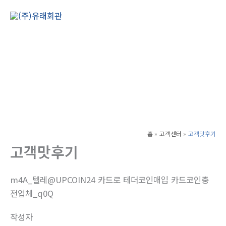
콘
텐
Main
츠
Men
로
건
너
뛰
기
홈
고객센터
고객맛후기
고객맛후기
m4A_텔레@UPCOIN24 카드로 테더코인매입 카드코인충
전업체_q0Q
작성자