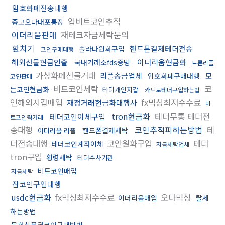
암호화폐전송대행
업비트코인추적
중고오다대포통장
이더리움판매
재테크자금세탁문의
환치기
핸드폰결제테더전송
솔라나원화구입
코인구매대행
해외선물현금인출
이더리움현금화
국내거래소fds증빙
트론리플
가상화폐선물거래
리플송금업체
암호화폐구매대행
모
코인판매
비트코인세탁
코
든코인현금화
테더개인지갑
카드로테더구입하는법
인해외지갑매입
fx믹싱최저수수료
재정거래현금화대행사
비
tron현금화
테더무통 테더전
테더코인이체구입
트코인퀵거래
송대행
코인추적피하는방법
테
핸드폰결제세탁
이더리움 리플
더전송대행
코인원화구입
테더
테더코인계좌이체
자금세탁업체
tron구입
횡령세탁
테더수사기관
비트코인매입
자금세탁
잡코인구입대행
usdc현금화
fx믹싱최저수수료
오다믹싱
이더리움매입
탈세
하는방법
문화상품권코인구매방법