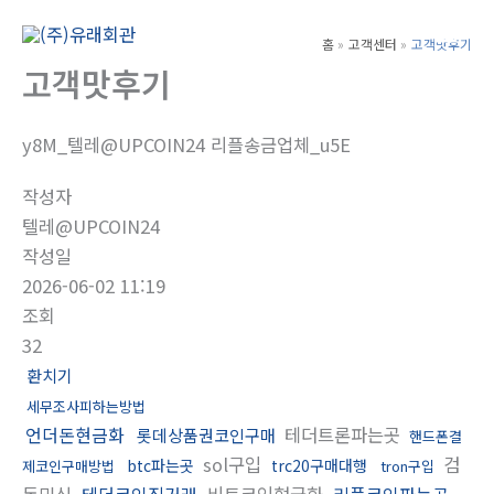
콘
텐
홈
고객센터
고객맛후기
Main
츠
고객맛후기
Men
로
건
y8M_텔레@UPCOIN24 리플송금업체_u5E
너
뛰
작성자
기
텔레@UPCOIN24
작성일
2026-06-02 11:19
조회
32
환치기
세무조사피하는방법
언더돈현금화
테더트론파는곳
롯데상품권코인구매
핸드폰결
sol구입
검
btc파는곳
trc20구매대행
제코인구매방법
tron구입
돈믹싱
테더코인직거래
비트코인현금화
리플코인파는곳