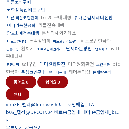
리플코인구매
문화상품권비트구입
trc20 구매대행
휴대폰결제테더전환
트론 리플코인판매
리플전송대행
이더리움현금화
돈세탁해외거래소
암호화폐전송대행
돈믹싱업체
비트코인현금화
비트코인세탁
비트코인카드구입
환치기
탈세하는방법
usdt
핑돈믹싱
비트코인개인거래
암호화폐
판매대행
sol구입
태더원화환전
테더원화환전
btc
코인무통
핑돈세탁
현금화
테더돈믹싱
문상코인구매
돈세탁문의
솔라나구매
좋아요
0
싫어요
0
인쇄
«
m3E_텔레@fundwash 비트코인매입_j1A
b0S_텔레@UPCOIN24 비트송금업체 테더 송금업체_b1J
»
목록보기
답글쓰기