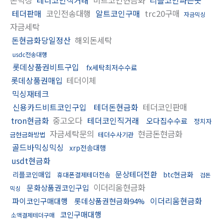
테더판매
코인전송대행
알트코인구매
trc20구매
자금믹싱
자금세탁
돈현금화당일정산
해외돈세탁
usdc전송대행
롯데상품권비트구입
fx세탁최저수수료
롯데상품권매입
테더이체
믹싱재테크
신용카드비트코인구입
테더돈현금화
테더코인판매
tron현금화
중고오다
테더코인직거래
오다집수수료
정치자
자금세탁문의
현금돈현금화
금현금화방법
테더수사기관
골드바믹싱믹싱
xrp전송대행
usdt현금화
문상테더전환
리플코인매입
btc현금화
휴대폰결제테더전송
검돈
이더리움현금화
문화상품권코인구입
믹싱
이더리움현금화
파이코인구매대행
롯데상품권현금화94%
코인구매대행
소액결제테더구매