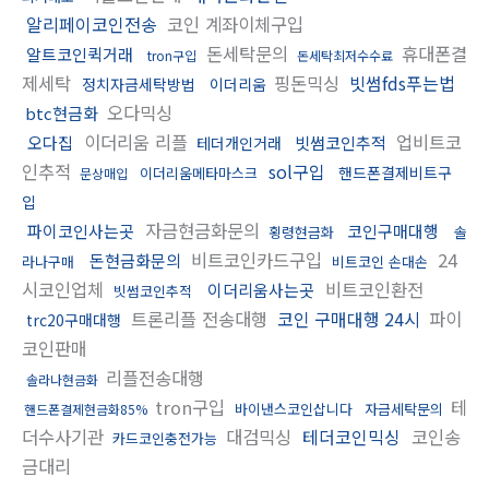
알리페이코인전송
코인 계좌이체구입
돈세탁문의
휴대폰결
알트코인퀵거래
tron구입
돈세탁최저수수료
제세탁
핑돈믹싱
빗썸fds푸는법
정치자금세탁방법
이더리움
오다믹싱
btc현금화
이더리움 리플
업비트코
오다집
빗썸코인추적
테더개인거래
인추적
sol구입
핸드폰결제비트구
이더리움메타마스크
문상매입
입
자금현금화문의
파이코인사는곳
코인구매대행
횡령현금화
솔
비트코인카드구입
24
돈현금화문의
라나구매
비트코인 손대손
시코인업체
비트코인환전
이더리움사는곳
빗썸코인추적
트론리플 전송대행
코인 구매대행 24시
파이
trc20구매대행
코인판매
리플전송대행
솔라나현금화
tron구입
테
바이낸스코인삽니다
자금세탁문의
핸드폰결제현금화85%
더수사기관
대검믹싱
테더코인믹싱
코인송
카드코인충전가능
금대리