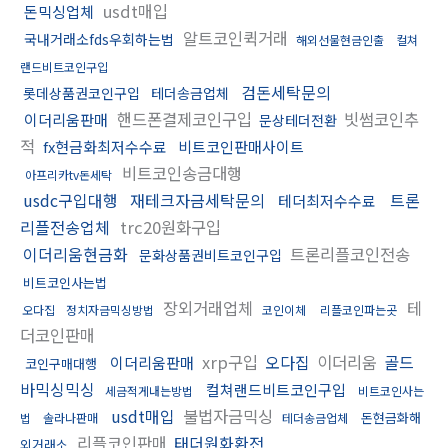
usdt매입
돈믹싱업체
알트코인퀵거래
국내거래소fds우회하는법
해외선물현금인출
컬쳐
랜드비트코인구입
검돈세탁문의
롯데상품권코인구입
테더송금업체
핸드폰결제코인구입
빗썸코인추
이더리움판매
문상테더전환
적
fx현금화최저수수료
비트코인판매사이트
비트코인송금대행
아프리카tv돈세탁
usdc구입대행
재테크자금세탁문의
트론
테더최저수수료
리플전송업체
trc20원화구입
이더리움현금화
트론리플코인전송
문화상품권비트코인구입
비트코인사는법
장외거래업체
테
오다집
정치자금믹싱방법
코인이체
리플코인파는곳
더코인판매
xrp구입
오다집
이더리움
골드
이더리움판매
코인구매대행
바믹싱믹싱
컬쳐랜드비트코인구입
세금적게내는방법
비트코인사는
usdt매입
불법자금믹싱
돈현금화해
법
솔라나판매
테더송금업체
리플코인판매
태더원화환전
외거래소