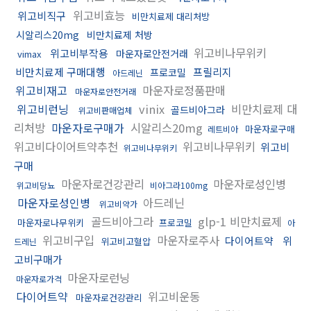
위고비효능
위고비직구
비만치료제 대리처방
시알리스20mg
비만치료제 처방
위고비나무위키
위고비부작용
마운자로안전거래
vimax
비만치료제 구매대행
프릴리지
프로코밀
아드레닌
위고비재고
마운자로정품판매
마운자로안전거래
위고비런닝
vinix
비만치료제 대
골드비아그라
위고비판매업체
리처방
마운자로구매가
시알리스20mg
마운자로구매
레트비아
위고비다이어트약추천
위고비나무위키
위고비
위고비나무위키
구매
마운자로건강관리
마운자로성인병
위고비당뇨
비아그라100mg
마운자로성인병
아드레닌
위고비약가
골드비아그라
glp-1 비만치료제
마운자로나무위키
프로코밀
아
위고비구입
마운자로주사
다이어트약
위
위고비고혈압
드레닌
고비구매가
마운자로런닝
마운자로가격
다이어트약
위고비운동
마운자로건강관리