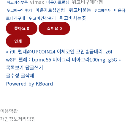
vimax
위고비구매대행
마운자로런닝
위고비심부름
위고비운동
마운자로성인병
마운자
위고비구입후기
위고비주사
위고비사는곳
로대리구매
위고비건강관리
좋아요
0
싫어요
0
인쇄
«
i9I_텔레@UPCOIN24 이체코인 코인송금대리_z6I
w8P_텔레 : bpmc55 비아그라 비아그라100mg_g5G
»
목록보기
답글쓰기
글수정
글삭제
Powered by KBoard
이용약관
개인정보처리방침