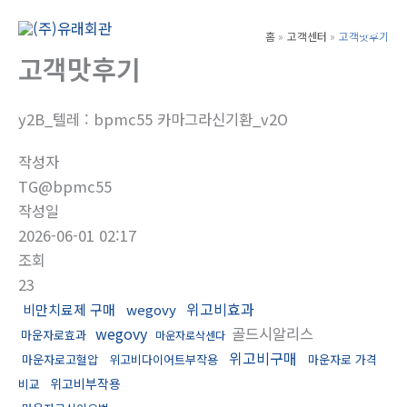
콘
텐
홈
고객센터
고객맛후기
Main
츠
고객맛후기
Men
로
건
y2B_텔레 : bpmc55 카마그라신기환_v2O
너
뛰
작성자
기
TG@bpmc55
작성일
2026-06-01 02:17
조회
23
위고비효과
비만치료제 구매
wegovy
wegovy
골드시알리스
마운자로효과
마운자로삭센다
위고비구매
마운자로고혈압
위고비다이어트부작용
마운자로 가격
위고비부작용
비교