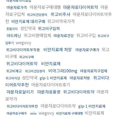
마운자로식이요법
마운자로구매대행
마운자로다이어트약
마운
마운자로가격
자로구입처
위고비주사
마운자로다이어트약추
위고비건강관리
천
위고비약국가격
비만치료제 대리구매
성인약국
위고비구입처
프릴리지
위고비판매업체
위고비구입
아드레닌
마운자로건강
위고비구
wegovy
입후기
비만치료제 처방
위고
위고비다이어트부작용
마운자로구매가
비구매
위고비구매
위고비다이어트약
비만치료제
비아그라100mg
마운자로직구업체
위고비재고
위고비건강관리
성인약국
위고비다
glp-1 비만치료제
마운자로처방
위고비식단
이어트약추천
마운자로다이어트후기
마운자로달리기
마운자로용량
위고비다이어트약
마운자
로약가
마운자로다이어트약
glp-1 비만치료제
위고비다이어트약추천
wegovy
비만치료제
마운자로구매가
vinix
비만치료제 구매대행