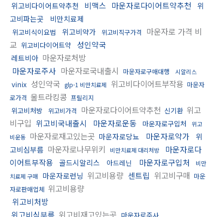
비맥스
마운자로다이어트약추천
위고비다이어트약추천
위
고비파는곳
비만치료제
마운자로 가격 비
위고비약가
위고비식이요법
위고비직구가격
교
성인약국
위고비다이어트약
마운자로처방
레트비아
마운자로주사
마운자로국내출시
마운자로구매대행
시알리스
성인약국
위고비다이어트부작용
vinix
마운자
glp-1 비만치료제
울트라킹콩
로가격
프릴리지
마운자로다이어트약추천
위고
위고비처방
신기환
위고비가격
비구입
위고비국내출시
마운자로운동
마운자로구입처
위고
마운자로재고있는곳
마운자로약가
마운자로당뇨
위
비운동
마운자로나무위키
마운자로다
고비심부름
비만치료제 대리처방
이어트부작용
마운자로구입처
골드시알리스
아드레닌
비만
위고비용량
센트립
위고비구매
마운자로런닝
마운
치료제 구매
위고비용량
자로판매업체
위고비처방
위고비심부름
위고비재고있는곳
마운자로주사