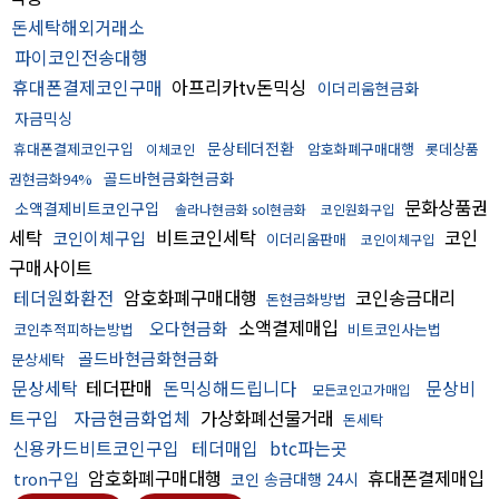
돈세탁해외거래소
파이코인전송대행
휴대폰결제코인구매
아프리카tv돈믹싱
이더리움현금화
자금믹싱
문상테더전환
휴대폰결제코인구입
암호화폐구매대행
롯데상품
이체코인
골드바현금화현금화
권현금화94%
문화상품권
소액결제비트코인구입
솔라나현금화 sol현금화
코인원화구입
세탁
비트코인세탁
코인
코인이체구입
이더리움판매
코인이체구입
구매사이트
테더원화환전
암호화폐구매대행
코인송금대리
돈현금화방법
소액결제매입
오다현금화
코인추적피하는방법
비트코인사는법
골드바현금화현금화
문상세탁
문상세탁
테더판매
돈믹싱해드립니다
문상비
모든코인고가매입
트구입
자금현금화업체
가상화폐선물거래
돈세탁
신용카드비트코인구입
테더매입
btc파는곳
암호화폐구매대행
휴대폰결제매입
tron구입
코인 송금대행 24시