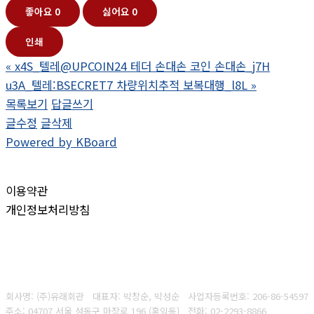
좋아요
0
싫어요
0
인쇄
«
x4S_텔레@UPCOIN24 테더 손대손 코인 손대손_j7H
u3A_텔레:BSECRET7 차량위치추적 보복대행_l8L
»
목록보기
답글쓰기
글수정
글삭제
Powered by KBoard
이용약관
개인정보처리방침
회사명: (주)유래회관 대표자: 박창순, 박성순
사업자등록번호:
206-86-54597
주소: 04707 서울 성동구 마장로 196 (홍익동)
전화:
02-2293-8866