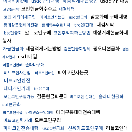
usdc구입대행
세금적게내는방법
usdc구입대행
이더리움판매
코인현금화수수료
대검세탁
코인돈세탁
암호화폐 구매대행
코인 계좌이체구입
파이코인사는곳
usdt현금화
대검세탁
trc20판매
롯데상품권테더전환
돈세탁수수료최저
알트코인구매
재정거래현금화대
코인추적피하는방법
btc현금화
행사
세금적게내는방법
핑오다현금화
자금현금화
검돈현금화업체
검돈
usdt매입
세탁업체
솔라나구매
리플코인판매
파이코인사는곳
비트코인사는법
비트코인매입
비트코인환전
테더개인거래
trc20구매
검돈현금화문의
솔라나현금화
모든코인구입가능
비트코인 손대손
sol현금화
테더무통테더전송대행
바이낸스구입대행
비트코인선물
모든코인구입
비트코인퀵거래
파이코인전송대행
신용카드코인구매
리플코인매
usdc현금화