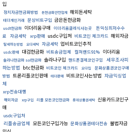
입
해외돈세탁
정치자금현금화방법
돈현금화안전업체
금은돈현금화
문상비트구입
테더개인거래
이더리움구매
돈믹싱최저수수
이더리움클레식사는곳
usdt현금화
usdc구입처
해외자금
료
자금세탁
xrp판매
비트코인 체크카드
업비트코인추적
자금세탁
탈세하는방법
오다세탁
대검현금화
이더리움
비트송금업체
컬쳐랜드91%
usdc판매
솔라나구입
세무조사피
핸드폰결제코인구입
솔라나현금화 sol현금화
하는방법
btc현금화
비트코인 체크카드
문화상품권코인구매
오다집
트론리플코인판매
비트코인사는방법
자금믹싱업
방법
테더판매
체
xrp전송대행
신용카드코인구
해외자금
리플 모든코인현금화
xrp구입
롯데상품권세탁
매
usdc구입처
리플송금업체
모든코인구입가능
불법자금
문화상품권테더전송
믹싱