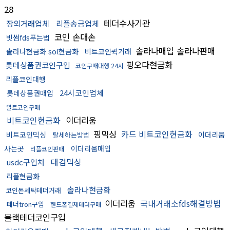
28
테더수사기관
장외거래업체
리플송금업체
코인 손대손
빗썸fds푸는법
솔라나매입 솔라나판매
솔라나현금화 sol현금화
비트코인퀵거래
핑오다현금화
롯데상품권코인구입
코인구매대행 24시
리플코인대행
24시코인업체
롯데상품권매입
알트코인구매
비트코인현금화
이더리움
핑믹싱
카드 비트코인현금화
비트코인믹싱
이더리움
탈세하는방법
사는곳
이더리움매입
리플코인판매
대검믹싱
usdc구입처
리플현금화
솔라나현금화
코인돈세탁테더거래
이더리움
국내거래소fds해결방법
테더tron구입
핸드폰결제테더구매
블랙테더코인구입