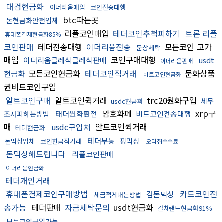
대검현금화
이더리움매입
코인전송대행
btc파는곳
돈현금화안전업체
리플코인매입
테더코인추척피하기
트론 리플
휴대폰결제현금화85%
코인판매
테더전송대행
이더리움전송
모든코인 고가
문상세탁
매입
코인구매대행
이더리움클레식클레식판매
usdt
이더리움판매
모든코인현금화
테더코인직거래
문화상품
현금화
비트코인현금화
권비트코인구입
알트코인구매
알트코인퀵거래
trc20원화구입
세무
usdc현금화
암호화폐
xrp구
태더원화환전
비트코인전송대행
조사피하는방법
매
usdc구입처
알트코인퀵거래
테더현금화
테더무통
핑믹싱
돈믹싱업체
코인현금직거래
오다집수수료
돈믹싱해드립니다
리플코인판매
이더리움현금화
테더개인거래
휴대폰결제코인구매방법
카드코인전
검돈믹싱
세금적게내는방법
송가능
테더판매
자금세탁문의
usdt현금화
컬쳐랜드현금화91%
모든코인구입가능