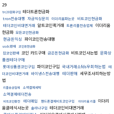
29
테더트론현금화
trc20원화구입
tron전송대행
자금믹싱문의
비트코인현금화
이더리움파는곳
알트코인퀵거래
이더리움
테더코인비대면거래
트론리플전송업체
현금화
모든코인현금화
현금돈믹싱
파이코인전송대행
usdc판매
코인돈현금화
코인 카드구매
비트코인사는법
문화상
금은돈현금화
잡코인판매
품권테더구매
파이코인구입
국내거래소fds우회하는법
롯데상품권코인구입
테
테더판매
세무조사피하는방
바이낸스전송대행
더코인비대면거래
법
소액결제세탁
리플송금업체
소액결제테더전송
이더리
테더매입
핸드폰결제비트코인구입
비트코인환전
이더리움 리플
움클레식사는곳
테더코인비대면거래
솔라나구입