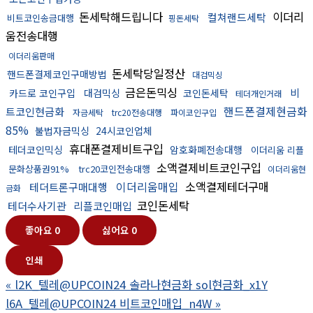
돈세탁해드립니다
이더리
컬쳐랜드세탁
비트코인송금대행
핑돈세탁
움전송대행
이더리움판매
돈세탁당일정산
핸드폰결제코인구매방법
대검믹싱
금은돈믹싱
비
카드로 코인구입
대검믹싱
코인돈세탁
테더개인거래
핸드폰결제현금화
트코인현금화
자금세탁
trc20전송대행
파이코인구입
85%
불법자금믹싱
24시코인업체
휴대폰결제비트구입
테더코인믹싱
암호화폐전송대행
이더리움 리플
소액결제비트코인구입
문화상품권91%
trc20코인전송대행
이더리움현
이더리움매입
소액결제테더구매
테더트론구매대행
금화
코인돈세탁
테더수사기관
리플코인매입
좋아요
0
싫어요
0
인쇄
«
l2K_텔레@UPCOIN24 솔라나현금화 sol현금화_x1Y
l6A_텔레@UPCOIN24 비트코인매입_n4W
»