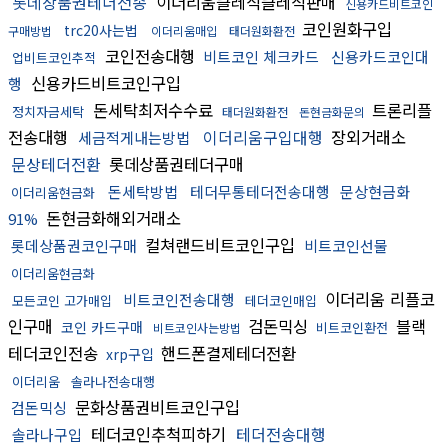
롯데상품권테더전송
이더리움클레식클레식판매
신용카드비트코인
코인원화구입
trc20사는법
구매방법
이더리움매입
태더원화환전
코인전송대행
비트코인 체크카드
신용카드코인대
업비트코인추적
신용카드비트코인구입
행
돈세탁최저수수료
트론리플
정치자금세탁
태더원화환전
돈현금화문의
전송대행
이더리움구입대행
장외거래소
세금적게내는방법
문상테더전환
롯데상품권테더구매
돈세탁방법
테더무통테더전송대행
문상현금화
이더리움현금화
돈현금화해외거래소
91%
컬쳐랜드비트코인구입
롯데상품권코인구매
비트코인선물
이더리움현금화
이더리움 리플코
비트코인전송대행
모든코인 고가매입
테더코인매입
인구매
검돈믹싱
블랙
코인 카드구매
비트코인환전
비트코인사는방법
테더코인전송
핸드폰결제테더전환
xrp구입
이더리움
솔라나전송대행
문화상품권비트코인구입
검돈믹싱
테더코인추척피하기
테더전송대행
솔라나구입