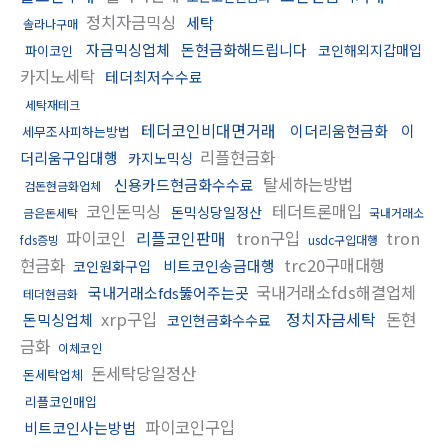
정치자금믹싱
세탁
솔라나구매
자금믹싱업체
돈현금화해드립니다
코인해외지갑매입
파이코인
카지노세탁
테더최저수수료
세탁재테크
테더코인비대면거래
이더리움현금화
이
세무조사피하는방법
리플현금화
더리움구입대행
카지노믹싱
탈세하는방법
신용카드현금화수수료
검돈현금화업체
코인돈믹싱
테더트론매입
돈믹싱당일정산
금은돈세탁
국내거래소
파이코인
리플코인판매
tron구입
tron
fds증빙
usdc구입대행
현금화
trc20구매대행
비트코인송금대행
코인원화구입
국내거래소fds해결업체
국내거래소fds뚫어주는곳
테더현금화
xrp구입
정치자금세탁
돈현
돈믹싱업체
코인현금화수수료
금화
이체코인
돈세탁당일정산
돈세탁업체
리플코인매입
파이코인구입
비트코인사는방법