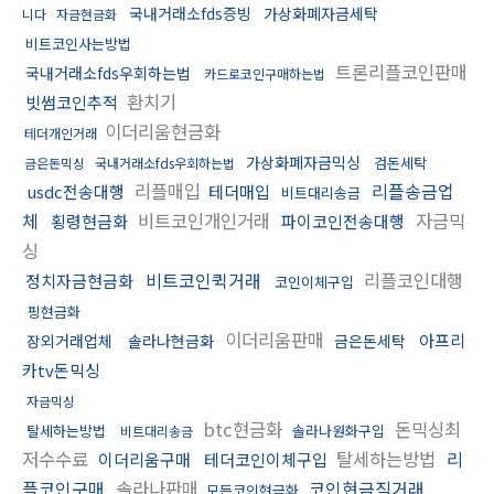
국내거래소fds증빙
가상화폐자금세탁
니다
자금현금화
비트코인사는방법
트론리플코인판매
국내거래소fds우회하는법
카드로코인구매하는법
환치기
빗썸코인추적
이더리움현금화
테더개인거래
가상화폐자금믹싱
검돈세탁
금은돈믹싱
국내거래소fds우회하는법
리플매입
리플송금업
usdc전송대행
테더매입
비트대리송금
체
비트코인개인거래
자금믹
횡령현금화
파이코인전송대행
싱
비트코인퀵거래
리플코인대행
정치자금현금화
코인이체구입
핑현금화
이더리움판매
아프리
장외거래업체
솔라나현금화
금은돈세탁
카tv돈믹싱
자금믹싱
btc현금화
돈믹싱최
탈세하는방법
솔라나원화구입
비트대리송금
저수수료
탈세하는방법
리
이더리움구매
테더코인이체구입
플코인구매
솔라나판매
코인현금직거래
모든코인현금화