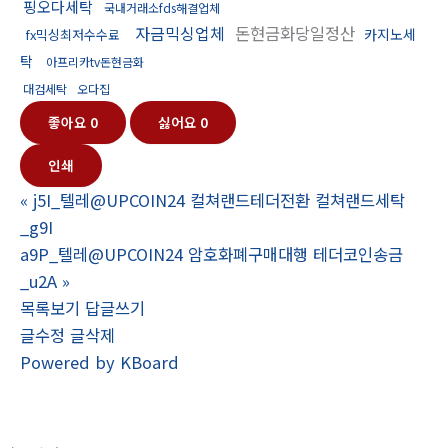
핑오다세탁
국내거래소fds해결업체
자금믹싱업체
돈현금화당일정산
카지노세
fx믹싱최저수수료
탁
아프리카tv돈현금화
대검세탁
오다집
좋아요
0
싫어요
0
인쇄
«
j5I_텔레@UPCOIN24 컬쳐랜드테더전환 컬쳐랜드세탁
_g9I
a9P_텔레@UPCOIN24 암호화폐구매대행 테더코인송금
_u2A
»
목록보기
답글쓰기
글수정
글삭제
Powered by KBoard