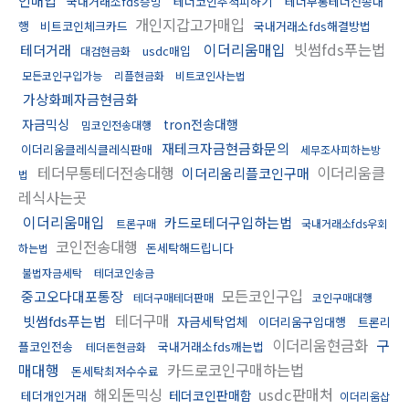
인매입
국내거래소fds증빙
테더코인추척피하기
테더무통테더전송대
개인지갑고가매입
행
비트코인체크카드
국내거래소fds해결방법
이더리움매입
빗썸fds푸는법
테더거래
usdc매입
대검현금화
모든코인구입가능
리플현금화
비트코인사는법
가상화폐자금현금화
자금믹싱
tron전송대행
밈코인전송대행
재테크자금현금화문의
이더리움클레식클레식판매
세무조사피하는방
테더무통테더전송대행
이더리움클
이더리움리플코인구매
법
레식사는곳
이더리움매입
카드로테더구입하는법
트론구매
국내거래소fds우회
코인전송대행
돈세탁해드립니다
하는법
불법자금세탁
테더코인송금
모든코인구입
중고오다대포통장
테더구매테더판매
코인구매대행
테더구매
빗썸fds푸는법
자금세탁업체
이더리움구입대행
트론리
이더리움현금화
구
플코인전송
국내거래소fds깨는법
테더돈현금화
매대행
카드로코인구매하는법
돈세탁최저수수료
해외돈믹싱
usdc판매처
테더코인판매함
테더개인거래
이더리움삽