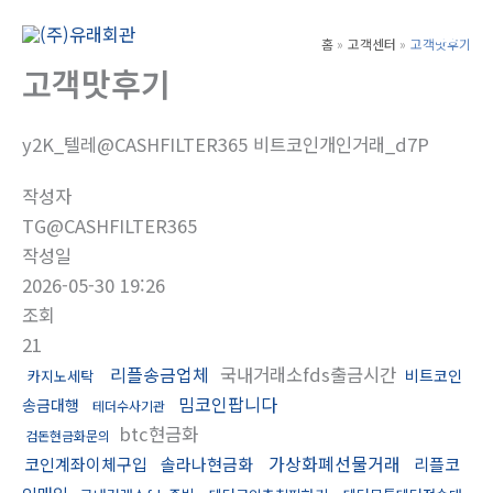
콘
텐
홈
고객센터
고객맛후기
Main
츠
고객맛후기
Men
로
건
y2K_텔레@CASHFILTER365 비트코인개인거래_d7P
너
뛰
작성자
기
TG@CASHFILTER365
작성일
2026-05-30 19:26
조회
21
리플송금업체
국내거래소fds출금시간
비트코인
카지노세탁
밈코인팝니다
송금대행
테더수사기관
btc현금화
검돈현금화문의
가상화폐선물거래
코인계좌이체구입
솔라나현금화
리플코