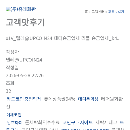
콘
텐
홈
고객센터
고객맛후기
Main
츠
고객맛후기
Men
로
건
x1V_텔레@UPCOIN24 테더송금업체 리플 송금업체_k4J
너
뛰
작성자
기
텔레@UPCOIN24
작성일
2026-05-28 22:26
조회
32
카드코인충전업체
롯데상품권94%
테더원화환
테더돈믹싱
전
이체코인
돈세탁최저수수료
코인구매사이트
세탁재테크
트
암호화폐
론구매
코인구매대행 24시
롯데상