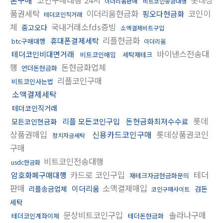
이더리움판매
비트코인송금대행
품권세탁
이더리움현금화
코인이
핑오다현금화
테더코인직거래
체
국내거래소fds증빙
중고오다
소액결제비트구입
리플현금화
휴대폰결제세탁
btc구매대행
이더리움
바이낸스전송대
테더코인비대면거래
비트코인매입
세탁재테크
행
돈현금화업체
언더돈현금화
리플코인구매
비트코인사는법
소액결제세탁
테더코인직거래
롯데
리플 모든코인구입
돈현금화최저수수료
모든코인현금화
상품권매입
신용카드코인구매
롯데상품권코인
정치자금세탁
구매
비트코인전송대행
usdc현금화
카드로 코인구입
테더
암호화폐구매대행
재테크자금현금화문의
판매
소액결제매입
이더리움
리플송금업체
검돈
코인구매사이트
세탁
문상비트코인구입
솔라나구매
테더코인계좌이체
테더돈현금화