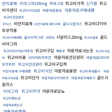
만치료제
비아그라100mg
위고비가격
신기환
위고
카마그라
비삭센다
마운자로구매대행
마운자로효능
위고비식이요법
위고비건강관리
비만치료제
위고비다이어
골드시알리스
비닉스
비만치료제 대리구매
트부작용
vinix
시알리스20mg
골드
골드비아그라
위고비구매대행
위고비운동
비아그라
위고비구입
마운자로사는곳
위고비다이어트약추천
해포쿠
위고비구입
위고비비용
마운자로건강관리
다이어트약추천
마운자로다이어
처
위고비구입처
위고비건강관리
트약추천
위고비식단
마운자로용량
비만치료제 구매대행
위고비국내출시
마운
위고비단가
골드시
마운자로다이어트약
마운자로구매후기
자로식이요법
알리스
비아그라
위고비약가
마운자로당뇨
위고비파는곳
마운자로파는곳
마운자로병원