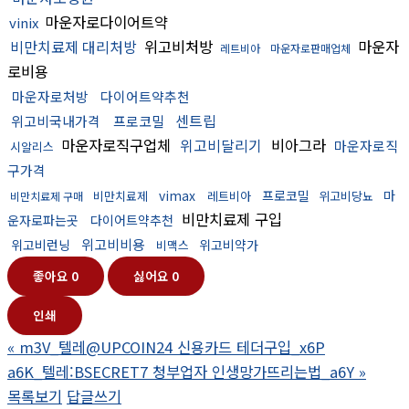
마운자로다이어트약
vinix
비만치료제 대리처방
위고비처방
마운자
레트비아
마운자로판매업체
로비용
마운자로처방
다이어트약추천
센트립
위고비국내가격
프로코밀
마운자로직구업체
위고비달리기
비아그라
마운자로직
시알리스
구가격
vimax
프로코밀
마
비만치료제
레트비아
위고비당뇨
비만치료제 구매
비만치료제 구입
운자로파는곳
다이어트약추천
위고비비용
위고비런닝
위고비약가
비맥스
좋아요
0
싫어요
0
인쇄
«
m3V_텔레@UPCOIN24 신용카드 테더구입_x6P
a6K_텔레:BSECRET7 청부업자 인생망가뜨리는법_a6Y
»
목록보기
답글쓰기