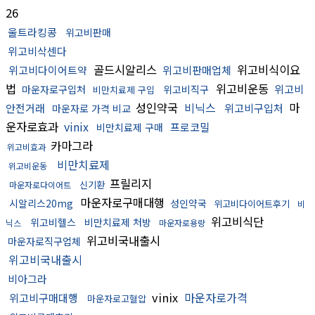
26
울트라킹콩
위고비판매
위고비삭센다
골드시알리스
위고비식이요
위고비다이어트약
위고비판매업체
법
위고비운동
위고비
마운자로구입처
위고비직구
비만치료제 구입
성인약국
비닉스
마
안전거래
위고비구입처
마운자로 가격 비교
운자로효과
vinix
프로코밀
비만치료제 구매
카마그라
위고비효과
비만치료제
위고비운동
프릴리지
신기환
마운자로다이어트
마운자로구매대행
시알리스20mg
성인약국
위고비다이어트후기
비
위고비식단
위고비헬스
비만치료제 처방
닉스
마운자로용량
위고비국내출시
마운자로직구업체
위고비국내출시
비아그라
vinix
마운자로가격
위고비구매대행
마운자로고혈압