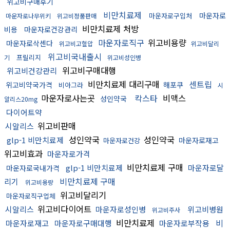
위고비구매후기
비만치료제
마운자로
마운자로구입처
마운자로나무위키
위고비정품판매
비만치료제 처방
비용
마운자로건강관리
마운자로직구
위고비용량
마운자로삭센다
위고비고혈압
위고비달리
위고비국내출시
프릴리지
기
위고비성인병
위고비구매대행
위고비건강관리
비만치료제 대리구매
센트립
위고비약국가격
해포쿠
비아그라
시
마운자로사는곳
칵스타
비맥스
성인약국
알리스20mg
다이어트약
위고비판매
시알리스
성인약국
성인약국
glp-1 비만치료제
마운자로재고
마운자로건강
위고비효과
마운자로가격
비만치료제 구매
glp-1 비만치료제
마운자로달
마운자로국내가격
비만치료제 구매
리기
위고비용량
위고비달리기
마운자로직구업체
위고비다이어트
시알리스
마운자로성인병
위고비병원
위고비주사
비만치료제
비
마운자로재고
마운자로구매대행
마운자로부작용