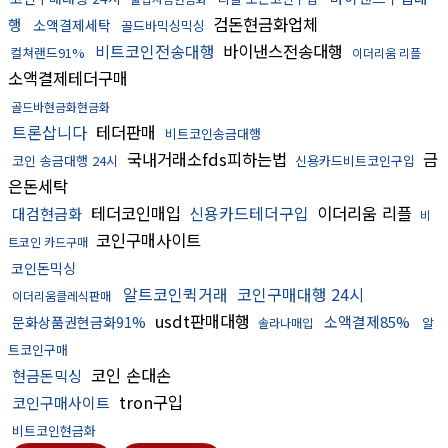
검돈현금화업체
행
소액결제세탁
골드바믹싱믹싱
비트코인전송대행
바이낸스전송대행
컬쳐랜드91%
이더리움 리플
소액결제테더구매
골드바현금화현금화
트론삽니다
테더판매
비트코인송금대행
국내거래소fds피하는법
금
코인 송금대행 24시
신용카드비트코인구입
은돈세탁
테더코인매입
신용카드테더구입
이더리움 리플
대검현금화
비
코인구매사이트
트코인 카드구매
코인돈믹싱
알트코인퀵거래
코인구매대행 24시
이더리움클레식판매
usdt판매대행
소액결제85%
문화상품권현금화91%
알
솔라나매입
트코인구매
코인 손대손
현금돈믹싱
tron구입
코인구매사이트
비트코인현금화