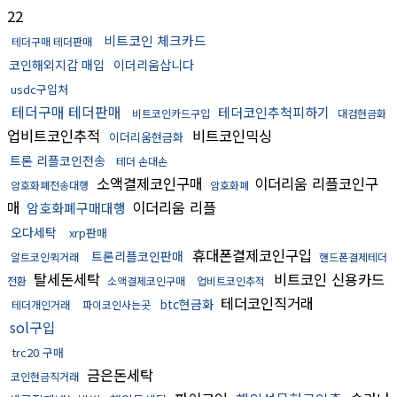
22
비트코인 체크카드
테더구매 테더판매
코인해외지갑 매입
이더리움삽니다
usdc구입처
테더구매 테더판매
테더코인추척피하기
비트코인카드구입
대검현금화
업비트코인추적
비트코인믹싱
이더리움현금화
트론 리플코인전송
테더 손대손
소액결제코인구매
이더리움 리플코인구
암호화폐전송대행
암호화폐
매
이더리움 리플
암호화폐구매대행
오다세탁
xrp판매
휴대폰결제코인구입
트론리플코인판매
알트코인퀵거래
핸드폰결제테더
탈세돈세탁
비트코인 신용카드
전환
소액결제코인구매
업비트코인추적
테더코인직거래
btc현금화
테더개인거래
파이코인사는곳
sol구입
trc20 구매
금은돈세탁
코인현금직거래