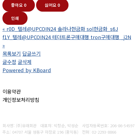
좋아요
0
싫어요
0
인쇄
«
r0D_텔레@UPCOIN24 솔라나현금화 sol현금화_s6J
f1Y_텔레@UPCOIN24 테더트론구매대행 tron구매대행 _j2N
»
목록보기
답글쓰기
글수정
글삭제
Powered by KBoard
이용약관
개인정보처리방침
회사명: (주)유래회관 대표자: 박창순, 박성순
사업자등록번호:
206-86-54597
주소: 04707 서울 성동구 마장로 196 (홍익동)
전화:
02-2293-8866