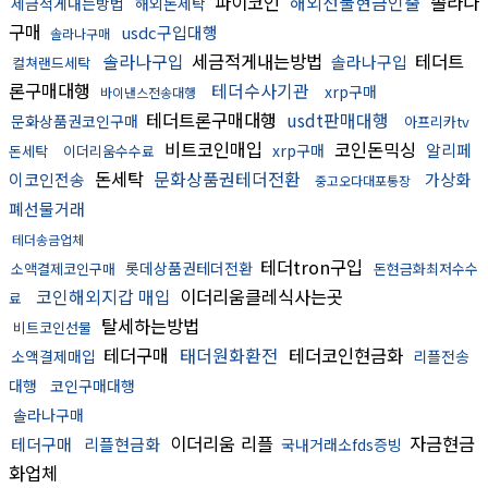
파이코인
해외선물현금인출
솔라나
세금적게내는방법
해외돈세탁
구매
usdc구입대행
솔라나구매
솔라나구입
세금적게내는방법
테더트
솔라나구입
컬쳐랜드세탁
론구매대행
테더수사기관
xrp구매
바이낸스전송대행
테더트론구매대행
usdt판매대행
문화상품권코인구매
아프리카tv
비트코인매입
코인돈믹싱
알리페
xrp구매
돈세탁
이더리움수수료
돈세탁
문화상품권테더전환
이코인전송
가상화
중고오다대포통장
폐선물거래
테더송금업체
테더tron구입
롯데상품권테더전환
소액결제코인구매
돈현금화최저수수
코인해외지갑 매입
이더리움클레식사는곳
료
탈세하는방법
비트코인선물
테더구매
태더원화환전
테더코인현금화
소액결제매입
리플전송
대행
코인구매대행
솔라나구매
이더리움 리플
자금현금
테더구매
리플현금화
국내거래소fds증빙
화업체