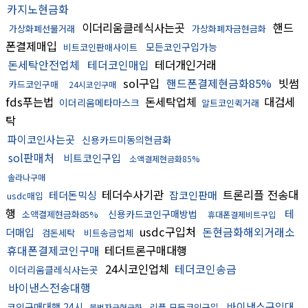
카지노현금화
이더리움클레식사는곳
핸드
가상화폐선물거래
가상화폐자금현금화
폰결제매입
모든코인구입가능
비트코인판매사이트
돈세탁안전업체
테더코인매입
테더개인거래
sol구입
핸드폰결제현금화85%
빗썸
카드코인구매
24시코인구매
fds푸는법
돈세탁업체
대검세
이더리움메타마스크
알트코인퀵거래
탁
파이코인사는곳
신용카드미동의현금화
sol판매처
비트코인구입
소액결제현금화85%
솔라나구매
테더수사기관
트론리플 전송대
테더돈믹싱
잡코인판매
usdc매입
행
테
신용카드코인구매방법
소액결제현금화85%
휴대폰결제비트구입
usdc구입처
돈현금화해외거래소
더매입
검돈세탁
비트송금업체
휴대폰결제코인구매
테더트론구매대행
24시코인업체
테더코인송금
이더리움클레식사는곳
바이낸스전송대행
바이낸스구입대
코인구매대행 24시
리플 모든코인구입
불법자금현금화