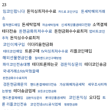
23
밈코인팝니다
돈믹싱최저수수료
돈세탁해외거래
카드로 코인구입
소
돈세탁업체
소액결제
컬쳐랜드매입
신세계상품권테더전환
자금세탁업체
테더전송
돈현금화최저수수료
돈현금화수수료최저
업비트코인
돈믹싱수수료최저
추적
코인이체구입
이더리움현금화
트론구매
리플코인매입
fx믹싱최저수수료
테더코인매입
해외선물현금인출
컬쳐랜드코인구매방법
테더트론파는곳
검돈믹싱문의
테더코인송금
파이코인전송대행
국내거래소fds막혔을때
돈현금화수수료최저
검돈현금화문의
가상화폐자금세탁
세무조사피하
핸드폰결제테더전송
테더송금업체
는방법
모든코인현금화
코인돈믹싱
오다집
트
핸드폰결제매입
롯데상품권세탁
검돈믹싱문의
론 리플코인전송
코인전송otc공식업체
횡령현금화