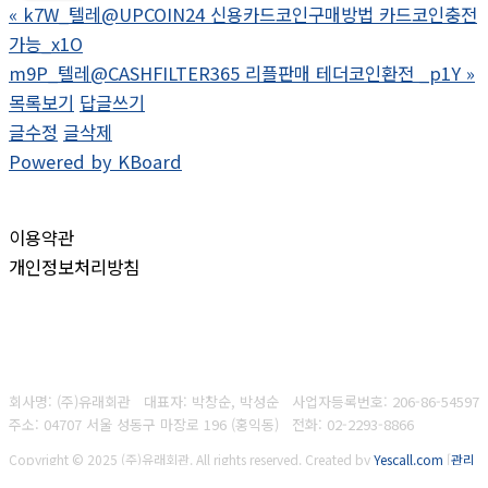
«
k7W_텔레@UPCOIN24 신용카드코인구매방법 카드코인충전
가능_x1O
m9P_텔레@CASHFILTER365 리플판매 테더코인환전 _p1Y
»
목록보기
답글쓰기
글수정
글삭제
Powered by KBoard
이용약관
개인정보처리방침
회사명: (주)유래회관 대표자: 박창순, 박성순
사업자등록번호:
206-86-54597
주소: 04707 서울 성동구 마장로 196 (홍익동)
전화:
02-2293-8866
Copyright © 2025 (주)유래회관. All rights reserved.
Created by
Yescall.com
[
관리
자
]