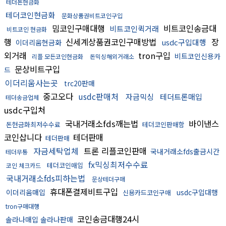
테더돈현금화
테더코인현금화
문화상품권비트코인구입
밈코인구매대행
비트코인송금대
비트코인퀵거래
비트코인 현금화
행
신세계상품권코인구매방법
장
usdc구입대행
이더리움현금화
외거래
tron구입
비트코인신용카
리플 모든코인현금화
돈믹싱해외거래소
문상비트구입
드
이더리움사는곳
trc20판매
중고오다
usdc판매처
자금믹싱
테더트론매입
테더송금업체
usdc구입처
국내거래소fds깨는법
바이낸스
돈현금화최저수수료
테더코인판매함
코인삽니다
테더판매
테더판매
자금세탁업체
트론 리플코인판매
국내거래소fds출금시간
테더무통
fx믹싱최저수수료
테더코인매입
코인 체크카드
국내거래소fds피하는법
문상테더구매
휴대폰결제비트구입
이더리움매입
usdc구입대행
신용카드코인구매
tron구매대행
코인송금대행24시
솔라나매입 솔라나판매