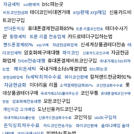
btc파는곳
자금세탁
sol판매처
테더코인비대면거래
xrp판매 xrp매입
신용카드비
비트코인현금화
트코인구입
휴대폰결제현금화85%
테더수사기
언더돈믹싱
트론 리플코인전송
관
카드로테더구입하는법
횡령세탁
트론 리플 전송업체
신세계상품권테더전송
핸드폰결제85%
테
자금현금화업체
xrp구매
암호화폐구매대행
자금현금
파이코인
더코인세탁
신용카드코인구매
화업체
tron전송대행
휴대폰결제비트코인구입
국내거래소fds피하
해외돈세탁
국내거래소fds해결방법
btc파는곳
는법
fx세탁최저수수료
컬쳐랜드현금화91%
파이코인판매
돈현금화업체
자금현금화
이더리움 리플
롯
소액결제현금화85%
코인현금화수수료
데상품권테더구매
코인무통
국내거래소fds뚫어주는곳
휴대폰결제코인구매
모든코인구입
암호화폐전송대행
방법
도난신용카드코인구입
개인지갑 고가매입
코인믹싱
usdc구입처
국내거래소fds뚫는법
신용카드현금화수수료
돈믹싱최저수수료
솔라나매입 솔라
카드코인전송가능
파이코인판매
빗썸fds푸는법
나판매
코인구매사이트