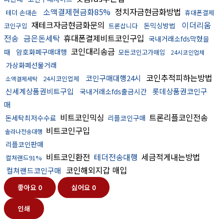
소액결제현금화85%
정치자금현금화방법
테더 손대손
휴대폰결제
재테크자금현금화문의
이더리움
돈믹싱방법
코인구입
트론삽니다
전송
금은돈세탁
휴대폰결제비트코인구입
국내거래소fds막혔을
코인대리송금
때
암호화폐구매대행
모든코인고가매입
24시코인업체
가상화폐선물거래
코인추적피하는방법
코인구매대행24시
24시코인업체
소액결제세탁
신세계상품권비트구입
롯데상품권코인구
국내거래소fds출금시간
매
비트코인믹싱
트론리플코인전송
돈세탁최저수수료
리플코인구매
비트코인구입
솔라나전송대행
리플코인판매
비트코인환전
테더전송대행
세금적게내는방법
컬쳐랜드91%
코인해외지갑 매입
컬쳐랜드코인구매
좋아요
0
싫어요
0
인쇄