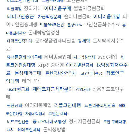
비트코인개인거래
코인구매대행
장외거래
이더리움구매
불법자금현금화
리플매입
테더코인송금
솔라나현금화
이더리움매입
파
자금믹싱문의
이코인전송대행
코인현금화수수료
빗썸fds푸는법
문상91%
휴
돈세탁당일정산
대폰결제세탁
문화상품권테더전송
돈세탁최저수수
핑세탁
테더코인직거래
료
테더송금업체
usdc매입
비
휴대폰결제테더구매
자금믹싱업체
xrp전송대행
fx믹싱최저수수
트코인전송대행
이더리움현금화
료
문상테더구매
잡코인구
돈현금화안전업체
코인대리송금
입대행
테더구매
재테크자금세탁문의
신용카드코인구
usdt현금화
장외거래
매
이더리움매입
리플코인대행
핑현금화
트론리플코인전송
테더
코인돈세탁
코인판매함
자금세탁업체
정치자금현금화
중고오다대포통장
비트코인선물
코인 구매대행
돈믹싱방법
테더코인세탁
24시