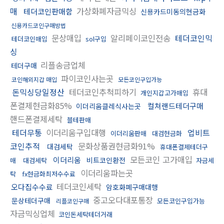
매
가상화폐자금믹싱
테더코인판매함
신용카드미동의현금화
신용카드코인구매방법
문상매입
알리페이코인전송
테더코인믹
테더코인매입
sol구입
싱
리플송금업체
테더구매
파이코인사는곳
코인해외지갑 매입
모든코인구입가능
돈믹싱당일정산
테더코인추척피하기
휴대
개인지갑고가매입
폰결제현금화85%
컬쳐랜드테더구매
이더리움클레식사는곳
핸드폰결제세탁
블테판매
테더무통
이더리움구입대행
업비트
이더리움판매
대검현금화
코인추적
문화상품권현금화91%
대검세탁
휴대폰결제테더구
모든코인 고가매입
이더리움
비트코인환전
매
대검세탁
자금세
이더리움파는곳
탁
fx현금화최저수수료
테더코인세탁
오다집수수료
암호화폐구매대행
중고오다대포통장
문상테더구매
모든코인구입가능
리플코인구매
자금믹싱업체
코인돈세탁테더거래