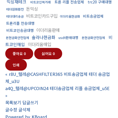
믹싱재테크
트론 리플 전송업체
trc20 구매대행
비트코인퀵거래
돈믹싱
테더원화환전
비트코인카드구입
비트송금업체
테더대리송금
이더리움현금화
트론리플 전송대행
이더리움판매
비트코인송금대행
솔라나현금화
비
usdt판매대행
돈현금화안전업체
돈현금화안전업체
트코인매입
이더리움매입
좋아요
0
싫어요
0
인쇄
«
r8U_텔레@CASHFILTER365 비트송금업체 테더 송금업
체_u3U
a4Q_텔레@UPCOIN24 테더송금업체 리플 송금업체_u5E
»
목록보기
답글쓰기
글수정
글삭제
Powered by KBoard