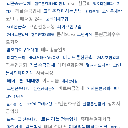
usdt현금화
리플송금업체
핸드폰결제테더전송
핑오다현금화
환
리플송금업체
코인추적피하는방법
코인돈세탁
치기
테더구매
코인 구매대행 24시
코인이체구입
sol현금화
코인전송대행
파이코인구입
문상91%
돈현금화수수
코인믹싱
24시코인업체
핸드폰결제85%
료최저
테더송금업체
암호화폐구매대행
테더트론현금화
테더현금화
24시코인업체
국내거래소fds증빙
핑돈현금화
리플송금업체
테더원화환전
컬쳐랜드세탁
코인
자금믹싱
돈세탁테더거래
이더리움
테더트론구매대행
테더돈믹싱
비트송금업체
해외돈현금화
코인전송대행
돈현금화문의
비트
코인 현금화
코인원화구입
정치자
trc20 구매대행
현금돈현금화
탈세돈믹싱
금믹싱
트론 리플 전송업체
휴대폰결제세탁
트론리플 전송대행
테더 손대손
이더리움메타마스크
xrp구
검돈믹싱
장외거래