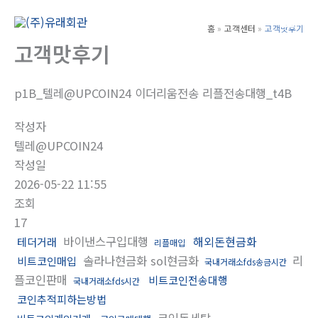
콘
텐
홈
고객센터
고객맛후기
Main
츠
고객맛후기
Men
로
건
p1B_텔레@UPCOIN24 이더리움전송 리플전송대행_t4B
너
뛰
작성자
기
텔레@UPCOIN24
작성일
2026-05-22 11:55
조회
17
바이낸스구입대행
해외돈현금화
테더거래
리플매입
솔라나현금화 sol현금화
리
비트코인매입
국내거래소fds송금시간
플코인판매
비트코인전송대행
국내거래소fds시간
코인추적피하는방법
코인돈세탁