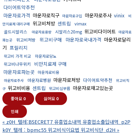
다이어트약추천
마운자로가격
마운자로직구
마운자로주사
vinix
마운자로구입
비
위고비처방
센트립
vimax
만치료제 대리구매
위고비다이어트
골드시알리스
시알리스20mg
마운자로용량
마운자로
위고비구매
마운자로국내가격
마운자로달리
위고비처방
파는곳
기
프릴리지
위고비 가격 비교
마운자로당뇨
비만치료제 구매
위고비나무위키
마운자로파는곳
마운자로비용
마운자로처방
다이어트약추천
마운자로병원
마운자로주사
위고비직
위고비비용
센트립
마운자로재고있는곳
위고비심부름
구
좋아요
0
싫어요
0
인쇄
«
z0H_텔레:BSECRET7 유흥업소내역 유흥업소출입내역_p2P
k0Y_텔레 : bpmc55 위고비식이요법 위고비식단_d2H
»