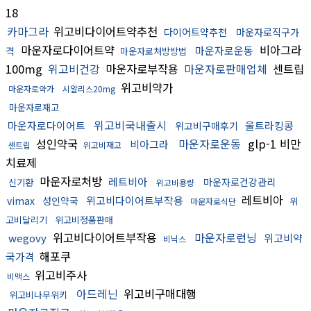
18
카마그라
위고비다이어트약추천
다이어트약추천
마운자로직구가
마운자로다이어트약
비아그라
마운자로운동
격
마운자로처방방법
100mg
위고비건강
마운자로부작용
마운자로판매업체
센트립
위고비약가
마운자로약가
시알리스20mg
마운자로재고
위고비국내출시
마운자로다이어트
울트라킹콩
위고비구매후기
성인약국
마운자로운동
glp-1 비만
비아그라
센트립
위고비재고
치료제
마운자로처방
레트비아
마운자로건강관리
신기환
위고비용량
레트비아
위고비다이어트부작용
vimax
성인약국
위
마운자로식단
고비달리기
위고비정품판매
위고비다이어트부작용
마운자로런닝
wegovy
위고비약
비닉스
해포쿠
국가격
위고비주사
비맥스
아드레닌
위고비구매대행
위고비나무위키