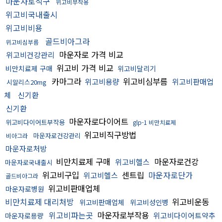
마운자로직구
위고비부작용
위고비국내출시
위고비비용
골드비아그라
위고비심부름
마운자로 가격 비교
위고비건강관리
위고비 가격 비교
비만치료제 구매
위고비달리기
카마그라
위고비심부름
위고비용량
위고비판매업
시알리스20mg
체
신기환
신기환
마운자로다이어트
위고비다이어트부작용
glp-1 비만치료제
위고비직구방법
마운자로건강관리
비아그라
마운자로처방
비만치료제 구매
마운자로건강
위고비헬스
마운자로국내출시
위고비구입
센트립
마운자로단가
위고비헬스
골드비아그라
위고비판매업체
마운자로병원
비만치료제 대리처방
위고비운동
위고비판매업체
위고비성인병
위고비파는곳
마운자로부작용
위고비다이어트약추
마운자로용량