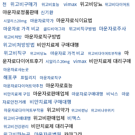
위고비구매가
vimax
위고비당뇨
천
위고비효능
위고비다이어트
마운자로정품판매
신기환
마운자로식이요법
마운자로약가
시알리스20mg
마운자로주사
마운자로 가격 비교
위고비직구방법
골드비아그라
마운자로직구방법
위고비처방
위고비처방방법
비만치료제 구매대행
위고비직구
마
마운자로 가격 비교
위고비당뇨
위고비다이어트부작용
운자로다이어트후기
vimax
비만치료제 대리구매
시알리스20mg
마운자로사는곳
해포쿠
프릴리지
마운자로직구
마운자로효능
마운자로다이어트약추천
마운자로판매업체
마운자로구매대행
비닉스
마운
비만치료제 구입
비만치료제 구매대행
자로안전거래
위고비약가
마운자로다이어트부작용
위고비런닝
위고비나무위키
위고비판매업체
비맥스
위고비구매대행
비만치료제 대리구매
위고비건강관리
위고비파는곳
마운자로병원
카마그라