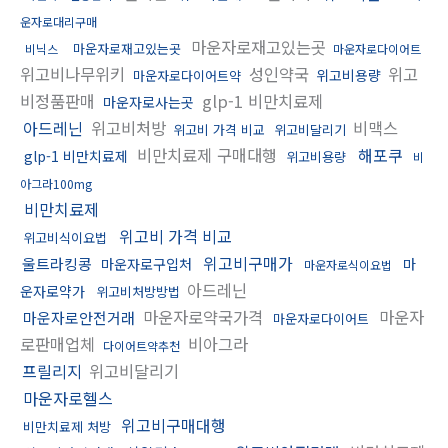
운자로대리구매
마운자로재고있는곳
마운자로재고있는곳
비닉스
마운자로다이어트
위고비나무위키
성인약국
위고
위고비용량
마운자로다이어트약
비정품판매
glp-1 비만치료제
마운자로사는곳
아드레닌
위고비처방
비맥스
위고비 가격 비교
위고비달리기
비만치료제 구매대행
해포쿠
glp-1 비만치료제
위고비용량
비
아그라100mg
비만치료제
위고비 가격 비교
위고비식이요법
위고비구매가
울트라킹콩
마운자로구입처
마
마운자로식이요법
아드레닌
운자로약가
위고비처방방법
마운자로약국가격
마운자
마운자로안전거래
마운자로다이어트
로판매업체
비아그라
다이어트약추천
프릴리지
위고비달리기
마운자로헬스
위고비구매대행
비만치료제 처방