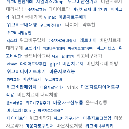
위고비안전거래
비만치료제
시알리스20mg
위고비안전거래
대리처방
다이어트약
비만치료제 대리처방
비아그
마운자로효능
위고비국내가격
vimax
마운자로구매가
라
위고비구매대행
다이어트약추천
위고비국내출시
위고비처방방법
위고비구입처
레트비아
비만치료제
칵스타
마운자로국내출시
대리구매
위
프릴리지
위고비헬스
위고비구매대행
마운자로대리구매
골드비아그라
위고비구매가
고비식단
위고비판매업체
glp-1 비만치료제
비만치료제 처방
다이어트약추천
vimax
위고비다이어트후기
마운자로효능
비만치료제
위고비효과
카마그라
위고비판매업체
vinix
마운자로다이어트부
마운자로달리기
작용
비만치료제 대리처방
마운자로심부름
울트라킹콩
위고비구입후기
울트라킹콩
비아그라100mg
마운자로다이어트
위고비약가
마운
다이어트약
마운자로고혈압
위고비직구가격
자로약가
마운자로처방
마운자로구입처
위고비나무위키