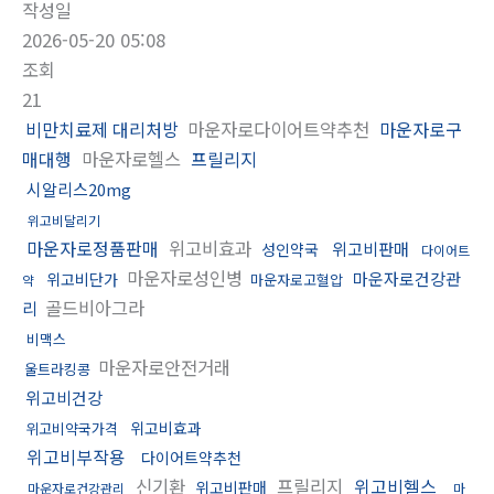
작성일
2026-05-20 05:08
조회
21
비만치료제 대리처방
마운자로다이어트약추천
마운자로구
매대행
마운자로헬스
프릴리지
시알리스20mg
위고비달리기
마운자로정품판매
위고비효과
위고비판매
성인약국
다이어트
마운자로성인병
마운자로건강관
위고비단가
마운자로고혈압
약
골드비아그라
리
비맥스
마운자로안전거래
울트라킹콩
위고비건강
위고비효과
위고비약국가격
위고비부작용
다이어트약추천
신기환
프릴리지
위고비헬스
위고비판매
마운자로건강관리
마