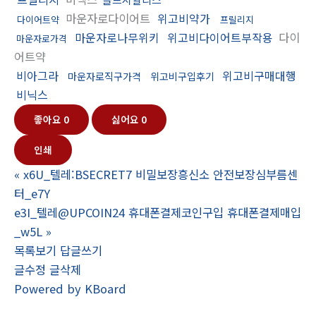
마운자로다이어트
위고비약가
다이어트약
프릴리지
마운자로나무위키
위고비다이어트부작용
다이
마운자로가격
어트약
비아그라
위고비구매대행
마운자로직구가격
위고비구입후기
비닉스
좋아요
0
싫어요
0
인쇄
«
x6U_텔레:BSECRET7 비밀보장흥신소 안전보장심부름센
터_e7Y
e3I_텔레@UPCOIN24 휴대폰결제코인구입 휴대폰결제매입
_w5L
»
목록보기
답글쓰기
글수정
글삭제
Powered by KBoard