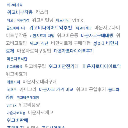
위고비가격
위고비부작용
칵스타
위고비런닝
vinix
아드레닌
위고비직구가격
위고비다이어트약추천
마운자로다이
골드비아그라
위고비재고
어트부작용
위고비운동
위
마운자로구매대행
비만치료제 처방
고비고혈압
비만치료제 구매대행
glp-1 비만치
위고비식단
료제
마운자로직구방법
마운자로다이어트후기
마운자로식단
위고비구입
위고비안전거래
마운자로다이어트약
위고비비용
위고비효과
마운자로대리구매
레트비아
카마그라
위고비구입후기
마운자로 가격 비교
울트라
해포쿠
킹콩
위고비구매대행
위고비용량
vimax
마운자로재고
마운자로효능
위고비판매
프릴리지
비맥스
골드시알리스