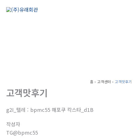
콘
텐
Main
츠
Men
로
건
너
뛰
기
홈
고객센터
고객맛후기
고객맛후기
g2I_텔레 : bpmc55 해포쿠 칵스타_d1B
작성자
TG@bpmc55