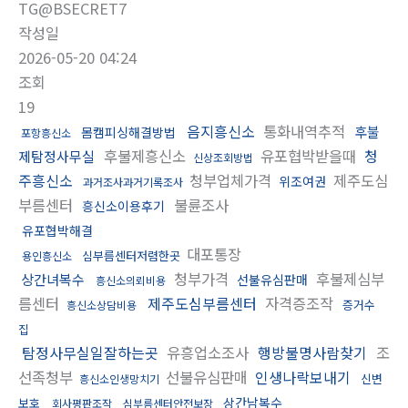
TG@BSECRET7
작성일
2026-05-20 04:24
조회
19
음지흥신소
통화내역추적
후불
몸캠피싱해결방법
포항흥신소
후불제흥신소
유포협박받을때
청
제탐정사무실
신상조회방법
주흥신소
청부업체가격
제주도심
위조여권
과거조사과거기록조사
부름센터
불륜조사
흥신소이용후기
유포협박해결
대포통장
심부름센터저렴한곳
용인흥신소
청부가격
후불제심부
상간녀복수
선불유심판매
흥신소의뢰비용
름센터
제주도심부름센터
자격증조작
증거수
흥신소상담비용
집
탐정사무실일잘하는곳
유흥업소조사
행방불명사람찾기
조
선족청부
선불유심판매
인생나락보내기
신변
흥신소인생망치기
상간남복수
보호
회사평판조작
심부름센터안전보장