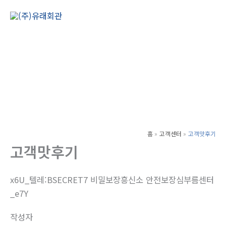
콘
텐
Main
츠
Men
로
건
너
뛰
기
홈
고객센터
고객맛후기
고객맛후기
x6U_텔레:BSECRET7 비밀보장흥신소 안전보장심부름센터
_e7Y
작성자