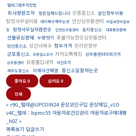
텔레그램추적방법
회사평판조작
강릉흥신소
살인청부비용
힘든일해드립니다
탐정사무실비용
안산심부름센터
대리복수해주는곳
비밀보장비밀보
탐정사무실저렴한곳
음지흥신소
장
인천심부름센터
대포통장판매
선불유심판매
후불가능한곳심부름센터
누명벗기
상간녀복수
청부가격
핀리핀청부
양산흥신소
군포흥신소
카카오톡해킹
심부름센터의뢰가격
유흥업소조사
유흥출입내역
사건조작
심부름센터
흥신소일잘하는곳
미제사건해결
제주도흥신소
좋아요
0
싫어요
0
인쇄
«
r9G_텔레@UPCOIN24 문상코인구입 문상매입_v1O
v4C_텔레 : bpmc55 마운자로건강관리 마운자로구매대행
_h0Z
»
목록보기
답글쓰기