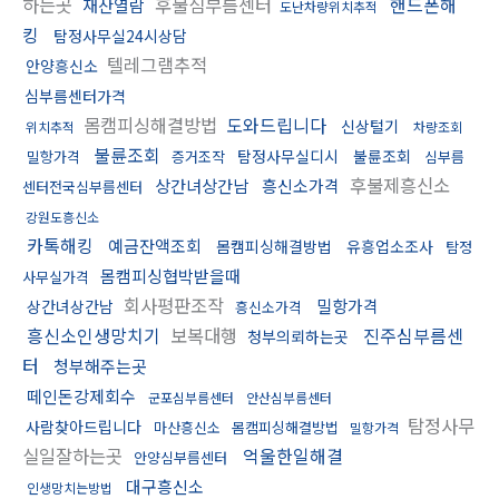
하는곳
후불심부름센터
핸드폰해
재산열람
도난차량위치추적
킹
탐정사무실24시상담
텔레그램추적
안양흥신소
심부름센터가격
몸캠피싱해결방법
도와드립니다
신상털기
위치추적
차량조회
불륜조회
탐정사무실디시
불륜조회
밀항가격
증거조작
심부름
후불제흥신소
상간녀상간남
흥신소가격
센터전국심부름센터
강원도흥신소
카톡해킹
예금잔액조회
몸캠피싱해결방법
유흥업소조사
탐정
몸캠피싱협박받을때
사무실가격
회사평판조작
밀항가격
상간녀상간남
흥신소가격
흥신소인생망치기
보복대행
진주심부름센
청부의뢰하는곳
터
청부해주는곳
떼인돈강제회수
군포심부름센터
안산심부름센터
탐정사무
사람찾아드립니다
마산흥신소
몸캠피싱해결방법
밀항가격
실일잘하는곳
억울한일해결
안양심부름센터
대구흥신소
인생망치는방법