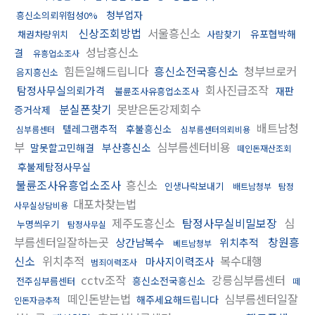
청부업자
흥신소의뢰위험성0%
신상조회방법
서울흥신소
유포협박해
채권차량위치
사람찾기
성남흥신소
결
유흥업소조사
힘든일해드립니다
흥신소전국흥신소
청부브로커
음지흥신소
회사진급조작
탐정사무실의뢰가격
재판
불륜조사유흥업소조사
분실폰찾기
못받은돈강제회수
증거삭제
배트남청
텔레그램추적
후불흥신소
심부름센터
심부름센터의뢰비용
부
심부름센터비용
부산흥신소
말못할고민해결
떼인돈재산조회
후불제탐정사무실
불륜조사유흥업소조사
흥신소
인생나락보내기
배트남청부
탐정
대포차찾는법
사무실상담비용
제주도흥신소
탐정사무실비밀보장
심
누명씌우기
탐정사무실
부름센터일잘하는곳
창원흥
상간남복수
위치추적
베트남청부
신소
위치추적
복수대행
마사지이력조사
범죄이력조사
cctv조작
강릉심부름센터
흥신소전국흥신소
전주심부름센터
떼
떼인돈받는법
심부름센터일잘
해주세요해드립니다
인돈자금추적