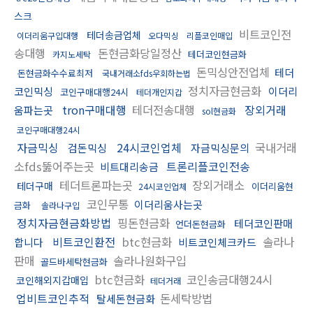
스크
비트코인전
테더송금업체
이더리움구입대행
오다믹싱
리플코인매입
송대행
돈현금화당일정산
테더코인현금화
카지노세탁
돈믹싱안전업체
테더
돈현금화수수료최저
국내거래소fds우회하는법
정치자금현금화
코인믹싱
이더리
코인구매대행24시
테더개인지갑
tron구매대행
테더전송대행
장외거래
움파는곳
sol현금화
코인구매대행24시
자금믹싱
24시코인업체
국내거래
검돈믹싱
자금믹싱문의
소fds뚫어주는곳
트론리플코인전송
비트대리송금
테더트론파는곳
장외거래소
테더구매
이더리움현
24시코인업체
코인무통
이더리움사는곳
금화
솔라나구입
정치자금현금화방법
핑돈현금화
테더코인판매
언더돈현금화
비트코인환전
btc현금화
솔라나
합니다
비트코인체크카드
판매
솔라나원화구입
골드바세탁현금화
btc현금화
코인송금대행24시
코인해외지갑매입
테더거래
업비트코인추적
돈세탁방법
탈세돈현금화