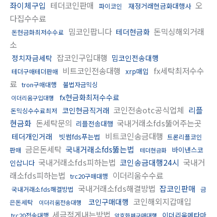
좌이체구입
테더코인판매
오
재정거래현금화대행사
파이코인
다집수수료
밈코인팝니다
돈믹싱해외거래
테더현금화
돈현금화최저수수료
소
잡코인구입대행
정치자금세탁
밈코인전송대행
비트코인전송대행
fx세탁최저수수
xrp매입
테더구매테더판매
료
tron구매대행
불법자금믹싱
fx현금화최저수수료
이더리움구입대행
코인전송otc공식업체
리플
코인현금직거래
돈믹싱수수료최저
현금화
돈세탁문의
국내거래소fds뚫어주는곳
리플전송대행
비트코인송금대행
테더개인거래
빗썸fds푸는법
트론리플코인
금은돈세탁
국내거래소fds뚫는법
바이낸스코
판매
테더현금화
국내거래소fds피하는법
코인송금대행24시
국내거
인삽니다
래소fds피하는법
이더리움수수료
trc20구매대행
국내거래소fds해결방법
잡코인판매
국내거래소fds해결방법
금
코인해외지갑매입
코인구매대행
은돈세탁
이더리움전송대행
세금적게내는방법
이더리움메타마
trc20전송대행
암호화폐구매대행