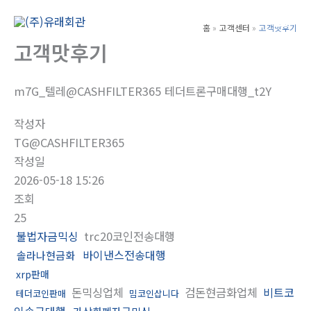
콘
텐
홈
고객센터
고객맛후기
Main
츠
고객맛후기
Men
로
건
m7G_텔레@CASHFILTER365 테더트론구매대행_t2Y
너
뛰
작성자
기
TG@CASHFILTER365
작성일
2026-05-18 15:26
조회
25
불법자금믹싱
trc20코인전송대행
바이낸스전송대행
솔라나현금화
xrp판매
돈믹싱업체
검돈현금화업체
비트코
테더코인판매
밈코인삽니다
인송금대행