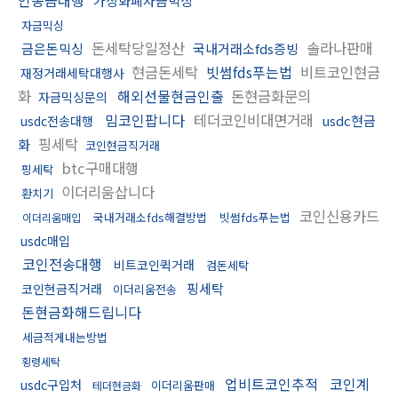
가상화폐자금믹싱
자금믹싱
돈세탁당일정산
솔라나판매
금은돈믹싱
국내거래소fds증빙
현금돈세탁
빗썸fds푸는법
비트코인현금
재정거래세탁대행사
화
해외선물현금인출
돈현금화문의
자금믹싱문의
밈코인팝니다
테더코인비대면거래
usdc현금
usdc전송대행
핑세탁
화
코인현금직거래
btc구매대행
핑세탁
이더리움삽니다
환치기
코인신용카드
국내거래소fds해결방법
빗썸fds푸는법
이더리움매입
usdc매입
코인전송대행
비트코인퀵거래
검돈세탁
핑세탁
코인현금직거래
이더리움전송
돈현금화해드립니다
세금적게내는방법
횡령세탁
업비트코인추적
코인계
usdc구입처
이더리움판매
테더현금화