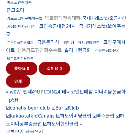
비트코인손대손
중고오다
암호화폐전송대행
국내거래소fds출금시간
카드로코인구매하는법
코인송금대행24시
국내거래소fds뚫어주는
가상화폐자금믹싱
곳
금은돈믹싱
코인구매사
핑믹싱
테더원화환전
트론리플전송업체
이트
신용카드현금화수수료
솔라나현금화
검돈현금화문의
비트코인신용카드
좋아요
0
싫어요
0
인쇄
«
w0W_텔레@UPCOIN24 테더코인판매함 이더리움현금화
_p5H
☑️canalis beer club ☑️Bar ☑️Club
☑️kakaotalkidCanalis ☑️하노이미딩클럽 ☑️맥주클럽 ☑️하
노이미딩부킹클럽 ☑️하노이한인클럽
»
목록보기
답글쓰기