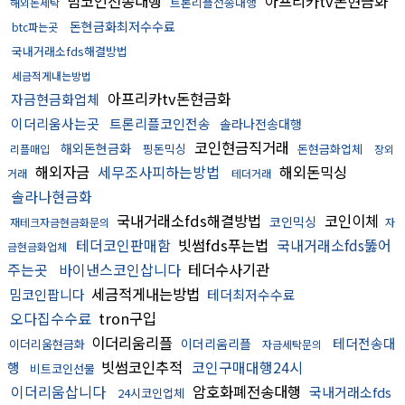
밈코인전송대행
아프리카tv돈현금화
트론리플전송대행
해외돈세탁
돈현금화최저수수료
btc파는곳
국내거래소fds해결방법
세금적게내는방법
아프리카tv돈현금화
자금현금화업체
이더리움사는곳
트론리플코인전송
솔라나전송대행
코인현금직거래
해외돈현금화
핑돈믹싱
돈현금화업체
리플매입
장외
해외자금
세무조사피하는방법
해외돈믹싱
거래
테더거래
솔라나현금화
국내거래소fds해결방법
코인이체
코인믹싱
재테크자금현금화문의
자
테더코인판매함
빗썸fds푸는법
국내거래소fds뚫어
금현금화업체
주는곳
바이낸스코인삽니다
테더수사기관
세금적게내는방법
밈코인팝니다
테더최저수수료
오다집수수료
tron구입
이더리움리플
테더전송대
이더리움리플
이더리움현금화
자금세탁문의
빗썸코인추적
코인구매대행24시
행
비트코인선물
이더리움삽니다
암호화폐전송대행
국내거래소fds
24시코인업체