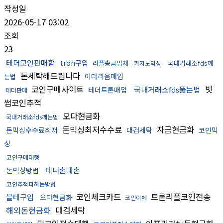
작성일
2026-05-17 03:02
조회
23
테더코인판매함
tron구입
리플송금업체
국내거래소fds깨
카지노믹싱
돈세탁해드립니다
이더리움매입
는법
코인구매사이트
빗
국내거래소fds뚫는법
테더트론매입
테더판매
썸코인추적
오다현금화
국내거래소fds깨는법
돈믹싱최저수수료
자금현금화
돈믹싱수수료최저
대검세탁
코인믹
싱
코인구매대행
테더손대손
돈믹싱방법
코인추적피하는방법
코인체크카드
트론리플코인전송
블테구입
오다현금화
코인이체
해외돈현금화
대검세탁