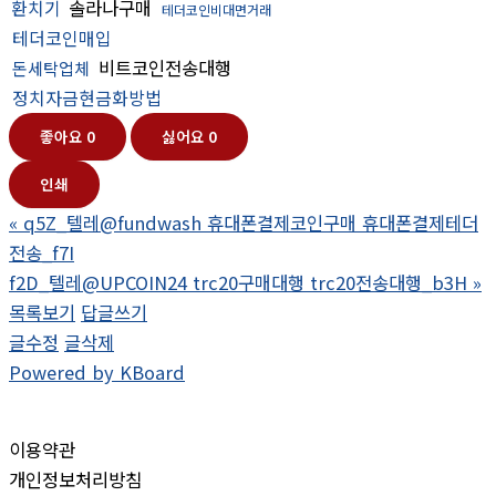
환치기
솔라나구매
테더코인비대면거래
테더코인매입
비트코인전송대행
돈세탁업체
정치자금현금화방법
좋아요
0
싫어요
0
인쇄
«
q5Z_텔레@fundwash 휴대폰결제코인구매 휴대폰결제테더
전송_f7I
f2D_텔레@UPCOIN24 trc20구매대행 trc20전송대행_b3H
»
목록보기
답글쓰기
글수정
글삭제
Powered by KBoard
이용약관
개인정보처리방침