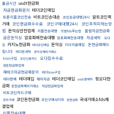
usdt현금화
출금시간
자금현금화문의
테더코인매입
비트코인손대손
알트코인퀵
트론리플코인전송
코인송금대행24시
거래
코인현금화수수료
코인구매대행24시
코인추적피하는방
법
돈믹싱안전업체
불법자금현금화
리플전송대행
빗썸fds푸는법
금은돈믹싱
암호화폐전송대행
자금세탁
암호화폐전송대행
오다
카지노현금화
돈믹싱
돈현금화해드
이더리움매입
집
테더코인매입
립니다
테더돈세탁
돈믹싱해외거래소
오다집수수료
tron구입
코인신용카드
검돈현금화업체
재테크자금현금화문의
테더tron구입
테더매입
테더코인매입
핑오다현
테더판매
해외자금
usdc판매처
금화
돈현금화해외거래소
자금현금화업체
비트코인카드구매
코인돈현금화
국내거래소fds해
코인구매사이트
장외거래
돈현금화
결업체
리플전송대행