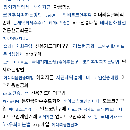
장외거래업체
해외자금
자금믹싱
코인추적피하는방법
이더리움클레식
업비트코인추적
usdc매입
판매
xrp전송대행
테더원화환전
돈세탁최저수수료
테더대리송금
검돈현금화문의
정치자금세탁방법
신용카드테더구입
리플현금화
솔라나원화구입
코인구매사이트
xrp구매
돈믹싱업체
탈
국내거래소fds뚫어주는곳
코인추적피하는방법
코인구매사이트
세하는방법
해외자금
자금세탁업체
이
비트코인전송대행
이더리움전송대행
더리움현금화
신용카드테더구입
usdc전송대행
돈현금화수수료최저
모든코인구
바이낸스코인삽니다
해외돈세탁
입
알트코인구매
바이낸스코인삽니다
비트코인신용카드
돈믹싱해드립니다
비트코인개인거래
업비트코인추적
국내거래소
해외자금
오다집
fds우회하는법
xrp매입
이더리움현금화