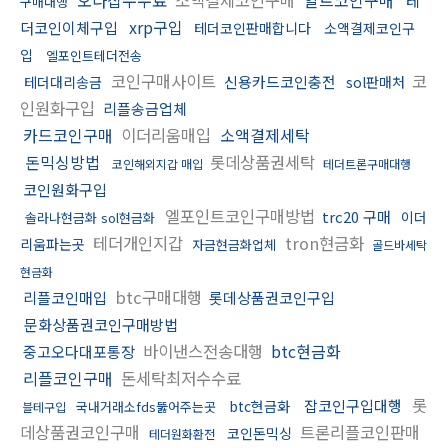
테
구매대행
xrp구입
더코인이체구입
테더코인판매합니다
소액결제코인구
입
엘포인트테더전송
코인구매사이트
코
신용카드코인충전
테더대리송금
sol판매처
인원화구입
리플송금업체
카드코인구매
이더리움매입
소액결제세탁
돈믹싱방법
롯데상품권세탁
코인해외지갑 매입
테더트론구매대행
코인원화구입
엘포인트코인구매방법
trc20 구매
이더
솔라나현금화 sol현금화
테더개인지갑
tron현금화
리움파는곳
자금현금화업체
골드바세탁
현금화
btc구매대행
리플코인매입
롯데상품권코인구입
문화상품권코인구매방법
바이낸스전송대행
btc현금화
중고오다대포통장
리플코인구매
돈세탁최저수수료
롯
잡코인구입대행
btc현금화
국내거래소fds뚫어주는곳
블테구입
데상품권코인구매
트론리플코인판매
코인돈믹싱
테더원화환전