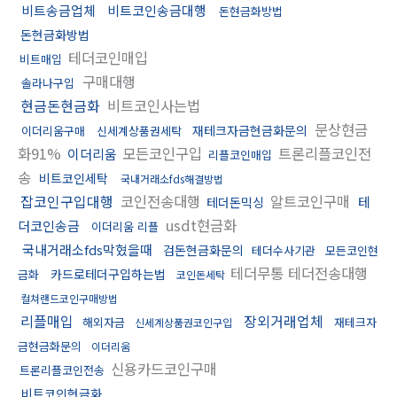
비트송금업체
비트코인송금대행
돈현금화방법
돈현금화방법
테더코인매입
비트매입
구매대행
솔라나구입
현금돈현금화
비트코인사는법
문상현금
재테크자금현금화문의
이더리움구매
신세계상품권세탁
화91%
모든코인구입
트론리플코인전
이더리움
리플코인매입
송
비트코인세탁
국내거래소fds해결방법
잡코인구입대행
코인전송대행
알트코인구매
테
테더돈믹싱
usdt현금화
더코인송금
이더리움 리플
국내거래소fds막혔을때
검돈현금화문의
테더수사기관
모든코인현
테더무통 테더전송대행
카드로테더구입하는법
금화
코인돈세탁
컬쳐랜드코인구매방법
리플매입
장외거래업체
해외자금
재테크자
신세계상품권코인구입
금현금화문의
이더리움
신용카드코인구매
트론리플코인전송
비트코인현금화