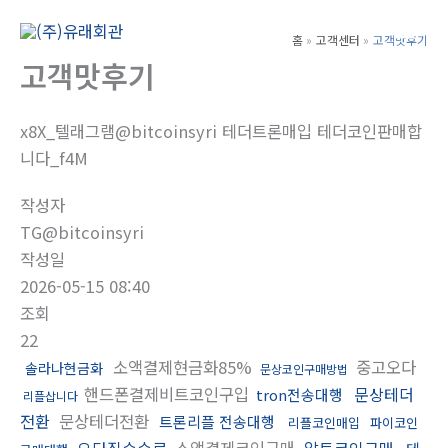
콘
텐
홈
고객센터
고객맛후기
Main
츠
고객맛후기
Men
로
건
x8X_텔래그램@bitcoinsyri 테더트론매입 테더코인판매합
너
니다_f4M
뛰
기
작성자
TG@bitcoinsyri
작성일
2026-05-15 08:40
조회
22
소액결제현금화85%
중고오다
솔라나현금화
문상코인구매방법
핸드폰결제비트코인구입
문상테더
tron전송대행
리플삽니다
전환
문상테더전환
트론리플 전송대행
리플코인매입
파이코인
오다집수수료
소액결제코인구매
알트코인구매