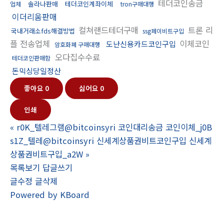
테더코인송금
솔라나판매
테더코인계좌이체
업체
tron구매대행
이더리움판매
컬쳐랜드테더구매
트론 리
국내거래소fds해결방법
ssg페이비트구입
플 전송업체
이체코인
도난신용카드코인구입
암호화폐 구매대행
오다집수수료
테더코인판매함
돈믹싱당일정산
좋아요
0
싫어요
0
인쇄
«
r0K_텔레그램@bitcoinsyri 코인대리송금 코인이체_j0B
s1Z_텔레@bitcoinsyri 신세계상품권비트코인구입 신세계
상품권비트구입_a2W
»
목록보기
답글쓰기
글수정
글삭제
Powered by KBoard