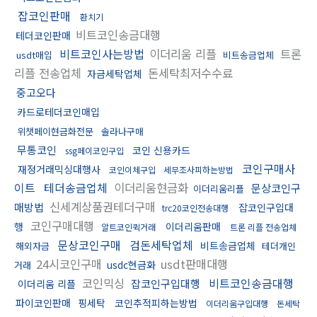
잡코인판매
환치기
비트코인송금대행
테더코인판매
비트코인사는방법
이더리움 리플
트론
usdt매입
비트송금업체
리플 전송업체
돈세탁최저수수료
자금세탁업체
중고오다
카드로테더코인매입
위챗페이현금화전문
솔라나구매
무통코인
코인 신용카드
ssg페이코인구입
코인구매사
재정거래믹싱대행사
코인이체구입
세무조사피하는방법
이트
테더송금업체
이더리움현금화
문상코인구
이더리움리플
신세계상품권테더구매
매방법
잡코인구입대
trc20코인전송대행
코인구매대행
행
이더리움판매
알트코인퀵거래
트론 리플 전송업체
문상코인구매
검돈세탁업체
비트송금업체
해외자금
테더개인
24시코인구매
usdt판매대행
usdc현금화
거래
코인믹싱
비트코인송금대행
잡코인구입대행
이더리움 리플
파이코인판매
핑세탁
코인추적피하는방법
이더리움구입대행
돈세탁