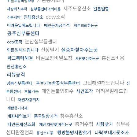
비밀보장비밀보장
제주도흥신소
일본밀항
차량위치추적
심부름센터의뢰비용
cctv조작
진해흥신소
신분세탁
어려운일해드립니다
떼인돈자금추적
청부의뢰하는곳
공주심부름센터
논산심부름센터
cctv조작
신상털기
실종자찾아주는곳
힘든일해드립니다
비밀보장비밀보장
흥신소비용
학교폭력해결
사람찾아주는곳
안산흥신소
리뷰공격
고민해결해드립니다
후불가능한곳심부름센터
강릉심부름센터
심
떼인돈불법회수
어려운일해드립
사건조작
부름센터
후불가능
니다
채권차량위치
재판증거삭제
청주흥신소
계좌내역보기
중국밀항가격
증거수집
심부름
사람찾기
떼인돈재산조회
채권차량찾아주는곳
센터완전범죄
행방불명사람찾기
나락보내기뒷조사
흥신소비용