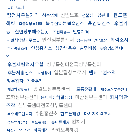
밀항브로커
탐정사무실가격
신변보호
핸드폰
청부업체
선불심매입판매
해킹
용인흥신소
후불가
복수잘하는법흥신소
후불심부름센터
능
살인청부해주는곳
밀항가격
조선족청부
안산심부름센터
학력조사
채권차량찾아주는곳
심부름센터안전보장
안성흥신소
상간남복수
밀항비용
유흥업소결제내
회사평판조작
역
후불제탐정사무실
심부름센터전국심부름센터
일본밀항브로커
텔레그램추적
후불제흥신소
사람찾기
청부업자
자금추적
강원도심부름센터
대포통장판매
채권차량찾는법
제주도심부름센터
포항심부름센터
마산심부름센터
회사평판
몸캠피싱해결방법
조작
심부름센터전국심부름센터
수원흥신소
핸드폰해킹
마사지이력조사
복수해드립니다
환치기
휴대폰해킹
청부업체상담
핸드폰해킹
카카오톡해킹
학폭해결
탐정사무실가격