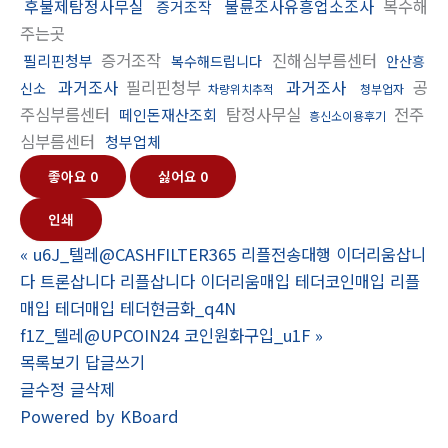
후불제탐정사무실
불륜조사유흥업소조사
복수해
증거조작
주는곳
증거조작
진해심부름센터
필리핀청부
복수해드립니다
안산흥
과거조사
필리핀청부
과거조사
공
신소
차량위치추적
청부업자
주심부름센터
탐정사무실
전주
떼인돈재산조회
흥신소이용후기
심부름센터
청부업체
좋아요
0
싫어요
0
인쇄
«
u6J_텔레@CASHFILTER365 리플전송대행 이더리움삽니
다 트론삽니다 리플삽니다 이더리움매입 테더코인매입 리플
매입 테더매입 테더현금화_q4N
f1Z_텔레@UPCOIN24 코인원화구입_u1F
»
목록보기
답글쓰기
글수정
글삭제
Powered by KBoard