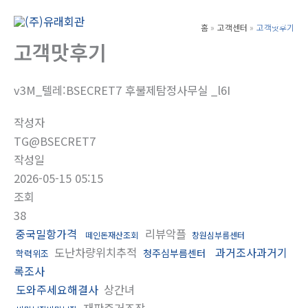
콘
텐
홈
고객센터
고객맛후기
Main
츠
고객맛후기
Men
로
건
v3M_텔레:BSECRET7 후불제탐정사무실 _l6I
너
뛰
작성자
기
TG@BSECRET7
작성일
2026-05-15 05:15
조회
38
중국밀항가격
리뷰악플
떼인돈재산조회
창원심부름센터
도난차량위치추적
과거조사과거기
청주심부름센터
학력위조
록조사
도와주세요해결사
상간녀
재판증거조작