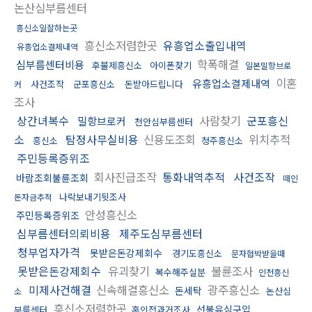
논산심부름센터
흥신소일잘하는곳
흥신소저렴한곳
유흥업소출입내역
유흥업소결제내역
학폭해결
심부름센터비용
후불제흥신소
아이폰찾기
일본밀항브로
이혼
유흥업소결제내역
사건조작
군포흥신소
돈받아드립니다
커
조사
상간녀복수
사람찾기
군포흥신
밀항브로커
천안심부름센터
소
탐정사무실비용
신용도조회
위치추적
흥신소
청주흥신소
주민등록증위조
회사진급조작
통화내역추적
사건조작
바람조회불륜조회
떼인
나락보내기뒷조사
돈자금추적
안성흥신소
주민등록증위조
심부름센터의뢰비용
제주도심부름센터
청부업자가격
못받은돈강제회수
경기도흥신소
문자협박받을때
못받은돈강제회수
유괴찾기
불륜조사
복수해주실분
인천흥신
미제사건해결
신속해결흥신소
광주흥신소
돈세탁
논산심
소
흥신소저렴한곳
선불유심구입
부름센터
혼인전과거조사