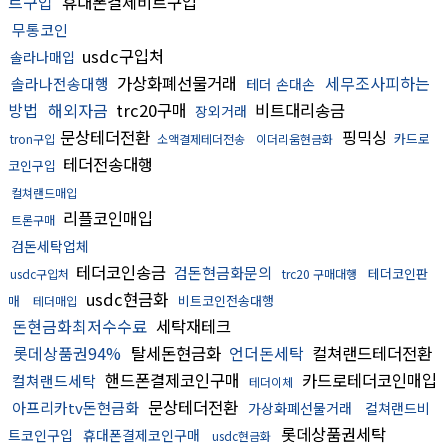
트구입
휴대폰결제비트구입
무통코인
usdc구입처
솔라나매입
가상화폐선물거래
세무조사피하는
솔라나전송대행
테더 손대손
방법
해외자금
trc20구매
비트대리송금
장외거래
문상테더전환
핑믹싱
카드로
tron구입
소액결제테더전송
이더리움현금화
테더전송대행
코인구입
컬쳐랜드매입
리플코인매입
트론구매
검돈세탁업체
테더코인송금
검돈현금화문의
테더코인판
usdc구입처
trc20 구매대행
usdc현금화
매
비트코인전송대행
테더매입
돈현금화최저수수료
세탁재테크
롯데상품권94%
탈세돈현금화
언더돈세탁
컬쳐랜드테더전환
핸드폰결제코인구매
카드로테더코인매입
컬쳐랜드세탁
테더이체
문상테더전환
아프리카tv돈현금화
가상화폐선물거래
컬쳐랜드비
롯데상품권세탁
트코인구입
휴대폰결제코인구매
usdc현금화