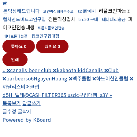
금
돈믹싱해드립니다
리플코인파는곳
sol판매처
코인믹싱최저수수료
검돈믹싱업체
파
컬쳐랜드비트코인구입
trc20 구매
테더대리송금
이코인전송대행
트론리플코인전송
잡코인구입대행
테더트론파는곳
좋아요
0
싫어요
0
인쇄
«
❌canalis beer club ❌kakaotalkidCanalis ❌Club
❌barbeerso6NguyenHoang ❌맥주클럽 ❌하노이한인클럽 ❌
까날리스비어클럽
d5H_텔레@CASHFILTER365 usdc구입대행_s3Y
»
목록보기
답글쓰기
글수정
글삭제
Powered by KBoard