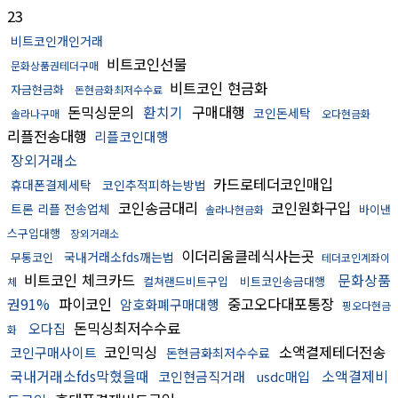
23
비트코인개인거래
비트코인선물
문화상품권테더구매
비트코인 현금화
자금현금화
돈현금화최저수수료
돈믹싱문의
환치기
구매대행
코인돈세탁
솔라나구매
오다현금화
리플전송대행
리플코인대행
장외거래소
카드로테더코인매입
휴대폰결제세탁
코인추적피하는방법
코인송금대리
코인원화구입
트론 리플 전송업체
바이낸
솔라나현금화
스구입대행
장외거래소
이더리움클레식사는곳
국내거래소fds깨는법
무통코인
테더코인계좌이
비트코인 체크카드
문화상품
컬쳐랜드비트구입
비트코인송금대행
체
권91%
파이코인
중고오다대포통장
암호화폐구매대행
핑오다현금
돈믹싱최저수수료
오다집
화
코인믹싱
소액결제테더전송
코인구매사이트
돈현금화최저수수료
국내거래소fds막혔을때
소액결제비
코인현금직거래
usdc매입