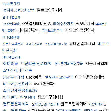
usdc판매처
알트코인퀵거래
정치자금현금화방법
솔라나현금화
소액결제테더전송
핑오다세탁
테더수사기관
usdc현금화
휴대폰결
테더코인판매
카드코인충전업체
업비트코인추적
제비트구입
테더전송대행
휴대폰결제매입
비트코
검돈현금화문의
테더코인믹싱
트론리플전송대행
인현금화
테더개인거래
이더리움
트론리플 전송대행
자금세탁업체
핸드폰결제코인구매
소액결제테더전송
usdc매입
이더리움전송대행
tron구매대행
컬쳐랜드코인구입
usdt현금화
비트코인 신용카드
소액결제현금화85%
잡코인구입대행
솔라나매입 솔라나판매
핸드폰결제세탁
알트코인퀵거래
문화상품권코인구매
가상화폐자금
해외자금
정치자금현금화
usdt
아프리카tv돈믹싱
횡령믹싱
세탁