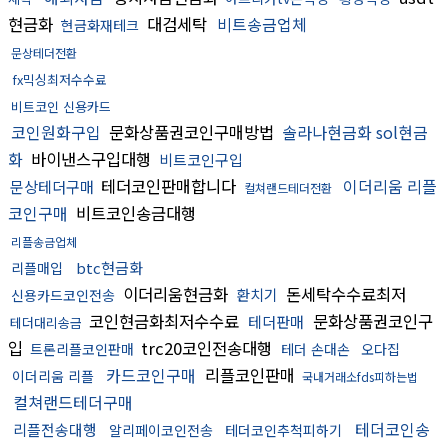
현금화
대검세탁
비트송금업체
현금화재테크
문상테더전환
fx믹싱최저수수료
비트코인 신용카드
코인원화구입
문화상품권코인구매방법
솔라나현금화 sol현금
화
바이낸스구입대행
비트코인구입
테더코인판매합니다
이더리움 리플
문상테더구매
컬쳐랜드테더전환
코인구매
비트코인송금대행
리플송금업체
btc현금화
리플매입
이더리움현금화
돈세탁수수료최저
환치기
신용카드코인전송
코인현금화최저수수료
문화상품권코인구
테더판매
테더대리송금
입
trc20코인전송대행
트론리플코인판매
테더 손대손
오다집
카드코인구매
리플코인판매
이더리움 리플
국내거래소fds피하는법
컬쳐랜드테더구매
테더코인송
리플전송대행
알리페이코인전송
테더코인추척피하기